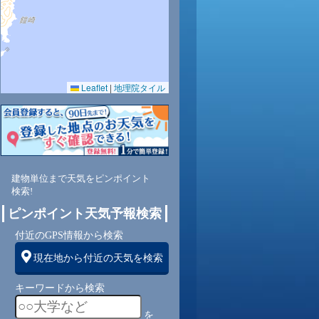
Leaflet
|
地理院タイル
8
65
62
63
64
64
67
69
71
南
東南
南
南
南
南
南
南
南
建物単位まで天気をピンポイント
検索!
ピンポイント天気予報検索
4
5
5
6
6
5
5
4
付近のGPS情報から検索
現在地から付近の天気を検索
キーワードから検索
を