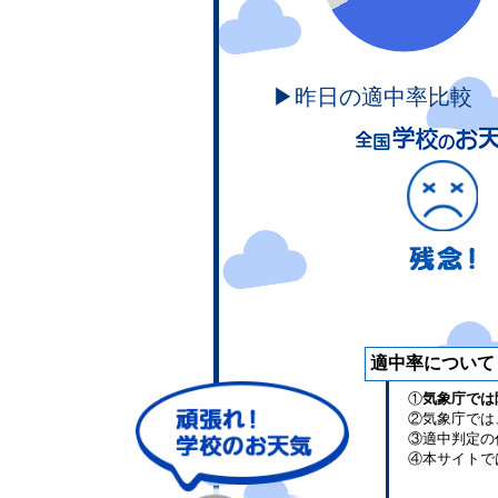
▶昨日の適中率比較
適中率について
①
気象庁では
②気象庁では
③適中判定の
④本サイトで