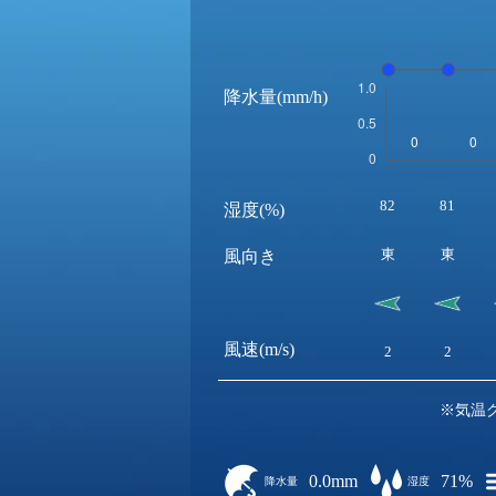
降水量(mm/h)
82
81
湿度(%)
東
東
風向き
風速(m/s)
2
2
※気温
0.0mm
71%
降水量
湿度