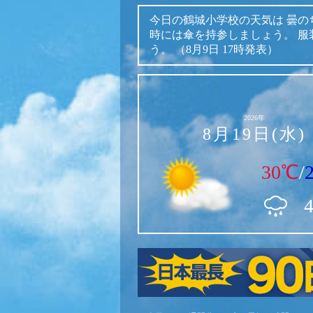
今日の鶴城小学校の天気は
曇の
時には傘を持参しましょう。
服
う。
（8月9日 17時発表）
2026年
8月19日(水)
30℃
/