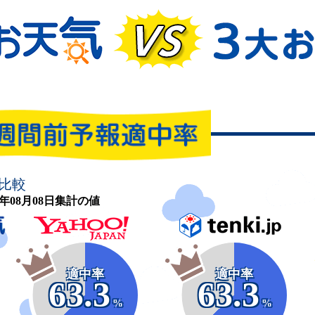
比較
26年08月08日集計の値
適中率
適中率
63.3
63.3
%
%