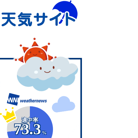
適中率
73.3
%