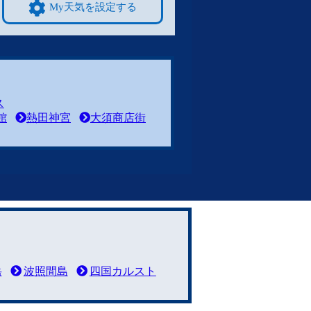
My天気を設定する
ス
館
熱田神宮
大須商店街
岳
波照間島
四国カルスト