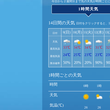
今日から２週間分まで先の天気が時間ごと
1時間天気
14日間の天気
日付をクリックすると、
(日)
(月)
(火)
(水)
9
10
11
12
13
日付
天気
33℃
34℃
34℃
31℃
3
最高気温
24℃
25℃
23℃
23℃
2
最低気温
50%
20%
20%
90%
9
降水確率
1時間ごとの天気
時間
0時
1時
天気
気温(℃)
26
26