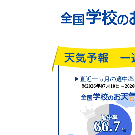
頑張れ！学校のお天気
▶直近一ヵ月の適中率
※2026年07月10日～20
適中率
66.7
%