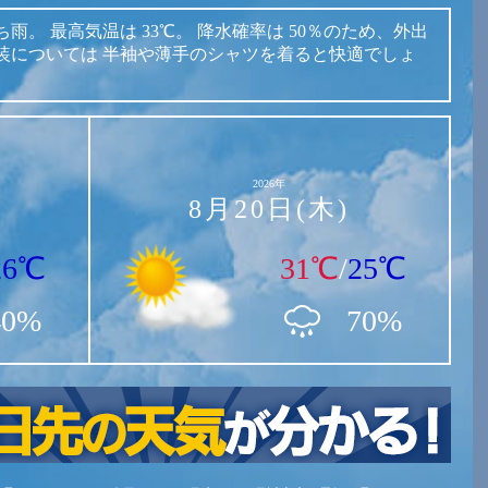
ち雨。
最高気温は
33℃。
降水確率は
50％のため、外出
装については
半袖や薄手のシャツを着ると快適でしょ
2026年
8月20日(木)
26℃
31℃
/
25℃
40%
70%