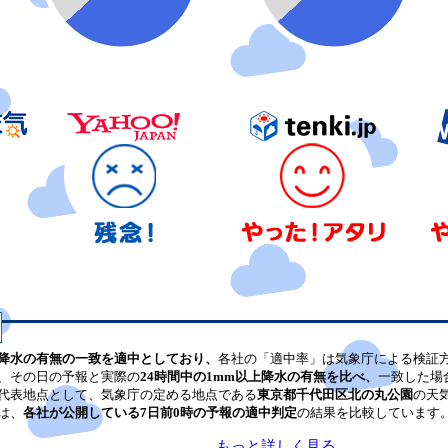
降水の有無の一致を適中としており、
各社の「適中率」は気象庁による検証
、その日の予報と実際の
24時間中の1mm以上降水の有無を比べ、
一致した場
代表地点として、気象庁の定める地点である
東京都千代田区北の丸公園
の天
は、
各社が公開している7日前0時の予報の適中判定
の結果を比較しています
もっと詳しく見る