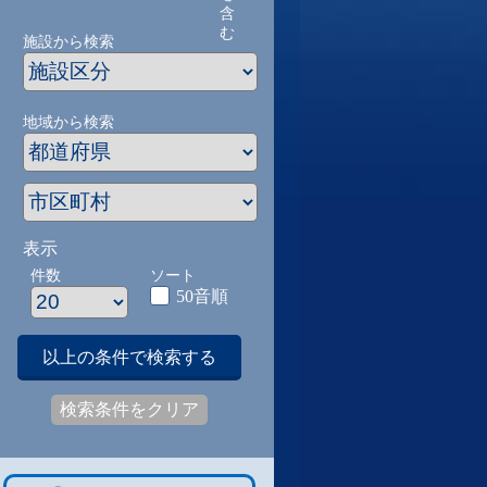
含
む
施設から検索
地域から検索
表示
件数
ソート
50音順
以上の条件で検索する
検索条件をクリア