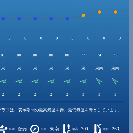
81
80
80
80
80
77
74
71
6
東
東
東
東
東
東
東南
東南
東
2
2
2
2
2
3
3
3
4
グラフは、表示期間の最高気温を赤、最低気温を青としています。
東南
30℃
26℃
6m/s
風速
風向
最高
最低