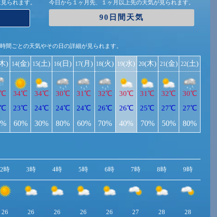
に見られます。
今日から１ヶ月先、１ヶ月以上先の天気が見られます。
90日間天気
1時間ごとの天気やその日の詳細が見られます。
(木)
(金)
(土)
(日)
(月)
(火)
(水)
(木)
(金)
(土)
14
15
16
17
18
19
20
21
22
2℃
34℃
34℃
30℃
31℃
32℃
30℃
31℃
32℃
30℃
3℃
23℃
24℃
24℃
24℃
26℃
26℃
25℃
27℃
27℃
0%
60%
30%
80%
60%
70%
40%
70%
50%
80%
2時
3時
4時
5時
6時
7時
8時
9時
10
26
26
26
26
26
27
28
28
2