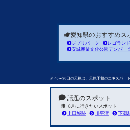
愛知県のおすすめス
ジブリパーク
レゴラン
安城産業文化公園デンパー
※ 46～90日の天気は、天気予報のエキスパ
話題のスポット
8月に行きたいスポット
上田城跡
川平湾
下灘