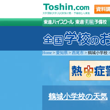
大学受験(大学入試)対策の塾・予備校なら東進
Home
>
愛知県
>
西尾市
>
鶴城小学校
鶴城小学校の天気