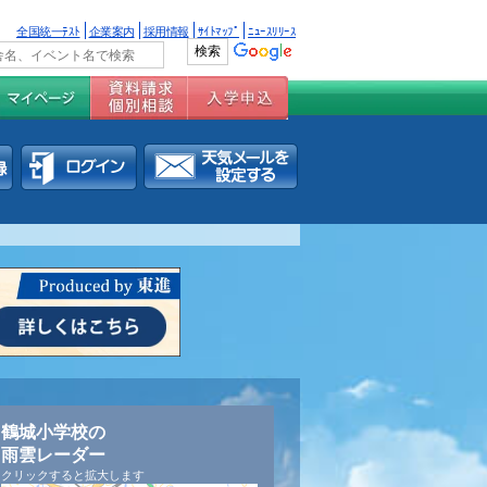
全国統一ﾃｽﾄ
企業案内
採用情報
ｻｲﾄﾏｯﾌﾟ
ﾆｭｰｽﾘﾘｰｽ
鶴城小学校の
雨雲レーダー
クリックすると拡大します