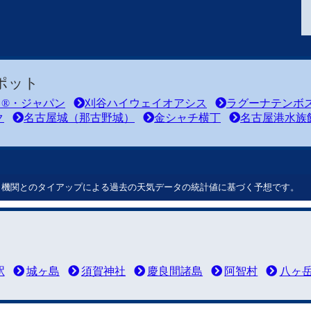
ポット
ド®・ジャパン
刈谷ハイウェイオアシス
ラグーナテンボ
ク
名古屋城（那古野城）
金シャチ横丁
名古屋港水族
ート機関とのタイアップによる過去の天気データの統計値に基づく予想です。
駅
城ヶ島
須賀神社
慶良間諸島
阿智村
八ヶ