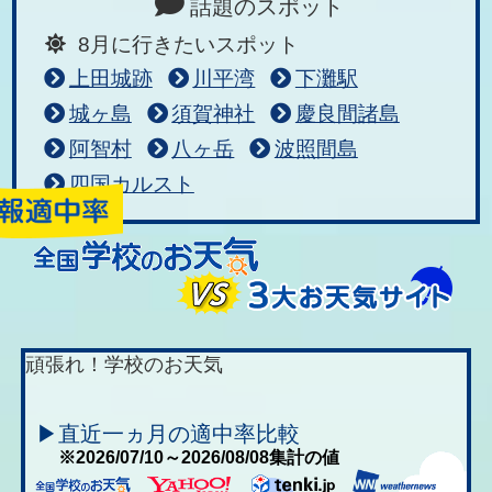
話題のスポット
8月に行きたいスポット
上田城跡
川平湾
下灘駅
城ヶ島
須賀神社
慶良間諸島
阿智村
八ヶ岳
波照間島
四国カルスト
頑張れ！学校のお天気
▶直近一ヵ月の適中率比較
※2026/07/10～2026/08/08集計の値