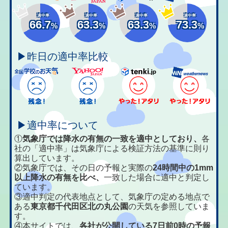
適中率
適中率
適中率
適中率
66.7
63.3
63.3
73.3
%
%
%
%
▶昨日の適中率比較
▶適中率について
①
気象庁では降水の有無の一致を適中としており、
各
社の「適中率」は気象庁による検証方法の基準に則り
算出しています。
②気象庁では、その日の予報と実際の
24時間中の1mm
以上降水の有無を比べ、
一致した場合に適中と判定し
ています。
③適中判定の代表地点として、気象庁の定める地点で
ある
東京都千代田区北の丸公園
の天気を参照していま
す。
④本サイトでは、
各社が公開している7日前0時の予報