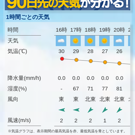
1時間ごとの天気
時間
16時
17時
18時
19時
20時
2
天気
気温(℃)
30
29
28
27
26
2
降水量(mm/h)
0.0
0.0
0.0
0.0
0.0
0
湿度(%)
-
67
71
77
81
8
風向
東
東
北東
北東
北東
北
風速(m/s)
2
2
2
1
2
※気温グラフは、表示期間の最高気温を赤、最低気温を青としています。