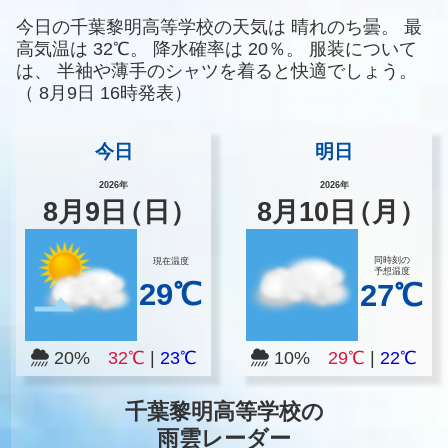
今日の千葉黎明高等学校の天気は
晴れのち曇。
最
高気温は
32℃。
降水確率は
20％。
服装について
は、
半袖や薄手のシャツを着ると快適でしょう。
（
8月9日 16時発表）
今日
明日
2026年
2026年
8
月
9
日
（日）
8
月
10
日
（月）
同時刻の
現在温度
予想温度
29℃
27℃
20%
32℃
|
23℃
10%
29℃
|
22℃
千葉黎明高等学校の
雨雲レーダー