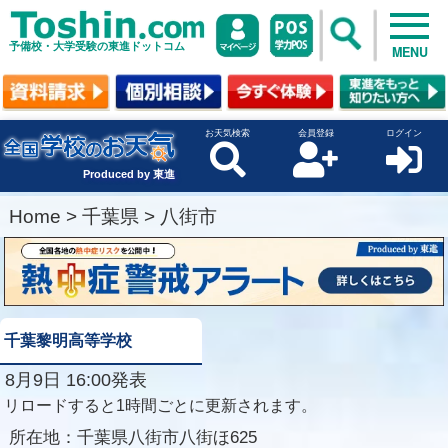
予備校・大学受験の東進ドットコム
MENU
お天気検索
会員登録
ログイン
Produced by 東進
Home
>
千葉県
>
八街市
千葉黎明高等学校
8月9日 16:00発表
リロードすると1時間ごとに更新されます。
所在地：
千葉県八街市八街ほ625