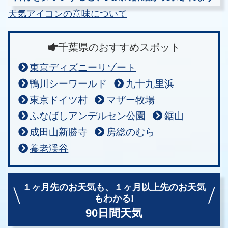
天気アイコンの意味について
千葉県のおすすめスポット
東京ディズニーリゾート
鴨川シーワールド
九十九里浜
東京ドイツ村
マザー牧場
ふなばしアンデルセン公園
鋸山
成田山新勝寺
房総のむら
養老渓谷
１ヶ月先のお天気も、
１ヶ月以上先のお天気
もわかる!
90日間天気