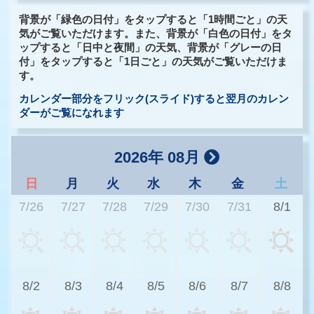
背景が「緑色の日付」をタップすると「1時間ごと」の天
気がご覧いただけます。また、背景が「白色の日付」をタ
ップすると「日中と夜間」の天気、背景が「グレーの日
付」をタップすると「1日ごと」の天気がご覧いただけま
す。
カレンダー部分をフリック(スライド)すると翌月のカレン
ダーがご覧になれます
2026年 08月
日
月
火
水
木
金
土
7/26
7/27
7/28
7/29
7/30
7/31
8/1
3
8/2
8/3
8/4
8/5
8/6
8/7
8/8