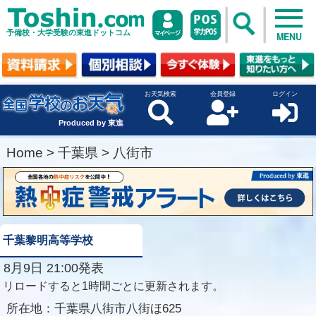
予備校・大学受験の東進ドットコム
MENU
お天気検索
会員登録
ログイン
Produced by 東進
Home
>
千葉県
>
八街市
千葉黎明高等学校
8月9日 21:00発表
リロードすると1時間ごとに更新されます。
所在地：
千葉県八街市八街ほ625