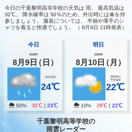
今日の千葉黎明高等学校の天気は
雨。
最高気温は
32℃。
降水確率は
50％のため、外出時には傘を持
参しましょう。
服装については、
半袖や薄手のシ
ャツを着ると快適でしょう。
（
8月9日 21時発表）
今日
明日
2026年
2026年
8
月
9
日
（日）
8
月
10
日
（月）
同時刻の
現在温度
予想温度
24℃
22℃
50%
32℃
|
23℃
10%
29℃
|
22℃
千葉黎明高等学校の
雨雲レーダー