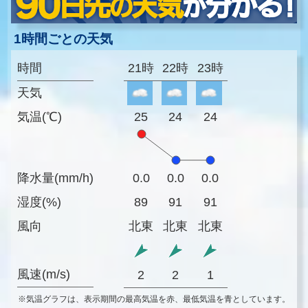
1時間ごとの天気
時間
21時
22時
23時
天気
気温(℃)
25
24
24
降水量(mm/h)
0.0
0.0
0.0
湿度(%)
89
91
91
風向
北東
北東
北東
風速(m/s)
2
2
1
※気温グラフは、表示期間の最高気温を赤、最低気温を青としています。