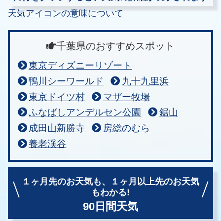
天気アイコンの意味について
千葉県のおすすめスポット
東京ディズニーリゾート
鴨川シーワールド
九十九里浜
東京ドイツ村
マザー牧場
ふなばしアンデルセン公園
鋸山
成田山新勝寺
房総のむら
養老渓谷
１ヶ月先のお天気も、
１ヶ月以上先のお天気
もわかる!
90日間天気