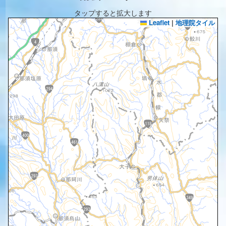
タップすると拡大します
Leaflet
|
地理院タイル