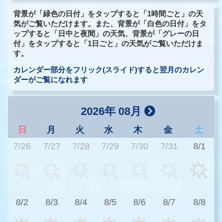
背景が「緑色の日付」をタップすると「1時間ごと」の天
気がご覧いただけます。また、背景が「白色の日付」をタ
ップすると「日中と夜間」の天気、背景が「グレーの日
付」をタップすると「1日ごと」の天気がご覧いただけま
す。
カレンダー部分をフリック(スライド)すると翌月のカレン
ダーがご覧になれます
2026年 08月
日
月
火
水
木
金
土
7/26
7/27
7/28
7/29
7/30
7/31
8/1
3
8/2
8/3
8/4
8/5
8/6
8/7
8/8