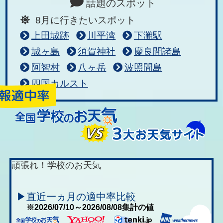
話題のスポット
8月に行きたいスポット
上田城跡
川平湾
下灘駅
城ヶ島
須賀神社
慶良間諸島
阿智村
八ヶ岳
波照間島
四国カルスト
頑張れ！学校のお天気
▶直近一ヵ月の適中率比較
※2026/07/10～2026/08/08集計の値