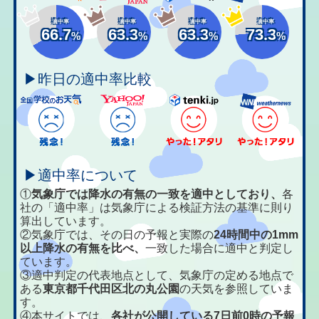
適中率
適中率
適中率
適中率
66.7
63.3
63.3
73.3
%
%
%
%
▶昨日の適中率比較
▶適中率について
①
気象庁では降水の有無の一致を適中としており、
各
社の「適中率」は気象庁による検証方法の基準に則り
算出しています。
②気象庁では、その日の予報と実際の
24時間中の1mm
以上降水の有無を比べ、
一致した場合に適中と判定し
ています。
③適中判定の代表地点として、気象庁の定める地点で
ある
東京都千代田区北の丸公園
の天気を参照していま
す。
④本サイトでは、
各社が公開している7日前0時の予報