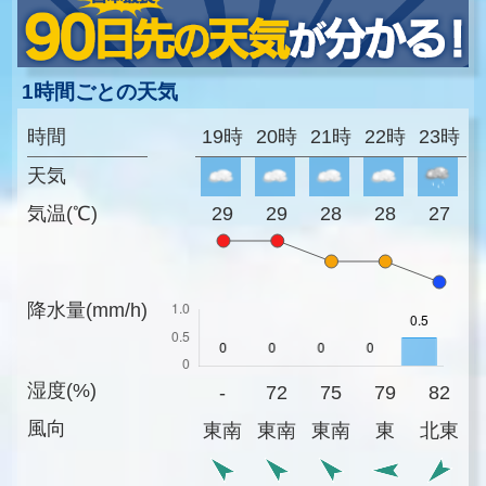
1時間ごとの天気
時間
19時
20時
21時
22時
23時
天気
気温(℃)
29
29
28
28
27
降水量(mm/h)
湿度(%)
-
72
75
79
82
風向
東南
東南
東南
東
北東