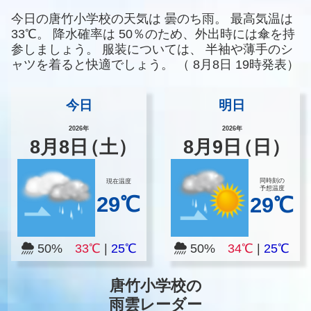
今日の唐竹小学校の天気は
曇のち雨。
最高気温は
33℃。
降水確率は
50％のため、外出時には傘を持
参しましょう。
服装については、
半袖や薄手のシ
ャツを着ると快適でしょう。
（
8月8日 19時発表）
今日
明日
2026年
2026年
8
月
8
日
（土）
8
月
9
日
（日）
同時刻の
現在温度
予想温度
29℃
29℃
50%
33℃
|
25℃
50%
34℃
|
25℃
唐竹小学校の
雨雲レーダー