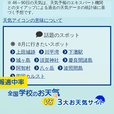
※ 46～90日の天気は、天気予報のエキスパート機関
とのタイアップによる過去の天気データの統計値に基
づく予想です。
天気アイコンの意味について
話題のスポット
8月に行きたいスポット
上田城跡
川平湾
下灘駅
城ヶ島
須賀神社
慶良間諸島
阿智村
八ヶ岳
波照間島
四国カルスト