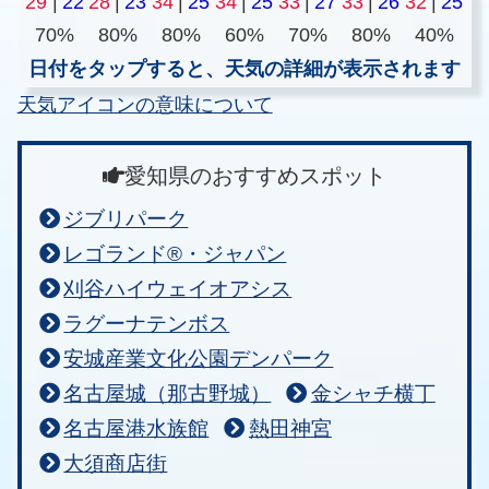
29
|
22
28
|
23
34
|
25
34
|
25
33
|
27
33
|
26
32
|
25
70%
80%
80%
60%
70%
80%
40%
日付をタップすると、天気の詳細が表示されます
天気アイコンの意味について
愛知県のおすすめスポット
ジブリパーク
レゴランド®・ジャパン
刈谷ハイウェイオアシス
ラグーナテンボス
安城産業文化公園デンパーク
名古屋城（那古野城）
金シャチ横丁
名古屋港水族館
熱田神宮
大須商店街