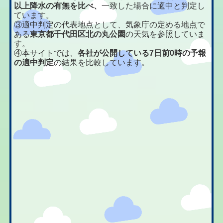
以上降水の有無を比べ、
一致した場合に適中と判定し
ています。
③適中判定の代表地点として、気象庁の定める地点で
ある
東京都千代田区北の丸公園
の天気を参照していま
す。
④本サイトでは、
各社が公開している7日前0時の予報
の適中判定
の結果を比較しています。