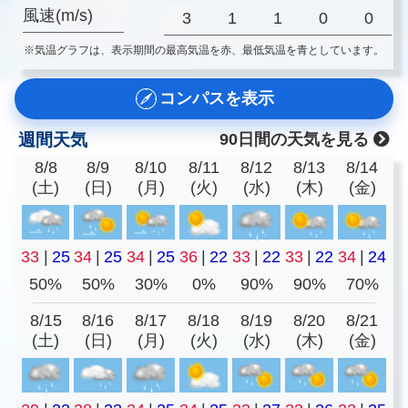
風速(m/s)
3
1
1
0
0
※気温グラフは、表示期間の最高気温を赤、最低気温を青としています。
コンパスを表示
週間天気
90日間の天気を見る
8/8
8/9
8/10
8/11
8/12
8/13
8/14
(土)
(日)
(月)
(火)
(水)
(木)
(金)
33
|
25
34
|
25
34
|
25
36
|
22
33
|
22
33
|
22
34
|
24
50%
50%
30%
0%
90%
90%
70%
8/15
8/16
8/17
8/18
8/19
8/20
8/21
(土)
(日)
(月)
(火)
(水)
(木)
(金)