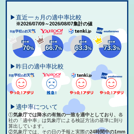
▶直近一ヵ月の適中率比較
※2026/07/09～2026/08/07集計の値
適中率
適中率
適中率
適中率
70
66.7
63.3
73.3
%
%
%
%
▶昨日の適中率比較
▶適中率について
①
気象庁では降水の有無の一致を適中としており、
各
社の「適中率」は気象庁による検証方法の基準に則り
算出しています。
②気象庁では、その日の予報と実際の
24時間中の1mm