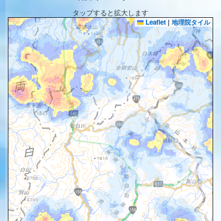
タップすると拡大します
Leaflet
|
地理院タイル