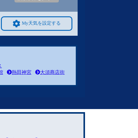
My天気を設定する
ス
館
熱田神宮
大須商店街