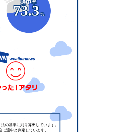
適中率
73.3
%
方法の基準に則り算出しています。
合に適中と判定しています。