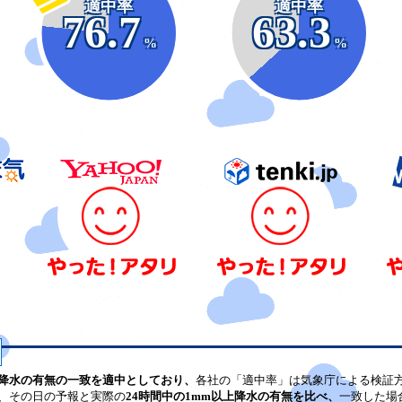
適中率
適中率
76.7
63.3
%
%
降水の有無の一致を適中としており、
各社の「適中率」は気象庁による検証
、その日の予報と実際の
24時間中の1mm以上降水の有無を比べ、
一致した場