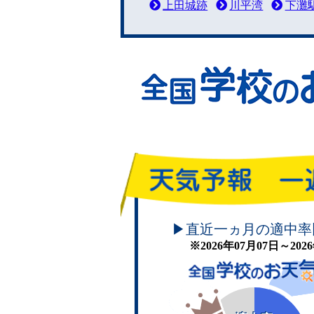
上田城跡
川平湾
下灘
頑張れ！学校のお天気
▶直近一ヵ月の適中率
※2026年07月07日～20