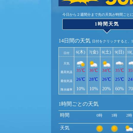
今日から２週間分まで先の天気が時間ごと
1時間天気
14日間の天気
日付をクリックすると、
(木)
(金)
(土)
(日)
6
7
8
9
10
日付
天気
35℃
36℃
34℃
35℃
3
最高気温
26℃
28℃
26℃
25℃
2
最低気温
10%
10%
20%
60%
7
降水確率
1時間ごとの天気
時間
0時
1時
2時
天気