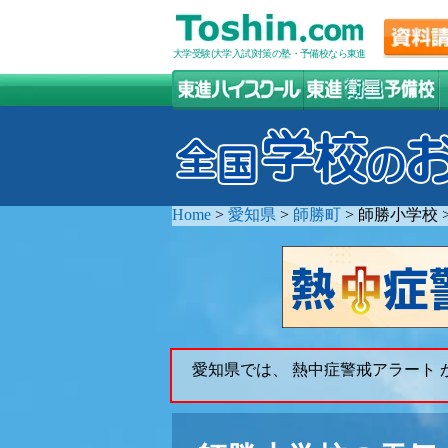
大学受験(大学入試)対策の塾・予備校なら東進
Home
>
愛知県
>
師勝町
>
師勝小学校
愛知県では、 熱中症警戒アラート