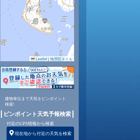
32
32
34
32
32
31
30
29
29
0.0
0.0
0.0
0.0
0.0
0.0
0.0
0.0
0.0
47
46
42
44
46
49
53
58
62
Leaflet
|
地理院タイル
南
南
南西
南西
南
南
南
南
南
3
3
3
3
4
4
4
4
4
建物単位まで天気をピンポイント
検索!
ピンポイント天気予報検索
付近のGPS情報から検索
現在地から付近の天気を検索