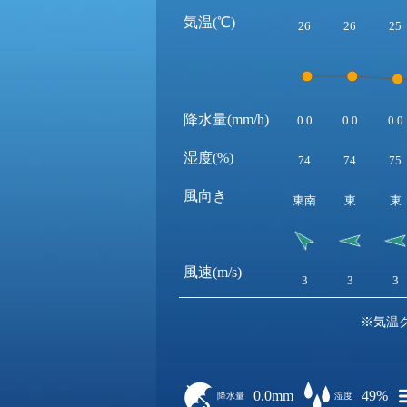
気温(℃)
26
26
25
降水量(mm/h)
0.0
0.0
0.0
湿度(%)
74
74
75
風向き
東南
東
東
風速(m/s)
3
3
3
※気温
0.0mm
49%
降水量
湿度