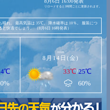
8月6日 16:00発表
リロードすると1時間ごとに更新されます。
ち晴れ。
最高気温は
35℃。
降水確率は
10％。
服装につ
ると快適でしょう。
（8月6日 16時発表）
2026年
8月14日(金)
24℃
33℃
/
25℃
30%
60%