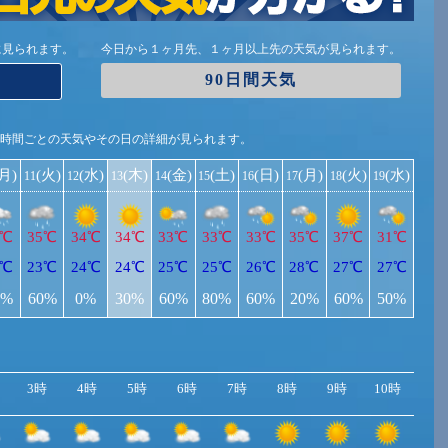
に見られます。
今日から１ヶ月先、１ヶ月以上先の天気が見られます。
90日間天気
1時間ごとの天気やその日の詳細が見られます。
(月)
(火)
(水)
(木)
(金)
(土)
(日)
(月)
(火)
(水)
11
12
13
14
15
16
17
18
19
5℃
35℃
34℃
34℃
33℃
33℃
33℃
35℃
37℃
31℃
4℃
23℃
24℃
24℃
25℃
25℃
26℃
28℃
27℃
27℃
0%
60%
0%
30%
60%
80%
60%
20%
60%
50%
3時
4時
5時
6時
7時
8時
9時
10時
11