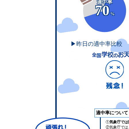
適中率
70
%
▶昨日の適中率比較
適中率について
①
気象庁では
②気象庁では