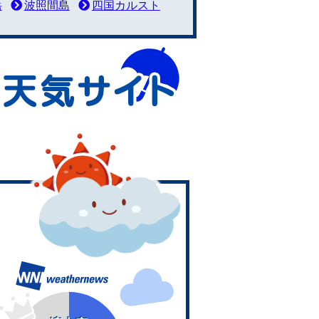
岳
波照間島
四国カルスト