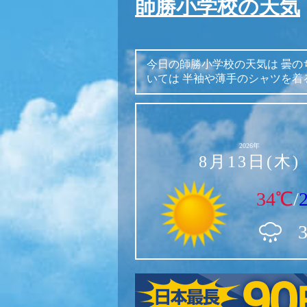
師勝小学校の天気
今日の師勝小学校の天気は
曇の
いては
半袖や薄手のシャツを着
2026年
8月13日(木)
34℃
/