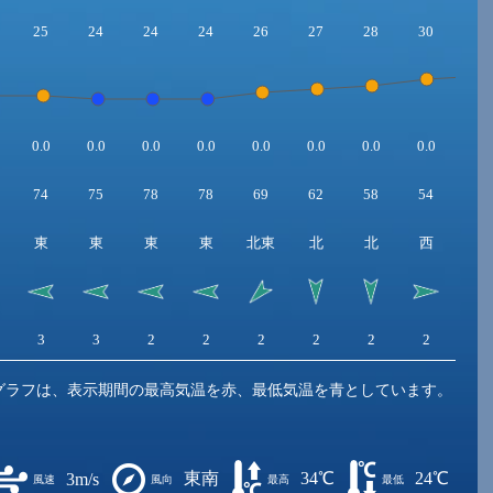
25
24
24
24
26
27
28
30
31
0.0
0.0
0.0
0.0
0.0
0.0
0.0
0.0
0.0
74
75
78
78
69
62
58
54
50
東
東
東
東
北東
北
北
西
南
3
3
2
2
2
2
2
2
2
グラフは、表示期間の最高気温を赤、最低気温を青としています。
東南
34℃
24℃
3m/s
風速
風向
最高
最低