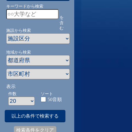
キーワードから検索
を
含
む
施設から検索
地域から検索
表示
件数
ソート
50音順
以上の条件で検索する
検索条件をクリア