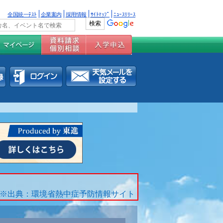
全国統一ﾃｽﾄ
企業案内
採用情報
ｻｲﾄﾏｯﾌﾟ
ﾆｭｰｽﾘﾘｰｽ
※出典：環境省熱中症予防情報サイト