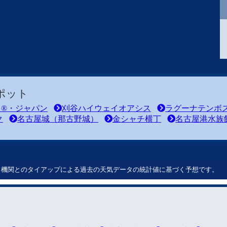
ポット
ド®・ジャパン
刈谷ハイウェイオアシス
ラグーナテンボ
ク
名古屋城（那古野城）
金シャチ横丁
名古屋港水族
ート機関とのタイアップによる過去の天気データの統計値に基づく予想です。