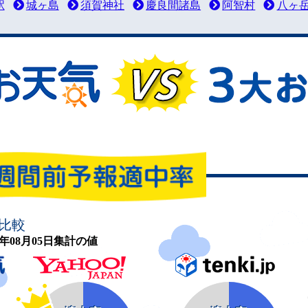
駅
城ヶ島
須賀神社
慶良間諸島
阿智村
八ヶ
比較
26年08月05日集計の値