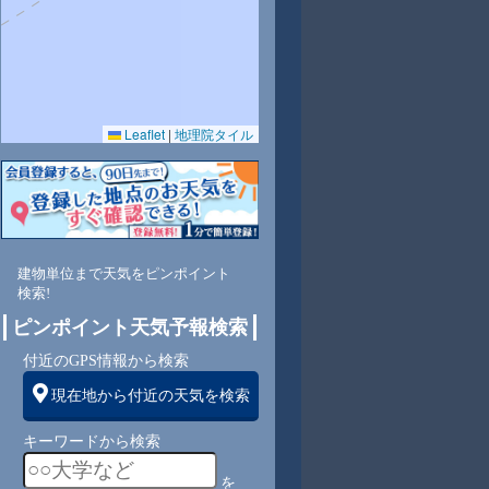
Leaflet
|
地理院タイル
5
69
64
60
58
56
64
66
69
東
北東
東
東
東
東
東
東
東
建物単位まで天気をピンポイント
検索!
4
4
4
4
4
4
3
3
ピンポイント天気予報検索
付近のGPS情報から検索
現在地から付近の天気を検索
キーワードから検索
を