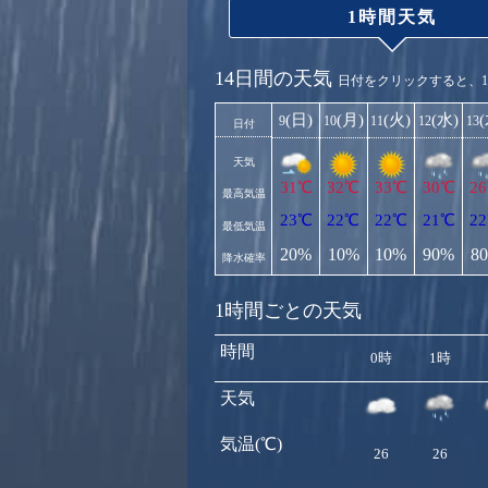
1時間天気
14日間の天気
日付をクリックすると、
(日)
(月)
(火)
(水)
9
10
11
12
13
日付
天気
31℃
32℃
33℃
30℃
2
最高気温
23℃
22℃
22℃
21℃
2
最低気温
20%
10%
10%
90%
8
降水確率
1時間ごとの天気
時間
0時
1時
天気
気温(℃)
26
26