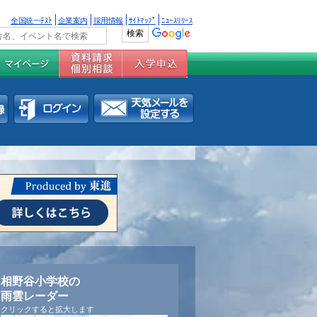
全国統一ﾃｽﾄ
企業案内
採用情報
ｻｲﾄﾏｯﾌﾟ
ﾆｭｰｽﾘﾘｰｽ
相野谷小学校の
雨雲レーダー
クリックすると拡大します