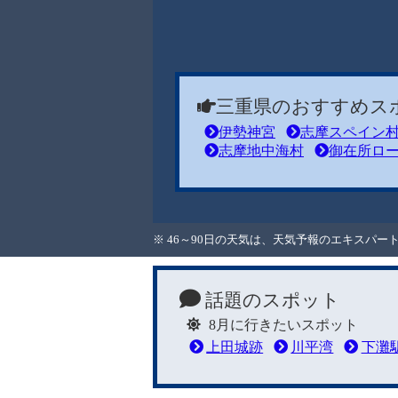
三重県のおすすめス
伊勢神宮
志摩スペイン
志摩地中海村
御在所ロ
※ 46～90日の天気は、天気予報のエキスパ
話題のスポット
8月に行きたいスポット
上田城跡
川平湾
下灘