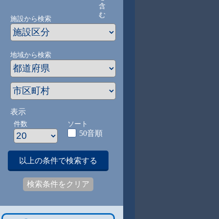
含
む
施設から検索
地域から検索
表示
件数
ソート
50音順
以上の条件で検索する
検索条件をクリア