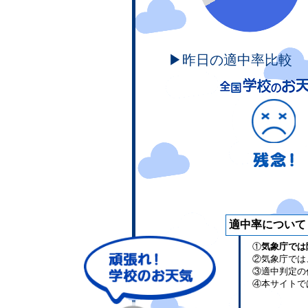
▶昨日の適中率比較
適中率について
①
気象庁では
②気象庁では
③適中判定の
④本サイトで