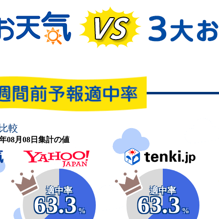
比較
26年08月08日集計の値
適中率
適中率
63.3
63.3
%
%