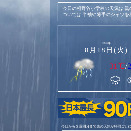
今日の相野谷小学校の天気は
曇
ついては
半袖や薄手のシャツを
2026年
8月18日(火)
31℃
/
今日から２週間分まで先の天気が時間ごと