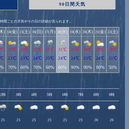
90日間天気
1時間ごとの天気やその日の詳細が見られます。
(木)
(金)
(土)
(日)
(月)
(火)
(水)
(木)
(金)
(土)
14
15
16
17
18
19
20
21
22
6℃
30℃
28℃
27℃
28℃
31℃
29℃
30℃
29℃
29℃
2℃
23℃
23℃
24℃
25℃
24℃
24℃
23℃
24℃
21℃
0%
70%
60%
70%
60%
60%
90%
90%
80%
50%
2時
3時
4時
5時
6時
7時
8時
9時
10
25
25
25
25
25
25
26
26
2