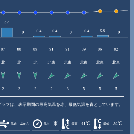
87
88
89
91
91
89
86
82
7
北
北
北
北東
北東
北東
北東
北東
北
2
2
2
2
3
5
5
5
5
グラフは、表示期間の最高気温を赤、最低気温を青としています。
東
31℃
24℃
4m/s
風速
風向
最高
最低