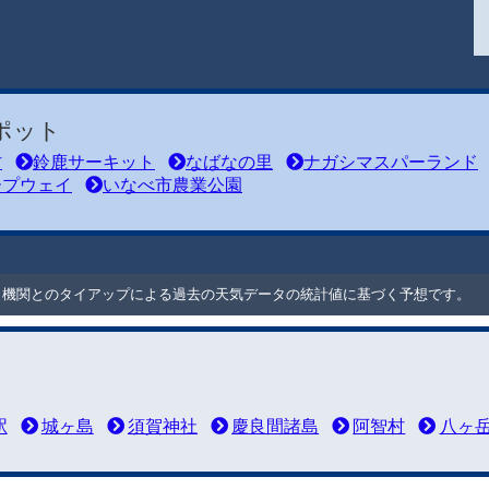
ポット
村
鈴鹿サーキット
なばなの里
ナガシマスパーランド
ープウェイ
いなべ市農業公園
ート機関とのタイアップによる過去の天気データの統計値に基づく予想です。
駅
城ヶ島
須賀神社
慶良間諸島
阿智村
八ヶ