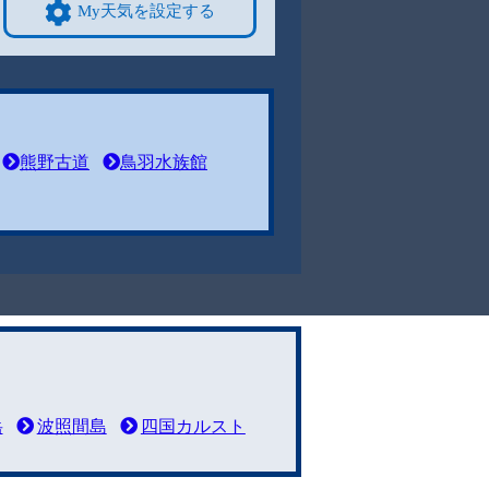
My天気を設定する
熊野古道
鳥羽水族館
岳
波照間島
四国カルスト