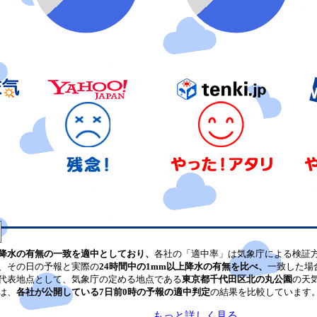
降水の有無の一致を適中としており、
各社の「適中率」は気象庁による検証
、その日の予報と実際の
24時間中の1mm以上降水の有無を比べ、
一致した場
代表地点として、気象庁の定める地点である
東京都千代田区北の丸公園
の天
は、
各社が公開している7日前0時の予報の適中判定
の結果を比較しています
もっと詳しく見る