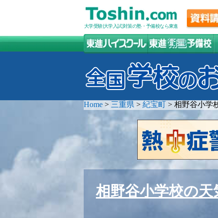
大学受験(大学入試)対策の塾・予備校なら東進
Home
>
三重県
>
紀宝町
>
相野谷小学
相野谷小学校の天