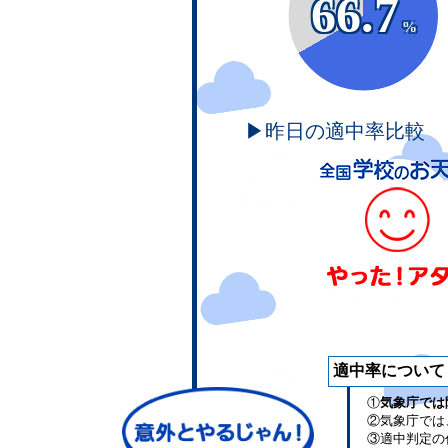
66.7
%
▶昨日の適中率比較
適中率について
①
気象庁では
②気象庁では
③適中判定の