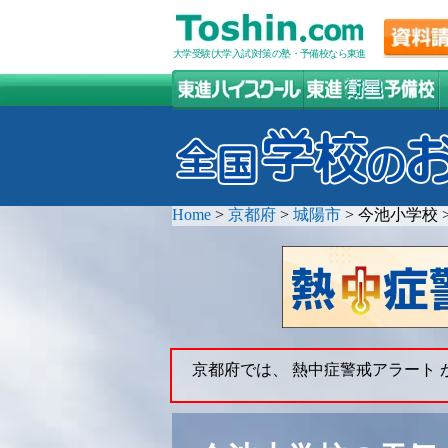
大学受験(大学入試)対策の塾・予備校なら東進
Home
>
京都府
>
城陽市
>
今池小学校
京都府では、 熱中症警戒アラート