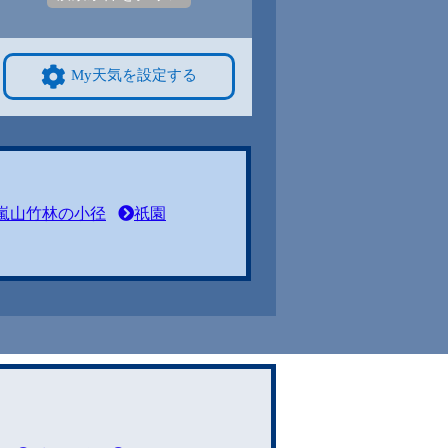
My天気を設定する
嵐山竹林の小径
祇園