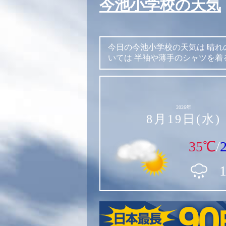
今池小学校の天気
今日の今池小学校の天気は
晴れ
いては
半袖や薄手のシャツを着
2026年
8月19日(水)
35℃
/