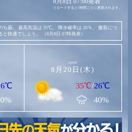
8月8日 07:00発表
リロードすると1時間ごとに更新されます。
のち曇。
最高気温は
35℃。
降水確率は
20％。
服装につ
ると快適でしょう。
（8月8日 07時発表）
2026年
8月20日(木)
26℃
35℃
/
26℃
10%
40%