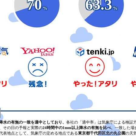
70
63.3
%
%
降水の有無の一致を適中としており、
各社の「適中率」は気象庁による検証
、その日の予報と実際の
24時間中の1mm以上降水の有無を比べ、
一致した場
代表地点として、気象庁の定める地点である
東京都千代田区北の丸公園
の天