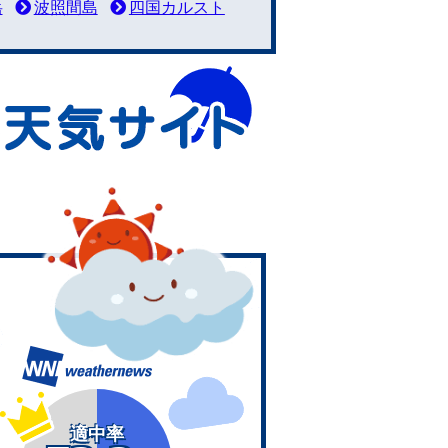
岳
波照間島
四国カルスト
適中率