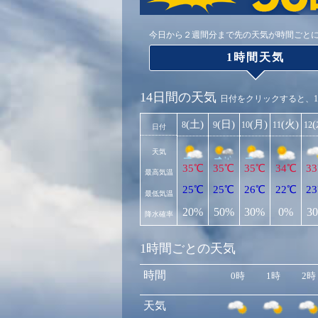
今日から２週間分まで先の天気が時間ごと
1時間天気
14日間の天気
日付をクリックすると、
(土)
(日)
(月)
(火)
8
9
10
11
12
日付
天気
35℃
35℃
35℃
34℃
3
最高気温
25℃
25℃
26℃
22℃
2
最低気温
20%
50%
30%
0%
3
降水確率
1時間ごとの天気
時間
0時
1時
2時
天気