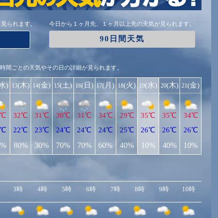
に見られます。
今日から１ヶ月先、１ヶ月以上先の天気が見られます。
90日間天気
1時間ごとの天気やその日の詳細が見られます。
(水)
(木)
(金)
(土)
(日)
(月)
(火)
(水)
(木)
(金)
13
14
15
16
17
18
19
20
21
3℃
32℃
31℃
30℃
31℃
34℃
29℃
35℃
35℃
34℃
3℃
22℃
23℃
24℃
24℃
24℃
25℃
26℃
26℃
26℃
0%
80%
30%
70%
70%
60%
40%
10%
40%
10%
3時
4時
5時
6時
7時
8時
9時
10時
11