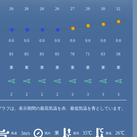
26
26
26
26
27
29
30
32
33
0.0
0.0
0.0
0.0
0.0
0.0
0.0
0.0
0.0
85
85
85
85
78
71
63
58
53
東
東
東
東
東
東
東
東
東
2
2
2
2
2
3
3
3
3
グラフは、表示期間の最高気温を赤、最低気温を青としています。
東
35℃
26℃
3m/s
風速
風向
最高
最低