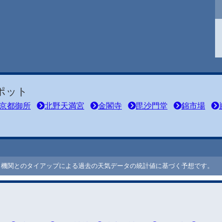
ポット
京都御所
北野天満宮
金閣寺
毘沙門堂
錦市場
ート機関とのタイアップによる過去の天気データの統計値に基づく予想です。