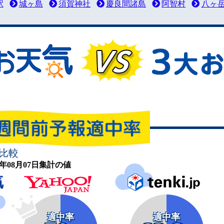
駅
城ヶ島
須賀神社
慶良間諸島
阿智村
八ヶ
比較
26年08月07日集計の値
適中率
適中率