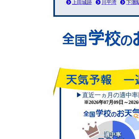
上田城跡
川平湾
下灘
▶直近一ヵ月の適中率
※2026年07月09日～20
適中率