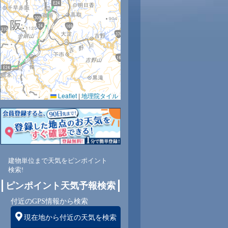
35
35
34
34
33
33
32
31
30
0.0
0.0
0.0
0.0
0.0
0.0
0.0
0.0
0.0
48
49
49
50
51
51
52
59
66
Leaflet
|
地理院タイル
東
東
東
東
南
南西
北西
西
南
3
3
3
3
2
1
1
1
1
建物単位まで天気をピンポイント
検索!
ピンポイント天気予報検索
付近のGPS情報から検索
現在地から付近の天気を検索