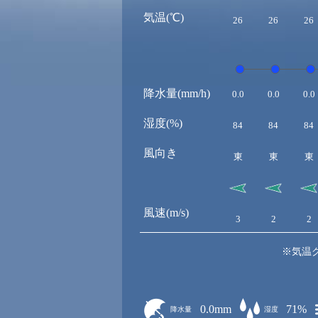
気温(℃)
26
26
26
降水量(mm/h)
0.0
0.0
0.0
湿度(%)
84
84
84
風向き
東
東
東
風速(m/s)
3
2
2
※気温
0.0mm
71%
降水量
湿度