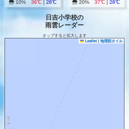
10%
36℃
|
28℃
20%
37℃
|
28℃
日吉小学校の
雨雲レーダー
タップすると拡大します
Leaflet
|
地理院タイル