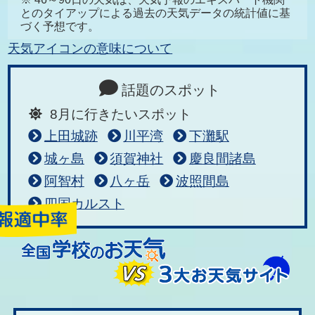
とのタイアップによる過去の天気データの統計値に基
づく予想です。
天気アイコンの意味について
話題のスポット
8月に行きたいスポット
上田城跡
川平湾
下灘駅
城ヶ島
須賀神社
慶良間諸島
阿智村
八ヶ岳
波照間島
四国カルスト