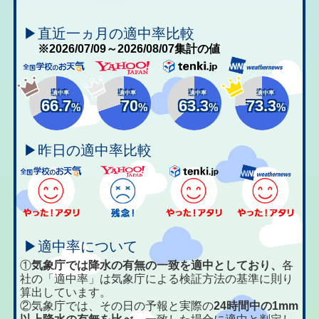
▶直近一ヵ月の適中率比較
※2026/07/09～2026/08/07集計の値
適中率
適中率
適中率
適中率
66.7
70
63.3
73.3
%
%
%
%
▶昨日の適中率比較
▶適中率について
①
気象庁では降水の有無の一致を適中としており、
各
社の「適中率」は気象庁による検証方法の基準に則り
算出しています。
②気象庁では、その日の予報と実際の
24時間中の1mm