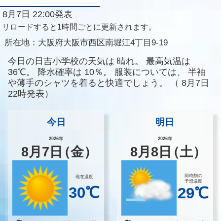
8月7日 22:00発表
リロードすると1時間ごとに更新されます。
所在地：
大阪府大阪市西区南堀江4丁目9-19
今日の日吉小学校の天気は
晴れ。
最高気温は
36℃。
降水確率は
10％。
服装については、
半袖
や薄手のシャツを着ると快適でしょう。
（
8月7日
22時発表）
今日
明日
2026年
2026年
8
月
7
日
（金）
8
月
8
日
（土）
同時刻の
現在温度
予想温度
30℃
29℃