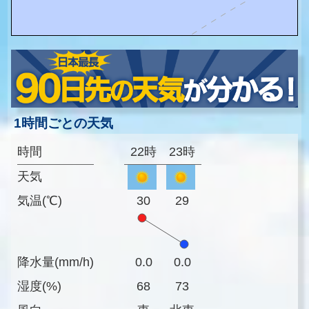
1時間ごとの天気
時間
22時
23時
天気
気温(℃)
30
29
降水量(mm/h)
0.0
0.0
湿度(%)
68
73