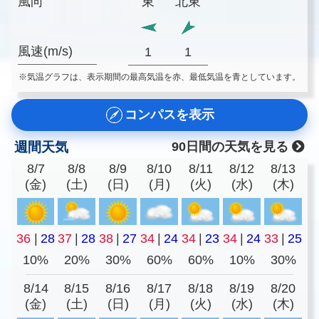
風向
東
北東
風速(m/s)
1
1
※気温グラフは、表示期間の最高気温を赤、最低気温を青としています。
コンパスを表示
週間天気
90日間の天気を見る
8/7
8/8
8/9
8/10
8/11
8/12
8/13
(金)
(土)
(日)
(月)
(火)
(水)
(木)
36
|
28
37
|
28
38
|
27
34
|
24
34
|
23
34
|
24
33
|
25
10%
20%
30%
60%
60%
10%
30%
8/14
8/15
8/16
8/17
8/18
8/19
8/20
(金)
(土)
(日)
(月)
(火)
(水)
(木)