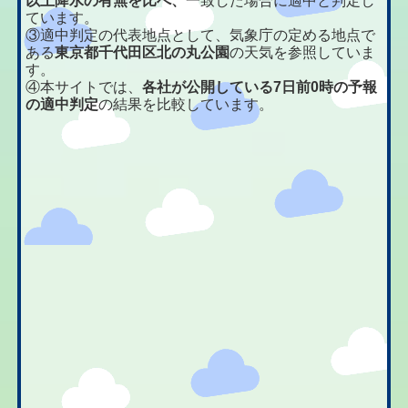
以上降水の有無を比べ、
一致した場合に適中と判定し
ています。
③適中判定の代表地点として、気象庁の定める地点で
ある
東京都千代田区北の丸公園
の天気を参照していま
す。
④本サイトでは、
各社が公開している7日前0時の予報
の適中判定
の結果を比較しています。