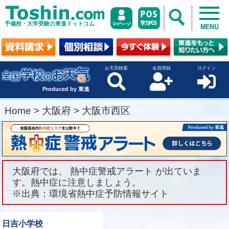
予備校・大学受験の東進ドットコム
MENU
お天気検索
会員登録
ログイン
Produced by 東進
Home
>
大阪府
>
大阪市西区
大阪府では、 熱中症警戒アラート が出ていま
す。熱中症に注意しましょう。
※出典：環境省熱中症予防情報サイト
日吉小学校