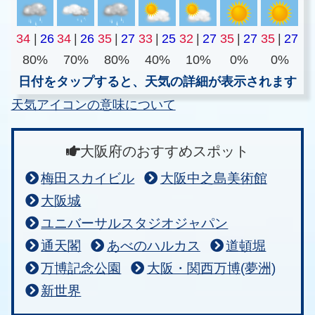
34
|
26
34
|
26
35
|
27
33
|
25
32
|
27
35
|
27
35
|
27
80%
70%
80%
40%
10%
0%
0%
日付をタップすると、天気の詳細が表示されます
天気アイコンの意味について
大阪府のおすすめスポット
梅田スカイビル
大阪中之島美術館
大阪城
ユニバーサルスタジオジャパン
通天閣
あべのハルカス
道頓堀
万博記念公園
大阪・関西万博(夢洲)
新世界