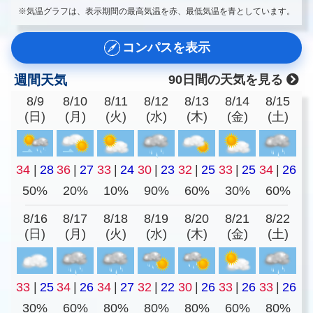
※気温グラフは、表示期間の最高気温を赤、最低気温を青としています。
コンパスを表示
週間天気
90日間の天気を見る
8/9
8/10
8/11
8/12
8/13
8/14
8/15
(日)
(月)
(火)
(水)
(木)
(金)
(土)
34
|
28
36
|
27
33
|
24
30
|
23
32
|
25
33
|
25
34
|
26
50%
20%
10%
90%
60%
30%
60%
8/16
8/17
8/18
8/19
8/20
8/21
8/22
(日)
(月)
(火)
(水)
(木)
(金)
(土)
33
|
25
34
|
26
34
|
27
32
|
22
30
|
26
33
|
26
33
|
26
30%
60%
80%
80%
80%
60%
80%