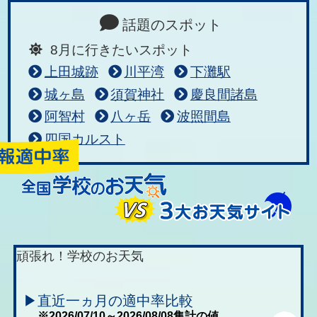
話題のスポット
8月に行きたいスポット
上田城跡
川平湾
下灘駅
城ヶ島
須賀神社
慶良間諸島
阿智村
八ヶ岳
波照間島
四国カルスト
頑張れ！学校のお天気
▶直近一ヵ月の適中率比較
※2026/07/10～2026/08/08集計の値