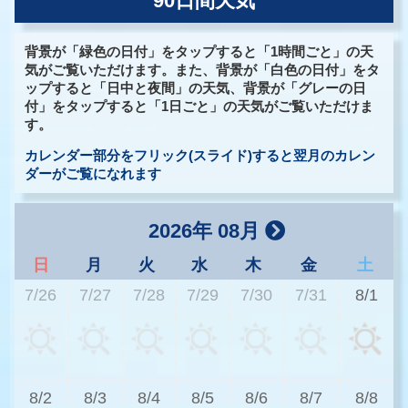
90日間天気
背景が「緑色の日付」をタップすると「1時間ごと」の天
気がご覧いただけます。また、背景が「白色の日付」をタ
ップすると「日中と夜間」の天気、背景が「グレーの日
付」をタップすると「1日ごと」の天気がご覧いただけま
す。
カレンダー部分をフリック(スライド)すると翌月のカレン
ダーがご覧になれます
2026年 08月
日
月
火
水
木
金
土
7/26
7/27
7/28
7/29
7/30
7/31
8/1
3
8/2
8/3
8/4
8/5
8/6
8/7
8/8