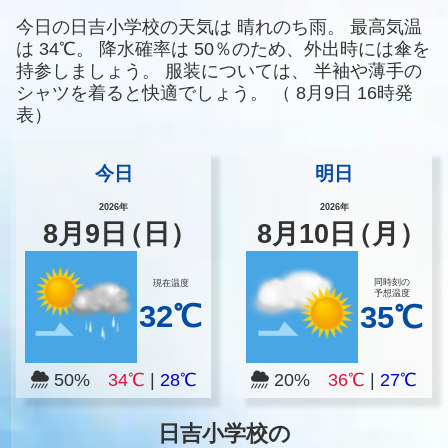
今日の日吉小学校の天気は
晴れのち雨。
最高気温
は
34℃。
降水確率は
50％のため、外出時には傘を
持参しましょう。
服装については、
半袖や薄手の
シャツを着ると快適でしょう。
（
8月9日 16時発
表）
今日
明日
2026年
2026年
8
月
9
日
（日）
8
月
10
日
（月）
同時刻の
現在温度
予想温度
32℃
35℃
50%
34℃
|
28℃
20%
36℃
|
27℃
日吉小学校の