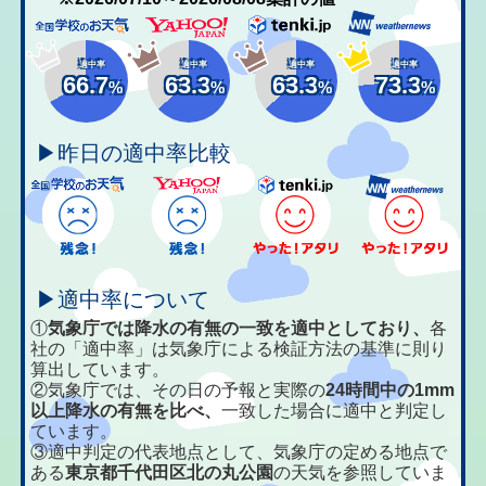
適中率
適中率
適中率
適中率
66.7
63.3
63.3
73.3
%
%
%
%
▶昨日の適中率比較
▶適中率について
①
気象庁では降水の有無の一致を適中としており、
各
社の「適中率」は気象庁による検証方法の基準に則り
算出しています。
②気象庁では、その日の予報と実際の
24時間中の1mm
以上降水の有無を比べ、
一致した場合に適中と判定し
ています。
③適中判定の代表地点として、気象庁の定める地点で
ある
東京都千代田区北の丸公園
の天気を参照していま