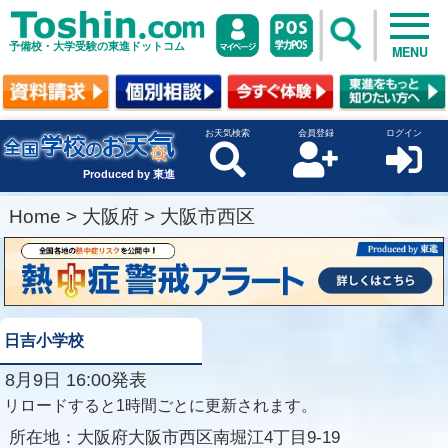
予備校・大学受験の東進ドットコム
MENU
お天気検索
会員登録
ログイン
Produced by 東進
Home
>
大阪府
>
大阪市西区
日吉小学校
8月9日 16:00発表
リロードすると1時間ごとに更新されます。
所在地：
大阪府大阪市西区南堀江4丁目9-19