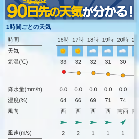
1時間ごとの天気
時間
16時
17時
18時
19時
20時
2
天気
気温(℃)
33
32
32
31
30
3
降水量(mm/h)
0.0
0.0
0.0
0.0
0.0
0
湿度(%)
64
66
69
71
74
7
風向
西
西
西
西
南西
南
風速(m/s)
2
2
1
1
1