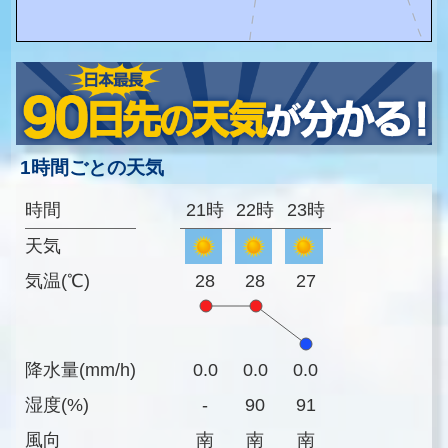
1時間ごとの天気
時間
21時
22時
23時
天気
気温(℃)
28
28
27
降水量(mm/h)
0.0
0.0
0.0
湿度(%)
-
90
91
風向
南
南
南