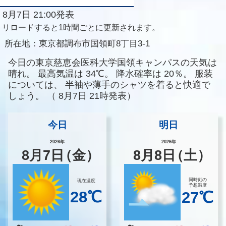
8月7日 21:00発表
リロードすると1時間ごとに更新されます。
所在地：
東京都調布市国領町8丁目3-1
今日の東京慈恵会医科大学国領キャンパスの天気は
晴れ。
最高気温は
34℃。
降水確率は
20％。
服装
については、
半袖や薄手のシャツを着ると快適で
しょう。
（
8月7日 21時発表）
今日
明日
2026年
2026年
8
月
7
日
（金）
8
月
8
日
（土）
同時刻の
現在温度
予想温度
28℃
27℃