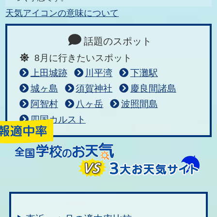
天気アイコンの意味について
話題のスポット
8月に行きたいスポット
上田城跡
川平湾
下灘駅
城ヶ島
須賀神社
慶良間諸島
阿智村
八ヶ岳
波照間島
四国カルスト