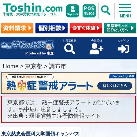
予備校・大学受験の東進ドットコム
MENU
お天気検索
会員登録
ログイン
Produced by 東進
Home
>
東京都
>
調布市
東京都では、 熱中症警戒アラート が出ていま
す。熱中症に注意しましょう。
※出典：環境省熱中症予防情報サイト
東京慈恵会医科大学国領キャンパス