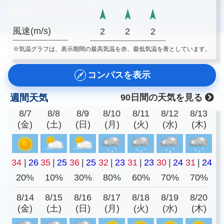
風速(m/s)
2
2
2
※気温グラフは、表示期間の最高気温を赤、最低気温を青としています。
コンパスを表示
週間天気
90日間の天気を見る
8/7
8/8
8/9
8/10
8/11
8/12
8/13
(金)
(土)
(日)
(月)
(火)
(水)
(木)
34
|
26
35
|
25
36
|
25
32
|
23
31
|
23
30
|
24
31
|
24
20%
10%
30%
80%
60%
70%
70%
8/14
8/15
8/16
8/17
8/18
8/19
8/20
(金)
(土)
(日)
(月)
(火)
(水)
(木)