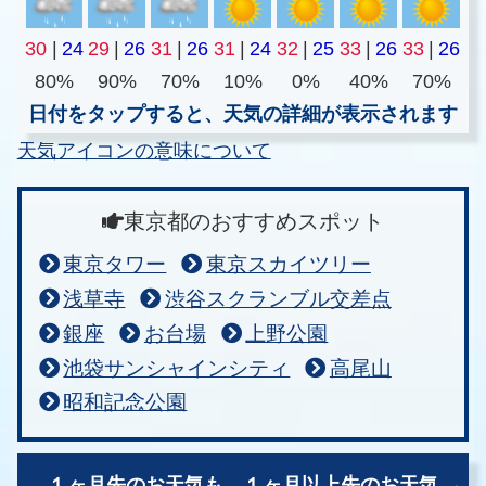
30
|
24
29
|
26
31
|
26
31
|
24
32
|
25
33
|
26
33
|
26
80%
90%
70%
10%
0%
40%
70%
日付をタップすると、天気の詳細が表示されます
天気アイコンの意味について
東京都のおすすめスポット
東京タワー
東京スカイツリー
浅草寺
渋谷スクランブル交差点
銀座
お台場
上野公園
池袋サンシャインシティ
高尾山
昭和記念公園
１ヶ月先のお天気も、
１ヶ月以上先のお天気