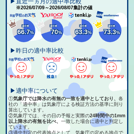
▶直近一ヵ月の適中率比較
※2026/07/09～2026/08/07集計の値
適中率
適中率
適中率
適中率
66.7
70
63.3
73.3
%
%
%
%
▶昨日の適中率比較
▶適中率について
①
気象庁では降水の有無の一致を適中としており、
各
社の「適中率」は気象庁による検証方法の基準に則り
算出しています。
②気象庁では、その日の予報と実際の
24時間中の1mm
以上降水の有無を比べ、
一致した場合に適中と判定し
ています。
③適中判定の代表地点として、気象庁の定める地点で