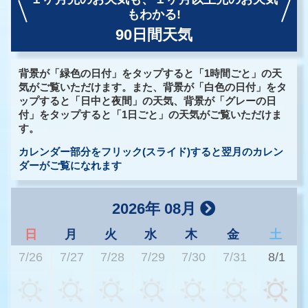
もわかる!
90日間天気
背景が「緑色の日付」をタップすると「1時間ごと」の天
気がご覧いただけます。また、背景が「白色の日付」をタ
ップすると「日中と夜間」の天気、背景が「グレーの日
付」をタップすると「1日ごと」の天気がご覧いただけま
す。
カレンダー部分をフリック(スライド)すると翌月のカレン
ダーがご覧になれます
2026年 08月
日
月
火
水
木
金
土
7/26
7/27
7/28
7/29
7/30
7/31
8/1
3