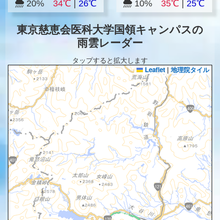
20%
34℃
|
26℃
10%
35℃
|
25℃
東京慈恵会医科大学国領キャンパスの
雨雲レーダー
タップすると拡大します
Leaflet
|
地理院タイル