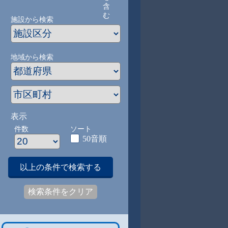
含
む
施設から検索
地域から検索
表示
件数
ソート
50音順
以上の条件で検索する
検索条件をクリア