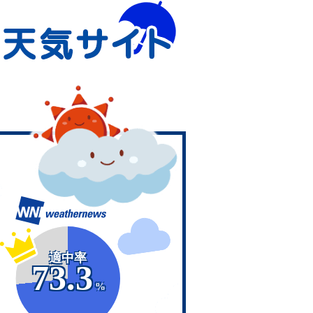
適中率
73.3
%