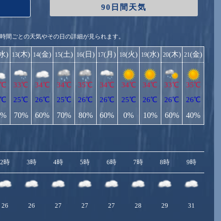
90日間天気
1時間ごとの天気やその日の詳細が見られます。
(水)
(木)
(金)
(土)
(日)
(月)
(火)
(水)
(木)
(金)
13
14
15
16
17
18
19
20
21
4℃
33℃
34℃
34℃
35℃
34℃
34℃
34℃
33℃
35℃
4℃
25℃
26℃
25℃
26℃
26℃
25℃
26℃
26℃
26℃
0%
70%
60%
70%
80%
60%
0%
10%
60%
40%
2時
3時
4時
5時
6時
7時
8時
9時
10
26
26
27
27
27
28
29
31
3