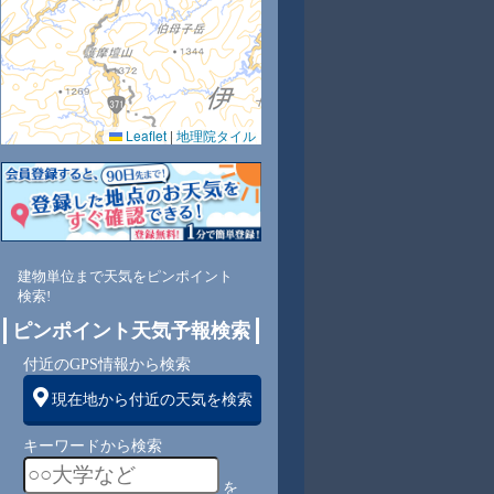
Leaflet
|
地理院タイル
8
72
66
61
59
61
64
66
67
西
西
北西
北西
北西
北西
北
北
北
建物単位まで天気をピンポイント
検索!
1
1
1
2
2
2
3
3
ピンポイント天気予報検索
付近のGPS情報から検索
現在地から付近の天気を検索
キーワードから検索
を