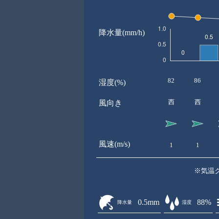
降水量(mm/h)
82
86
湿度(%)
西
西
風向き
風速(m/s)
1
1
※気温
0.5mm
88%
降水量
湿度