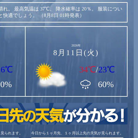
晴れ。
最高気温は
37℃。
降水確率は
20％。
服装につい
と快適でしょう。
（8月8日 01時発表）
2026年
8月11日(火)
26℃
34℃
/
23℃
30%
60%
に見られます。
今日から１ヶ月先、１ヶ月以上先の天気が見られます。