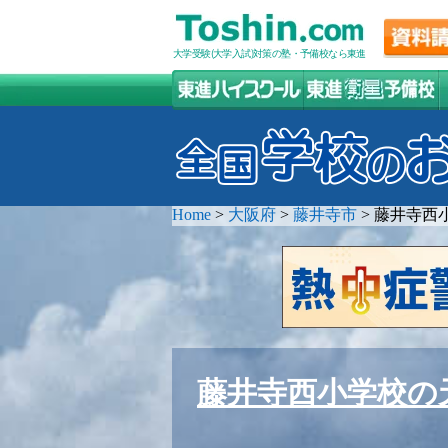
大学受験(大学入試)対策の塾・予備校なら東進
Home
>
大阪府
>
藤井寺市
>
藤井寺西
藤井寺西小学校の