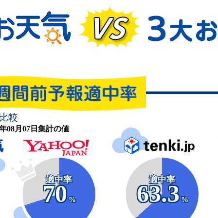
比較
26年08月07日集計の値
適中率
適中率
70
63.3
%
%