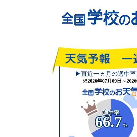
▶直近一ヵ月の適中率
※2026年07月09日～20
適中率
66.7
%