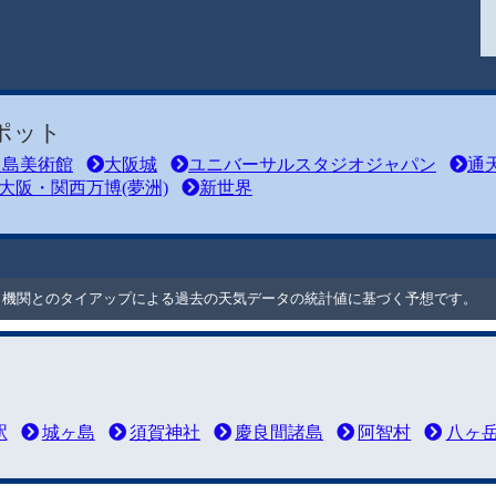
ポット
之島美術館
大阪城
ユニバーサルスタジオジャパン
通
大阪・関西万博(夢洲)
新世界
ート機関とのタイアップによる過去の天気データの統計値に基づく予想です。
駅
城ヶ島
須賀神社
慶良間諸島
阿智村
八ヶ