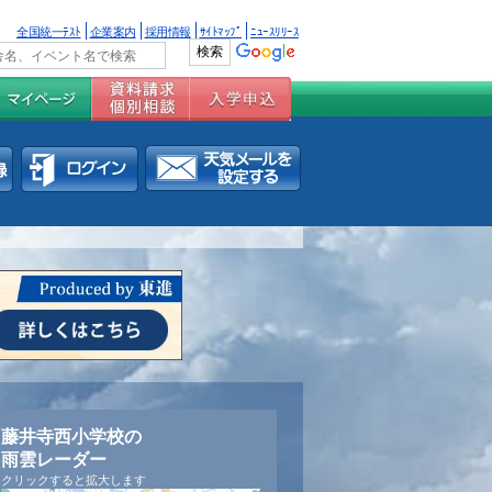
全国統一ﾃｽﾄ
企業案内
採用情報
ｻｲﾄﾏｯﾌﾟ
ﾆｭｰｽﾘﾘｰｽ
藤井寺西小学校の
雨雲レーダー
クリックすると拡大します