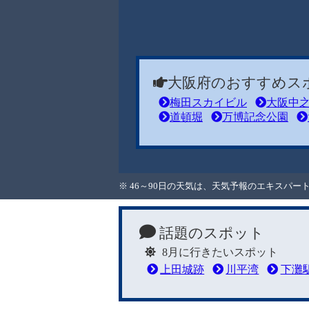
大阪府のおすすめス
梅田スカイビル
大阪中
道頓堀
万博記念公園
※ 46～90日の天気は、天気予報のエキスパ
話題のスポット
8月に行きたいスポット
上田城跡
川平湾
下灘