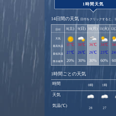
1時間天気
14日間の天気
日付をクリックすると、
(土)
(日)
(月)
(火)
8
9
10
11
12
日付
天気
37℃
38℃
36℃
34℃
3
最高気温
27℃
26℃
26℃
23℃
2
最低気温
20%
30%
30%
60%
6
降水確率
1時間ごとの天気
時間
0時
1時
天気
気温(℃)
28
27