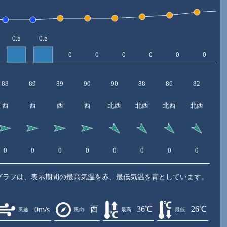
88
89
89
90
90
88
86
82
7
西
西
西
西
北西
北西
北西
北西
北
0
0
0
0
0
0
0
0
1
グラフは、表示期間の最高気温を赤、最低気温を青としています。
西
36℃
26℃
0m/s
風速
風向
最高
最低