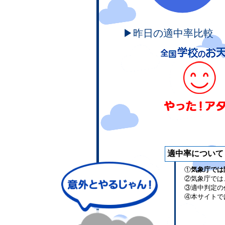
▶昨日の適中率比較
適中率について
①
気象庁では
②気象庁では
③適中判定の
④本サイトで