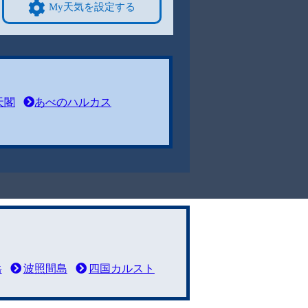
My天気を設定する
天閣
あべのハルカス
岳
波照間島
四国カルスト