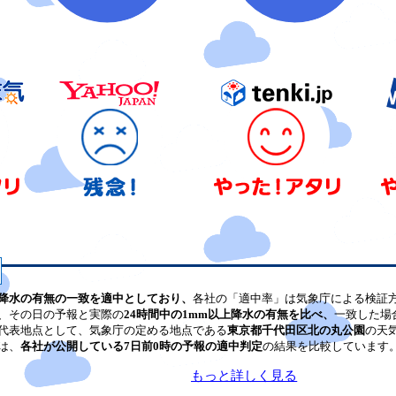
降水の有無の一致を適中としており、
各社の「適中率」は気象庁による検証
、その日の予報と実際の
24時間中の1mm以上降水の有無を比べ、
一致した場
代表地点として、気象庁の定める地点である
東京都千代田区北の丸公園
の天
は、
各社が公開している7日前0時の予報の適中判定
の結果を比較しています
もっと詳しく見る