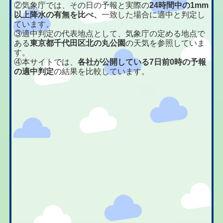
②気象庁では、その日の予報と実際の
24時間中の1mm
以上降水の有無を比べ、
一致した場合に適中と判定し
ています。
③適中判定の代表地点として、気象庁の定める地点で
ある
東京都千代田区北の丸公園
の天気を参照していま
す。
④本サイトでは、
各社が公開している7日前0時の予報
の適中判定
の結果を比較しています。