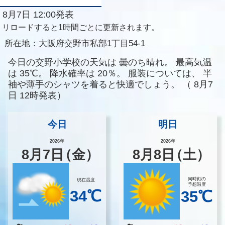
8月7日 12:00発表
リロードすると1時間ごとに更新されます。
所在地：
大阪府交野市私部1丁目54-1
今日の交野小学校の天気は
曇のち晴れ。
最高気温
は
35℃。
降水確率は
20％。
服装については、
半
袖や薄手のシャツを着ると快適でしょう。
（
8月7
日 12時発表）
今日
明日
2026年
2026年
8
月
7
日
（金）
8
月
8
日
（土）
同時刻の
現在温度
予想温度
34℃
35℃