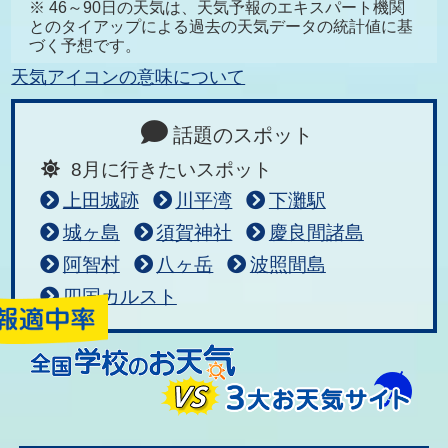
※ 46～90日の天気は、天気予報のエキスパート機関
とのタイアップによる過去の天気データの統計値に基
づく予想です。
天気アイコンの意味について
話題のスポット
8月に行きたいスポット
上田城跡
川平湾
下灘駅
城ヶ島
須賀神社
慶良間諸島
阿智村
八ヶ岳
波照間島
四国カルスト