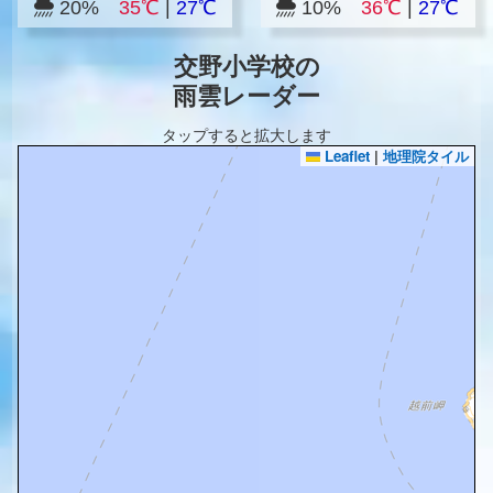
20%
35℃
|
27℃
10%
36℃
|
27℃
交野小学校の
雨雲レーダー
タップすると拡大します
Leaflet
|
地理院タイル