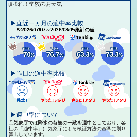
頑張れ！学校のお天気
▶直近一ヵ月の適中率比較
※2026/07/07～2026/08/05集計の値
適中率
適中率
適中率
適中率
70
76.7
63.3
73.3
%
%
%
%
▶昨日の適中率比較
▶適中率について
①
気象庁では降水の有無の一致を適中としており、
各
社の「適中率」は気象庁による検証方法の基準に則り
算出しています。