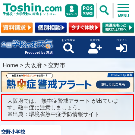
予備校・大学受験の東進ドットコム
MENU
お天気検索
会員登録
ログイン
Produced by 東進
Home
>
大阪府
>
交野市
大阪府では、 熱中症警戒アラート が出ていま
す。熱中症に注意しましょう。
※出典：環境省熱中症予防情報サイト
交野小学校