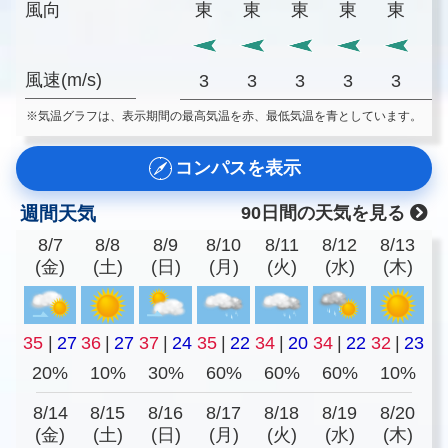
風向
東
東
東
東
東
風速(m/s)
3
3
3
3
3
※気温グラフは、表示期間の最高気温を赤、最低気温を青としています。
コンパスを表示
週間天気
90日間の天気を見る
8/7
8/8
8/9
8/10
8/11
8/12
8/13
(金)
(土)
(日)
(月)
(火)
(水)
(木)
35
|
27
36
|
27
37
|
24
35
|
22
34
|
20
34
|
22
32
|
23
20%
10%
30%
60%
60%
60%
10%
8/14
8/15
8/16
8/17
8/18
8/19
8/20
(金)
(土)
(日)
(月)
(火)
(水)
(木)