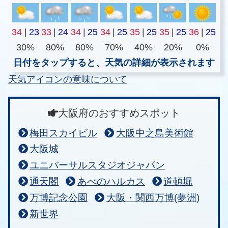
34
|
23
33
|
24
34
|
25
34
|
25
35
|
25
35
|
25
36
|
25
30%
80%
80%
70%
40%
20%
0%
日付をタップすると、天気の詳細が表示されます
天気アイコンの意味について
大阪府のおすすめスポット
梅田スカイビル
大阪中之島美術館
大阪城
ユニバーサルスタジオジャパン
通天閣
あべのハルカス
道頓堀
万博記念公園
大阪・関西万博(夢洲)
新世界