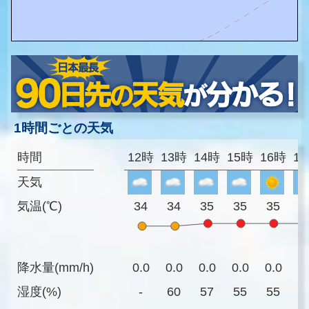
1時間ごとの天気
時間
12時
13時
14時
15時
16時
1
天気
気温(℃)
34
34
35
35
35
3
降水量(mm/h)
0.0
0.0
0.0
0.0
0.0
0
湿度(%)
-
60
57
55
55
5