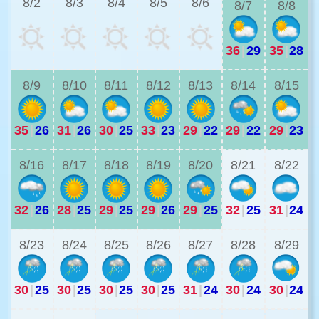
8/2
8/3
8/4
8/5
8/6
8/7
8/8
36
|
29
35
|
28
3
8/9
8/10
8/11
8/12
8/13
8/14
8/15
35
|
26
31
|
26
30
|
25
33
|
23
29
|
22
29
|
22
29
|
23
2
8/16
8/17
8/18
8/19
8/20
8/21
8/22
32
|
26
28
|
25
29
|
25
29
|
26
29
|
25
32
|
25
31
|
24
2
8/23
8/24
8/25
8/26
8/27
8/28
8/29
30
|
25
30
|
25
30
|
25
30
|
25
31
|
24
30
|
24
30
|
24
2