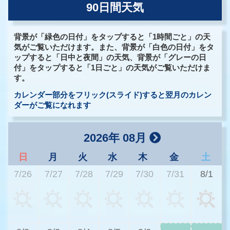
90日間天気
背景が「緑色の日付」をタップすると「1時間ごと」の天
気がご覧いただけます。また、背景が「白色の日付」をタ
ップすると「日中と夜間」の天気、背景が「グレーの日
付」をタップすると「1日ごと」の天気がご覧いただけま
す。
カレンダー部分をフリック(スライド)すると翌月のカレン
ダーがご覧になれます
2026年 08月
日
月
火
水
木
金
土
7/26
7/27
7/28
7/29
7/30
7/31
8/1
3