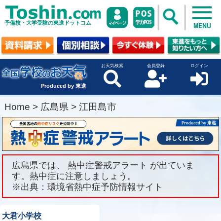
予備校・大学受験の東進ドットコム
MENU
お天気検索
会員登録
ログイン
Produced by 東進
Home
>
広島県
>
江田島市
広島県では、 熱中症警戒アラート が出ていま
す。熱中症に注意しましょう。
※出典：環境省熱中症予防情報サイト
大君小学校