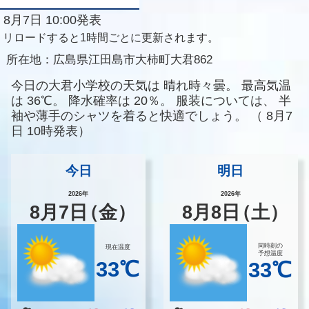
8月7日 10:00発表
リロードすると1時間ごとに更新されます。
所在地：
広島県江田島市大柿町大君862
今日の大君小学校の天気は
晴れ時々曇。
最高気温
は
36℃。
降水確率は
20％。
服装については、
半
袖や薄手のシャツを着ると快適でしょう。
（
8月7
日 10時発表）
今日
明日
2026年
2026年
8
月
7
日
（金）
8
月
8
日
（土）
同時刻の
現在温度
予想温度
33℃
33℃