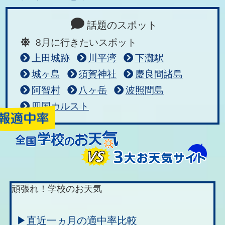
話題のスポット
8月に行きたいスポット
上田城跡
川平湾
下灘駅
城ヶ島
須賀神社
慶良間諸島
阿智村
八ヶ岳
波照間島
四国カルスト
頑張れ！学校のお天気
▶直近一ヵ月の適中率比較