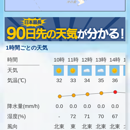
1時間ごとの天気
時間
10時
11時
12時
13時
14時
1
天気
気温(℃)
32
33
34
35
36
3
降水量(mm/h)
0.0
0.0
0.0
0.0
0.0
0
湿度(%)
-
72
71
70
67
6
風向
北東
東
北東
北東
北東
北