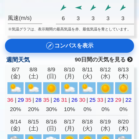
風速(m/s)
6
3
3
3
3
※気温グラフは、表示期間の最高気温を赤、最低気温を青としています。
コンパスを表示
週間天気
90日間の天気を見る
8/7
8/8
8/9
8/10
8/11
8/12
8/13
(金)
(土)
(日)
(月)
(火)
(水)
(木)
36
|
29
35
|
28
35
|
26
31
|
26
30
|
25
33
|
23
29
|
22
20%
20%
30%
10%
0%
0%
0%
8/14
8/15
8/16
8/17
8/18
8/19
8/20
(金)
(土)
(日)
(月)
(火)
(水)
(木)