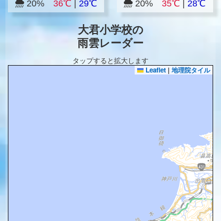
20%
36℃
|
29℃
20%
35℃
|
28℃
大君小学校の
雨雲レーダー
タップすると拡大します
Leaflet
|
地理院タイル