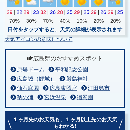
29
|
22
29
|
23
32
|
26
28
|
25
29
|
25
29
|
26
29
|
25
70%
30%
70%
40%
10%
20%
20%
日付をタップすると、天気の詳細が表示されます
天気アイコンの意味について
広島県のおすすめスポット
原爆ドーム
平和記念公園
広島城（鯉城）
厳島神社
仙石庭園
広島東照宮
江田島市
鞆の浦
宮浜温泉
縮景園
１ヶ月先のお天気も、
１ヶ月以上先のお天気
もわかる!