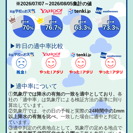
※2026/07/07～2026/08/05集計の値
適中率
適中率
適中率
適中率
70
76.7
63.3
73.3
%
%
%
%
▶昨日の適中率比較
▶適中率について
①
気象庁では降水の有無の一致を適中としており、
各
社の「適中率」は気象庁による検証方法の基準に則り
算出しています。
②気象庁では、その日の予報と実際の
24時間中の1mm
以上降水の有無を比べ、
一致した場合に適中と判定し
ています。
③適中判定の代表地点として、気象庁の定める地点で