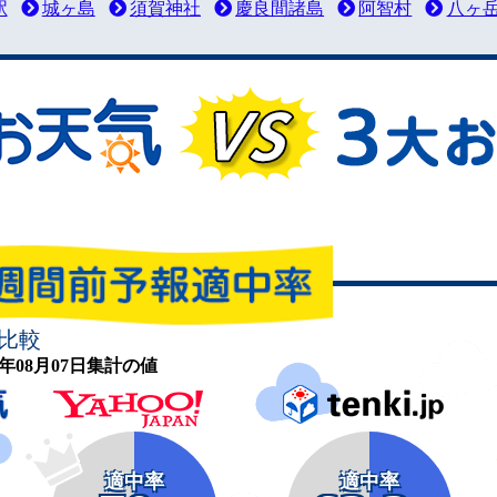
駅
城ヶ島
須賀神社
慶良間諸島
阿智村
八ヶ
比較
26年08月07日集計の値
適中率
適中率