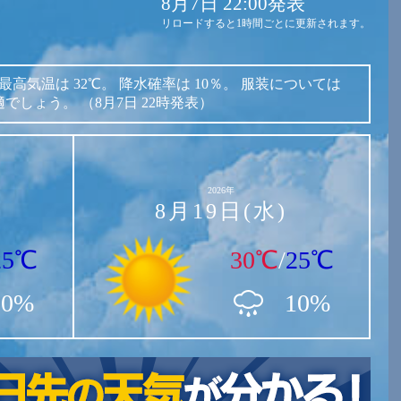
8月7日 22:00発表
リロードすると1時間ごとに更新されます。
最高気温は
32℃。
降水確率は
10％。
服装については
適でしょう。
（8月7日 22時発表）
2026年
8月19日(水)
25℃
30℃
/
25℃
20%
10%