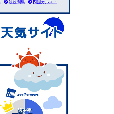
岳
波照間島
四国カルスト
適中率