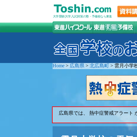
大学受験(大学入試)対策の塾・予備校なら東進
Home
>
広島県
>
北広島町
>
雲月小学
広島県では、 熱中症警戒アラート