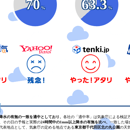
70
63.3
%
%
降水の有無の一致を適中としており、
各社の「適中率」は気象庁による検証
、その日の予報と実際の
24時間中の1mm以上降水の有無を比べ、
一致した場
代表地点として、気象庁の定める地点である
東京都千代田区北の丸公園
の天