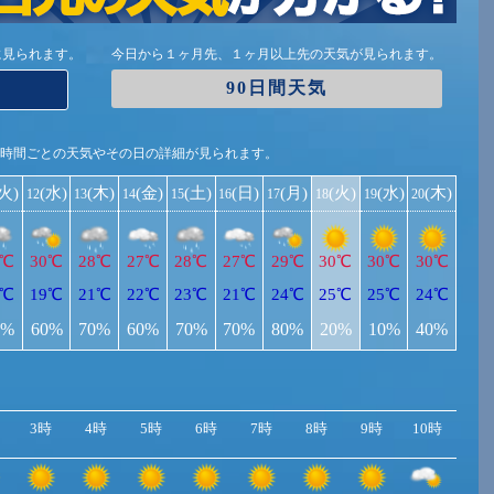
に見られます。
今日から１ヶ月先、１ヶ月以上先の天気が見られます。
90日間天気
1時間ごとの天気やその日の詳細が見られます。
(火)
(水)
(木)
(金)
(土)
(日)
(月)
(火)
(水)
(木)
12
13
14
15
16
17
18
19
20
0℃
30℃
28℃
27℃
28℃
27℃
29℃
30℃
30℃
30℃
8℃
19℃
21℃
22℃
23℃
21℃
24℃
25℃
25℃
24℃
0%
60%
70%
60%
70%
70%
80%
20%
10%
40%
3時
4時
5時
6時
7時
8時
9時
10時
11