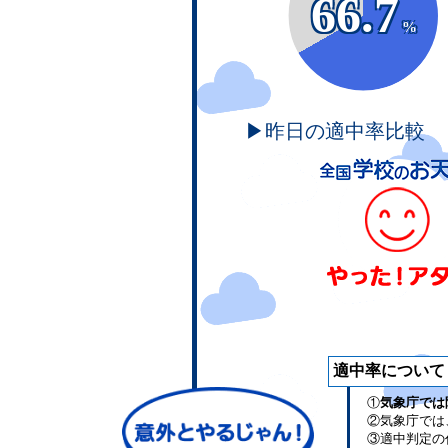
66.7
%
▶昨日の適中率比較
適中率について
①
気象庁では
②気象庁では
③適中判定の