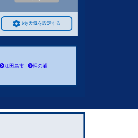
My天気を設定する
江田島市
鞆の浦