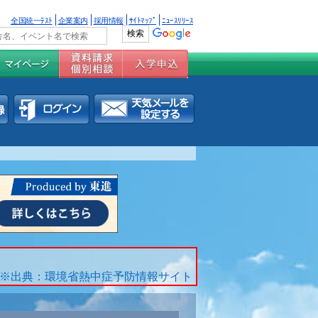
全国統一ﾃｽﾄ
企業案内
採用情報
ｻｲﾄﾏｯﾌﾟ
ﾆｭｰｽﾘﾘｰｽ
※出典：環境省熱中症予防情報サイト