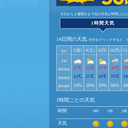
今日から２週間分まで先の天気が時間ごと
1時間天気
14日間の天気
日付をクリックすると、
(金)
(土)
(日)
(月)
7
8
9
10
11
日付
天気
32℃
32℃
31℃
30℃
3
最高気温
22℃
21℃
20℃
19℃
1
最低気温
10%
20%
20%
60%
6
降水確率
1時間ごとの天気
時間
0時
1時
2時
天気