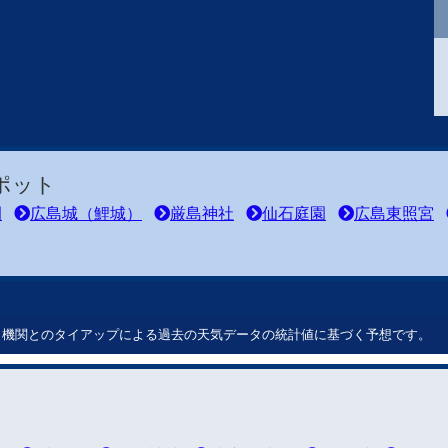
ポット
園
広島城（鯉城）
厳島神社
仙石庭園
広島東照宮
ート機関とのタイアップによる過去の天気データの統計値に基づく予想です。