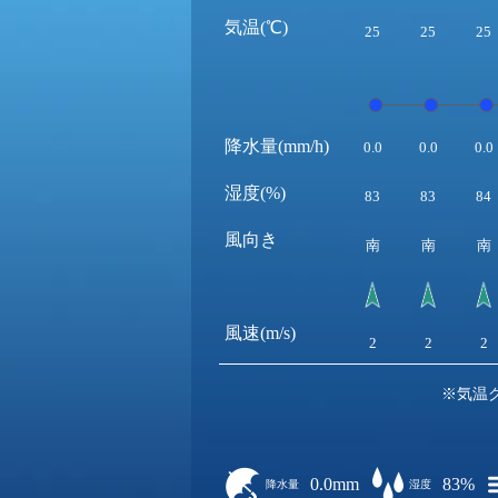
気温(℃)
25
25
25
降水量(mm/h)
0.0
0.0
0.0
湿度(%)
83
83
84
風向き
南
南
南
風速(m/s)
2
2
2
※気温
0.0mm
83%
降水量
湿度