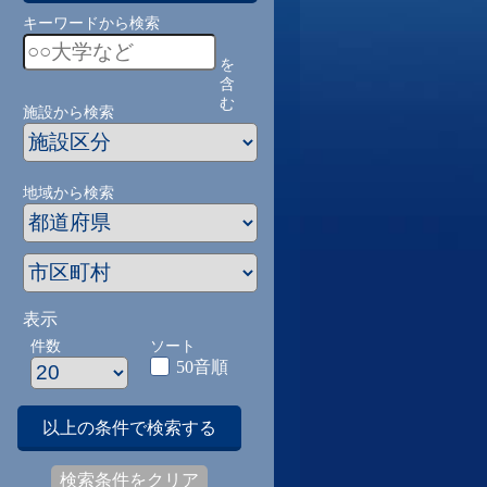
キーワードから検索
を
含
む
施設から検索
地域から検索
表示
件数
ソート
50音順
以上の条件で検索する
検索条件をクリア