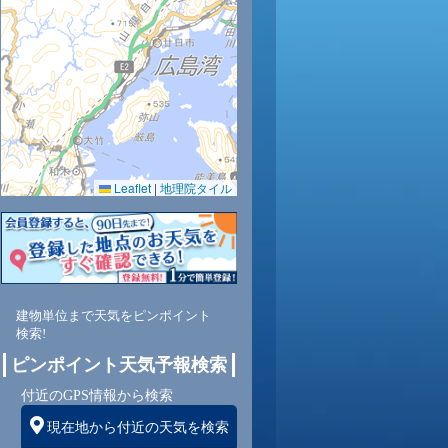
30
30
30
29
29
28
28
27
26
0.0
0.0
0.0
0.0
0.0
0.0
0.0
0.0
0.0
63
64
65
66
70
74
79
81
83
Leaflet
|
地理院タイル
西
北西
北
北
北
西
東南
北東
北東
東
3
3
3
3
2
2
2
2
2
建物単位まで天気をピンポイント
検索!
ピンポイント天気予報検索
付近のGPS情報から検索
現在地から付近の天気を検索