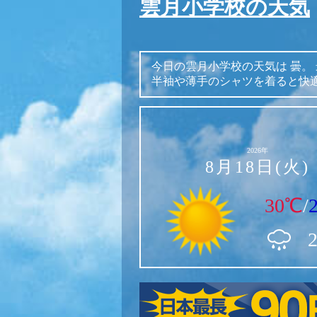
雲月小学校の天気
今日の雲月小学校の天気は
曇。
半袖や薄手のシャツを着ると快
2026年
8月18日(火)
30℃
/