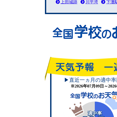
上田城跡
川平湾
下灘
▶直近一ヵ月の適中率
※2026年07月09日～20
適中率