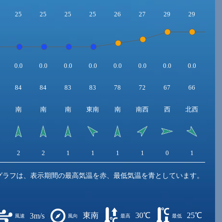
25
25
25
25
26
27
29
29
29
0.0
0.0
0.0
0.0
0.0
0.0
0.0
0.0
0.0
84
84
83
83
78
72
67
66
64
南
南
南
東南
南
南西
西
北西
北
2
2
1
1
1
1
0
1
2
グラフは、表示期間の最高気温を赤、最低気温を青としています。
東南
30℃
25℃
3m/s
風速
風向
最高
最低