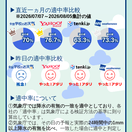
▶直近一ヵ月の適中率比較
※2026/07/07～2026/08/05集計の値
適中率
適中率
適中率
適中率
70
76.7
63.3
73.3
%
%
%
%
▶昨日の適中率比較
▶適中率について
①
気象庁では降水の有無の一致を適中としており、
各
社の「適中率」は気象庁による検証方法の基準に則り
算出しています。
②気象庁では、その日の予報と実際の
24時間中の1mm
以上降水の有無を比べ、
一致した場合に適中と判定し