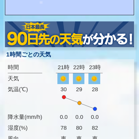
1時間ごとの天気
時間
21時
22時
23時
天気
気温(℃)
30
29
28
降水量(mm/h)
0.0
0.0
0.0
湿度(%)
78
80
82
風向
東
東
東