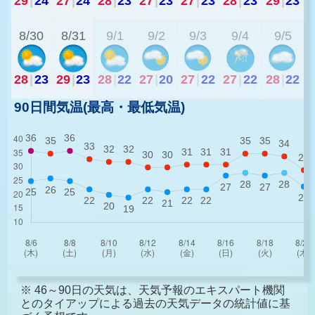
29
|
24
27
|
24
28
|
23
27
|
23
27
|
23
28
|
23
29
|
23
2
8/30
8/31
9/1
9/2
9/3
9/4
9/5
28
|
23
29
|
23
28
|
22
27
|
20
27
|
22
27
|
22
28
|
22
90日間気温(最高・最低気温)
※ 46～90日の天気は、天気予報のエキスパート機関
とのタイアップによる過去の天気データの統計値に基