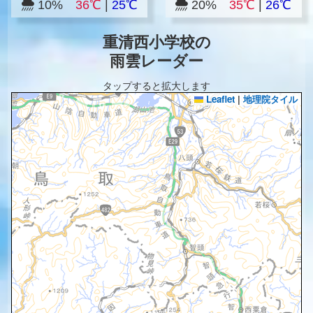
10%
36℃
|
25℃
20%
35℃
|
26℃
重清西小学校の
雨雲レーダー
タップすると拡大します
Leaflet
|
地理院タイル