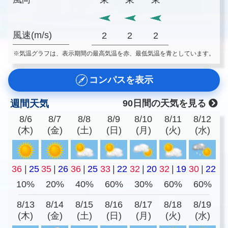
風速(m/s)
2
2
2
※気温グラフは、表示期間の最高気温を赤、最低気温を青としています。
コンパスを表示
週間天気
90日間の天気を見る
8/6
8/7
8/8
8/9
8/10
8/11
8/12
(木)
(金)
(土)
(日)
(月)
(火)
(水)
36
|
25
35
|
26
36
|
25
33
|
22
32
|
20
32
|
19
30
|
22
10%
20%
40%
60%
30%
60%
60%
8/13
8/14
8/15
8/16
8/17
8/18
8/19
(木)
(金)
(土)
(日)
(月)
(火)
(水)