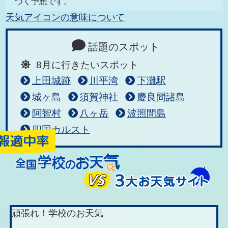
づく予想です。
天気アイコンの意味について
話題のスポット
8月に行きたいスポット
上田城跡
川平湾
下灘駅
城ヶ島
須賀神社
慶良間諸島
阿智村
八ヶ岳
波照間島
四国カルスト
頑張れ！学校のお天気