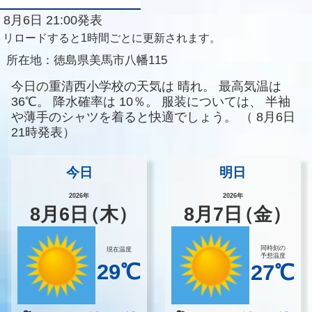
8月6日 21:00発表
リロードすると1時間ごとに更新されます。
所在地：
徳島県美馬市八幡115
今日の重清西小学校の天気は
晴れ。
最高気温は
36℃。
降水確率は
10％。
服装については、
半袖
や薄手のシャツを着ると快適でしょう。
（
8月6日
21時発表）
今日
明日
2026年
2026年
8
月
6
日
（木）
8
月
7
日
（金）
同時刻の
現在温度
予想温度
29℃
27℃