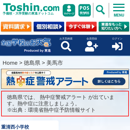
予備校・大学受験の東進ドットコム
MENU
お天気検索
会員登録
ログイン
Produced by 東進
Home
>
徳島県
>
美馬市
徳島県では、 熱中症警戒アラート が出ていま
す。熱中症に注意しましょう。
※出典：環境省熱中症予防情報サイト
重清西小学校