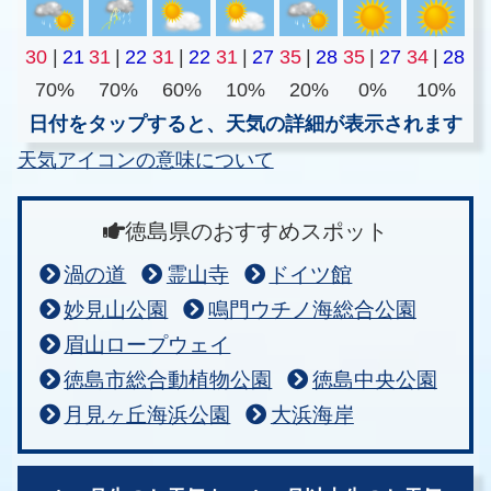
30
|
21
31
|
22
31
|
22
31
|
27
35
|
28
35
|
27
34
|
28
70%
70%
60%
10%
20%
0%
10%
日付をタップすると、天気の詳細が表示されます
天気アイコンの意味について
徳島県のおすすめスポット
渦の道
霊山寺
ドイツ館
妙見山公園
鳴門ウチノ海総合公園
眉山ロープウェイ
徳島市総合動植物公園
徳島中央公園
月見ヶ丘海浜公園
大浜海岸