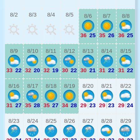
2
8/2
8/3
8/4
8/5
8/6
8/7
8/8
36
|
25
35
|
26
36
|
25
2
8/9
8/10
8/11
8/12
8/13
8/14
8/15
33
|
22
32
|
20
32
|
19
30
|
22
30
|
21
31
|
22
31
|
22
2
8/16
8/17
8/18
8/19
8/20
8/21
8/22
31
|
27
35
|
28
35
|
27
34
|
28
29
|
23
29
|
23
29
|
24
2
8/23
8/24
8/25
8/26
8/27
8/28
8/29