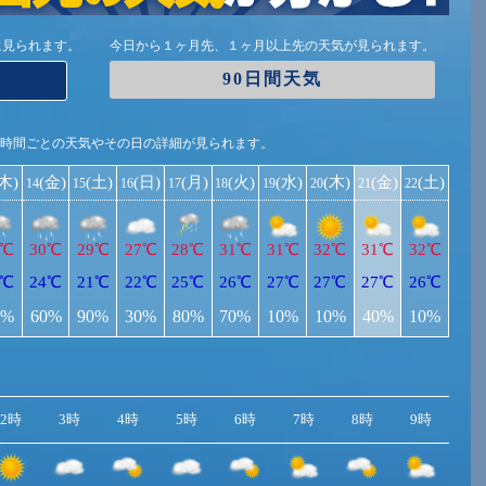
に見られます。
今日から１ヶ月先、１ヶ月以上先の天気が見られます。
90日間天気
1時間ごとの天気やその日の詳細が見られます。
(木)
(金)
(土)
(日)
(月)
(火)
(水)
(木)
(金)
(土)
14
15
16
17
18
19
20
21
22
0℃
30℃
29℃
27℃
28℃
31℃
31℃
32℃
31℃
32℃
3℃
24℃
21℃
22℃
25℃
26℃
27℃
27℃
27℃
26℃
0%
60%
90%
30%
80%
70%
10%
10%
40%
10%
2時
3時
4時
5時
6時
7時
8時
9時
10