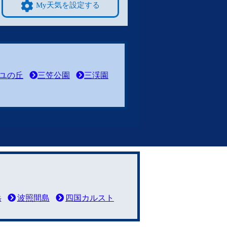
My天気を設定する
ユの丘
三笠公園
三渓園
岳
波照間島
四国カルスト