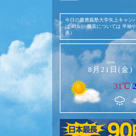
今日の慶應義塾大学矢上キャン
は
40％。
服装については
半袖
表）
2026年
8月21日(金)
31℃
/