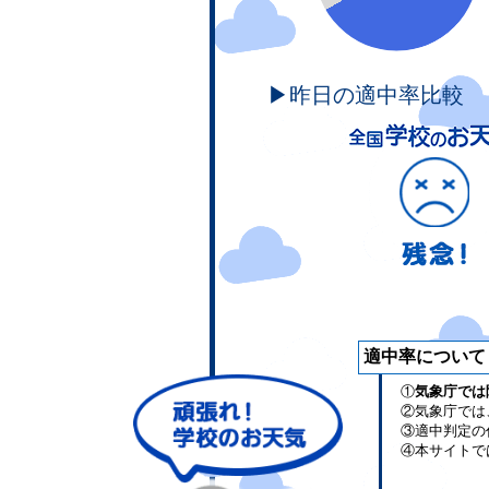
▶昨日の適中率比較
適中率について
①
気象庁では
②気象庁では
③適中判定の
④本サイトで