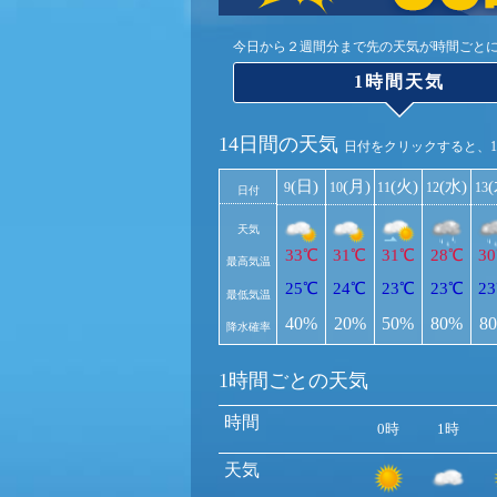
今日から２週間分まで先の天気が時間ごと
1時間天気
14日間の天気
日付をクリックすると、
(日)
(月)
(火)
(水)
9
10
11
12
13
日付
天気
33℃
31℃
31℃
28℃
3
最高気温
25℃
24℃
23℃
23℃
2
最低気温
40%
20%
50%
80%
8
降水確率
1時間ごとの天気
時間
0時
1時
天気