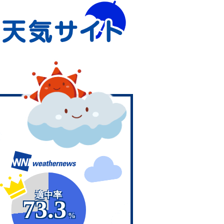
適中率
73.3
%