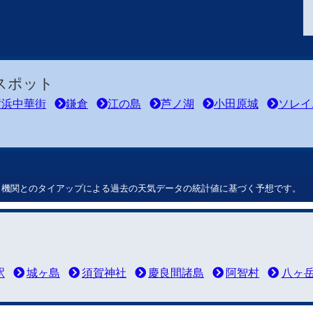
スポット
横浜中華街
鎌倉
江の島
芦ノ湖
小田原城
ソレイ
ート機関とのタイアップによる過去の天気データの統計値に基づく予想です。
駅
城ヶ島
須賀神社
慶良間諸島
阿智村
八ヶ