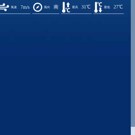
南
31℃
27℃
7m/s
風速
風向
最高
最低