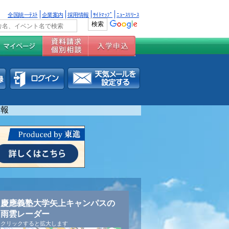
全国統一ﾃｽﾄ
企業案内
採用情報
ｻｲﾄﾏｯﾌﾟ
ﾆｭｰｽﾘﾘｰｽ
予報
慶應義塾大学矢上キャンパスの
雨雲レーダー
クリックすると拡大します