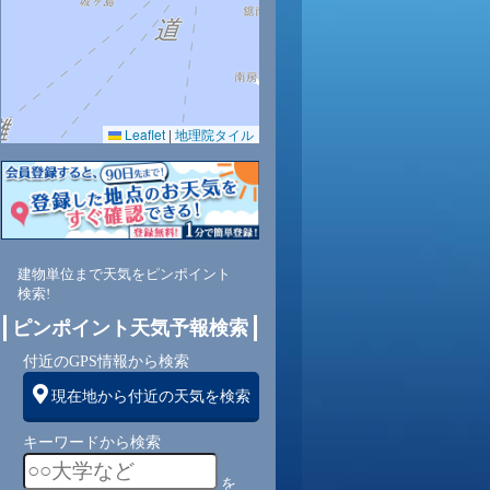
0
30
31
30
30
30
30
29
29
Leaflet
|
地理院タイル
2
70
67
68
68
68
70
71
73
建物単位まで天気をピンポイント
南
南
南
南
南
南
南
南
南
検索!
ピンポイント天気予報検索
付近のGPS情報から検索
6
6
6
7
7
7
6
6
現在地から付近の天気を検索
キーワードから検索
を