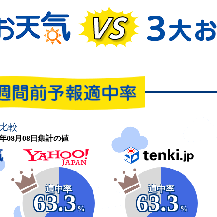
比較
26年08月08日集計の値
適中率
適中率
63.3
63.3
%
%