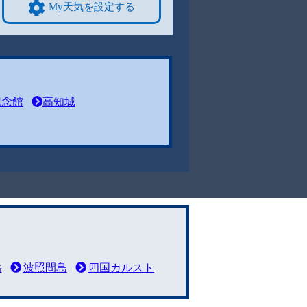
My天気を設定する
記念館
高知城
岳
波照間島
四国カルスト