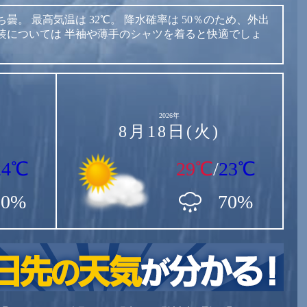
ち曇。
最高気温は
32℃。
降水確率は
50％のため、外出
装については
半袖や薄手のシャツを着ると快適でしょ
2026年
8月18日(火)
24℃
29℃
/
23℃
80%
70%