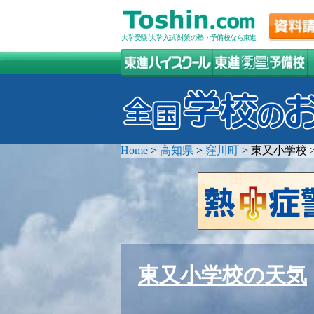
大学受験(大学入試)対策の塾・予備校なら東進
Home
>
高知県
>
窪川町
>
東又小学校
東又小学校の天気