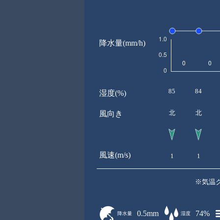
降水量(mm/h)
85
84
湿度(%)
北
北
風向き
風速(m/s)
1
1
※気温
0.5mm
74%
降水量
湿度