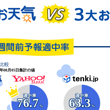
比較
26年08月05日集計の値
適中率
適中率
76.7
63.3
%
%