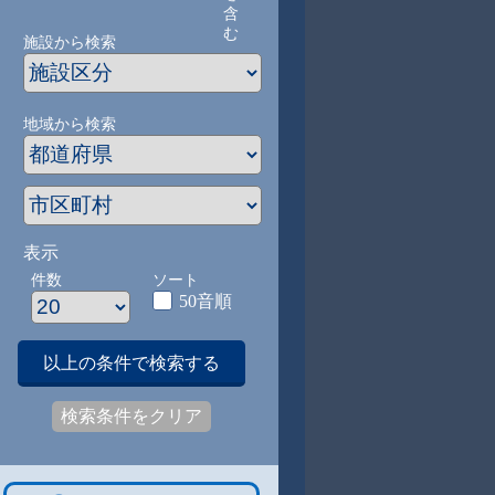
含
む
施設から検索
地域から検索
表示
件数
ソート
50音順
以上の条件で検索する
検索条件をクリア