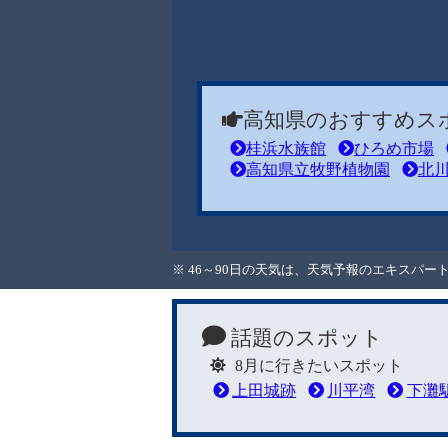
高知県のおすすめス
桂浜水族館
ひろめ市場
高知県立牧野植物園
北
※ 46～90日の天気は、天気予報のエキスパ
話題のスポット
8月に行きたいスポット
上田城跡
川平湾
下灘