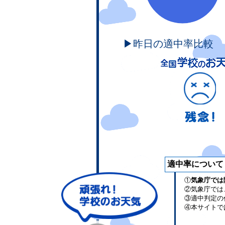
▶昨日の適中率比較
適中率について
①
気象庁では
②気象庁では
③適中判定の
④本サイトで