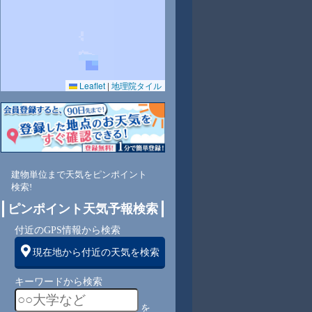
Leaflet
|
地理院タイル
5
64
63
67
71
74
77
79
82
南
南
南
南
南
東南
東南
南
南
建物単位まで天気をピンポイント
検索!
ピンポイント天気予報検索
3
4
3
3
3
3
2
2
付近のGPS情報から検索
現在地から付近の天気を検索
キーワードから検索
を