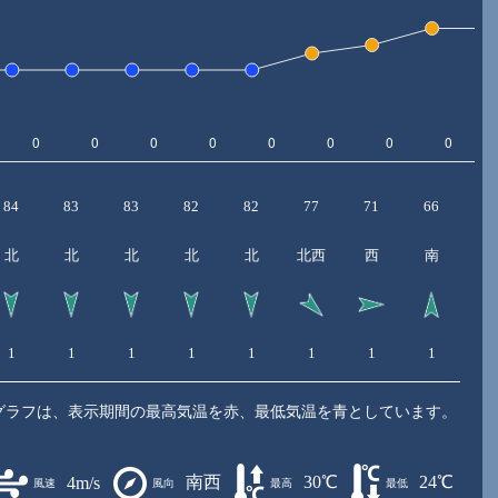
84
83
83
82
82
77
71
66
6
北
北
北
北
北
北西
西
南
1
1
1
1
1
1
1
1
2
グラフは、表示期間の最高気温を赤、最低気温を青としています。
南西
30℃
24℃
4m/s
風速
風向
最高
最低