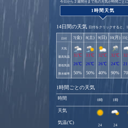
今日から２週間分まで先の天気が時間ごと
1時間天気
14日間の天気
日付をクリックすると、
(金)
(土)
(日)
(月)
7
8
9
10
11
日付
天気
32℃
33℃
32℃
32℃
3
最高気温
26℃
26℃
26℃
24℃
2
最低気温
50%
50%
40%
90%
7
降水確率
1時間ごとの天気
時間
0時
1時
天気
気温(℃)
24
24