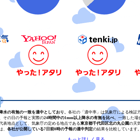
降水の有無の一致を適中としており、
各社の「適中率」は気象庁による検証
、その日の予報と実際の
24時間中の1mm以上降水の有無を比べ、
一致した場
代表地点として、気象庁の定める地点である
東京都千代田区北の丸公園
の天
は、
各社が公開している7日前0時の予報の適中判定
の結果を比較しています
もっと詳しく見る