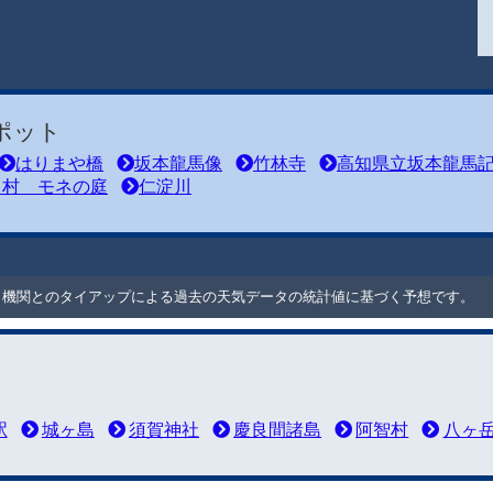
ポット
はりまや橋
坂本龍馬像
竹林寺
高知県立坂本龍馬
川村 モネの庭
仁淀川
ート機関とのタイアップによる過去の天気データの統計値に基づく予想です。
駅
城ヶ島
須賀神社
慶良間諸島
阿智村
八ヶ