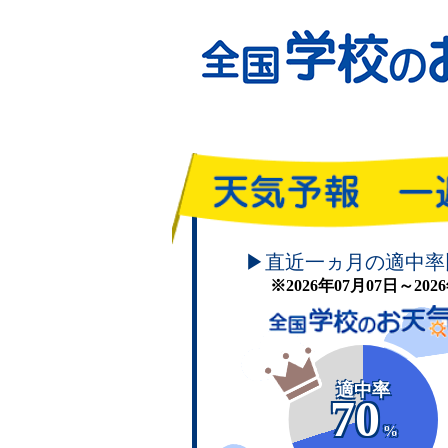
頑張れ！学校のお天気
▶直近一ヵ月の適中率
※2026年07月07日～20
適中率
70
%