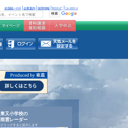
全国統一ﾃｽﾄ
企業案内
採用情報
ｻｲﾄﾏｯﾌﾟ
ﾆｭｰｽﾘﾘｰｽ
東又小学校の
雨雲レーダー
クリックすると拡大します