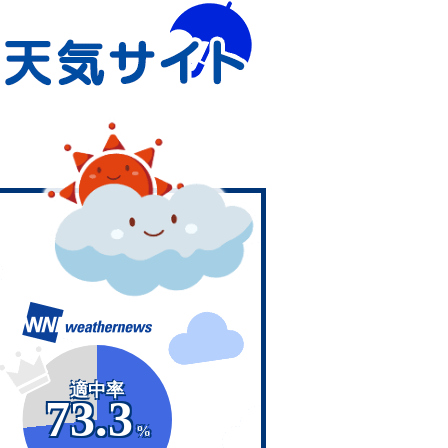
適中率
73.3
%