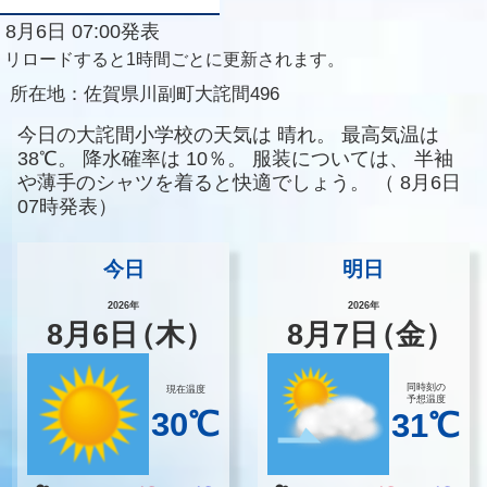
8月6日 07:00発表
リロードすると1時間ごとに更新されます。
所在地：
佐賀県川副町大詫間496
今日の大詫間小学校の天気は
晴れ。
最高気温は
38℃。
降水確率は
10％。
服装については、
半袖
や薄手のシャツを着ると快適でしょう。
（
8月6日
07時発表）
今日
明日
2026年
2026年
8
月
6
日
（木）
8
月
7
日
（金）
同時刻の
現在温度
予想温度
30℃
31℃