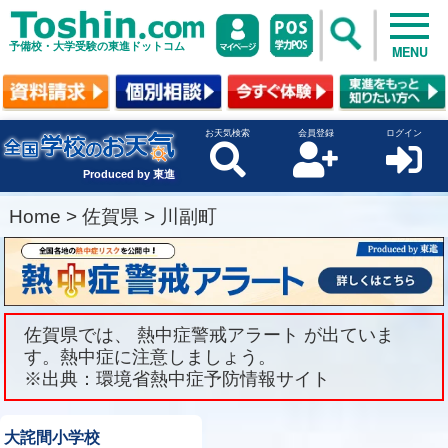
予備校・大学受験の東進ドットコム
MENU
お天気検索
会員登録
ログイン
Produced by 東進
Home
>
佐賀県
>
川副町
佐賀県では、 熱中症警戒アラート が出ていま
す。熱中症に注意しましょう。
※出典：環境省熱中症予防情報サイト
大詫間小学校