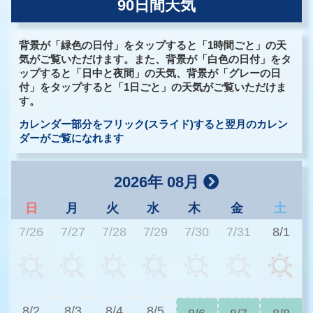
90日間天気
背景が「緑色の日付」をタップすると「1時間ごと」の天
気がご覧いただけます。また、背景が「白色の日付」をタ
ップすると「日中と夜間」の天気、背景が「グレーの日
付」をタップすると「1日ごと」の天気がご覧いただけま
す。
カレンダー部分をフリック(スライド)すると翌月のカレン
ダーがご覧になれます
2026年 08月
日
月
火
水
木
金
土
7/26
7/27
7/28
7/29
7/30
7/31
8/1
3
8/2
8/3
8/4
8/5