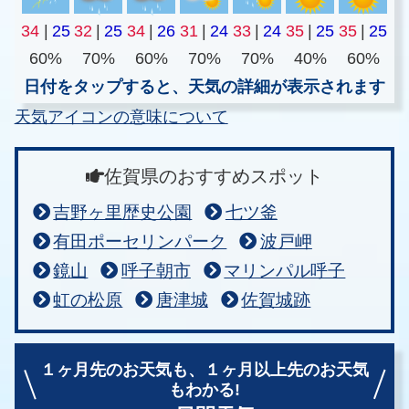
34
|
25
32
|
25
34
|
26
31
|
24
33
|
24
35
|
25
35
|
25
60%
70%
60%
70%
70%
40%
60%
日付をタップすると、天気の詳細が表示されます
天気アイコンの意味について
佐賀県のおすすめスポット
吉野ヶ里歴史公園
七ツ釜
有田ポーセリンパーク
波戸岬
鏡山
呼子朝市
マリンパル呼子
虹の松原
唐津城
佐賀城跡
１ヶ月先のお天気も、
１ヶ月以上先のお天気
もわかる!