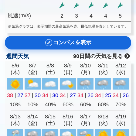
風速(m/s)
2
3
4
4
5
※気温グラフは、表示期間の最高気温を赤、最低気温を青としています。
コンパスを表示
週間天気
90日間の天気を見る
8/6
8/7
8/8
8/9
8/10
8/11
8/12
(木)
(金)
(土)
(日)
(月)
(火)
(水)
38
|
27
37
|
30
34
|
30
34
|
27
34
|
26
34
|
25
34
|
26
10%
10%
40%
60%
60%
60%
70%
8/13
8/14
8/15
8/16
8/17
8/18
8/19
(木)
(金)
(土)
(日)
(月)
(火)
(水)