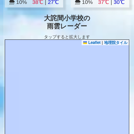
10%
38℃
|
27℃
10%
37℃
|
30℃
大詫間小学校の
雨雲レーダー
タップすると拡大します
Leaflet
|
地理院タイル