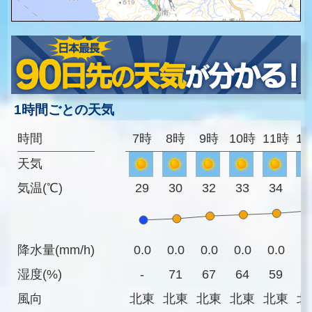
1時間ごとの天気
時間
7時
8時
9時
10時
11時
1
天気
気温(℃)
29
30
32
33
34
3
降水量(mm/h)
0.0
0.0
0.0
0.0
0.0
0
湿度(%)
-
71
67
64
59
5
風向
北東
北東
北東
北東
北東
北