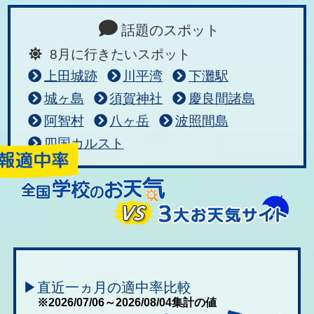
話題のスポット
8月に行きたいスポット
上田城跡
川平湾
下灘駅
城ヶ島
須賀神社
慶良間諸島
阿智村
八ヶ岳
波照間島
四国カルスト
▶直近一ヵ月の適中率比較
※2026/07/06～2026/08/04集計の値