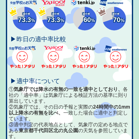
適中率
適中率
適中率
適中率
73.3
73.3
60
70
%
%
%
%
▶昨日の適中率比較
▶適中率について
①
気象庁では降水の有無の一致を適中としており、
各
社の「適中率」は気象庁による検証方法の基準に則り
算出しています。
②気象庁では、その日の予報と実際の
24時間中の1mm
以上降水の有無を比べ、
一致した場合に適中と判定し
ています。
③適中判定の代表地点として、気象庁の定める地点で
ある
東京都千代田区北の丸公園
の天気を参照していま
す。