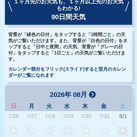
１ヶ月先のお天気も、
１ヶ月以上先のお天気
もわかる!
90日間天気
背景が「緑色の日付」をタップすると「1時間ごと」の天
気がご覧いただけます。また、背景が「白色の日付」をタ
ップすると「日中と夜間」の天気、背景が「グレーの日
付」をタップすると「1日ごと」の天気がご覧いただけま
す。
カレンダー部分をフリック(スライド)すると翌月のカレン
ダーがご覧になれます
2026年 08月
日
月
火
水
木
金
土
7/26
7/27
7/28
7/29
7/30
7/31
8/1
3