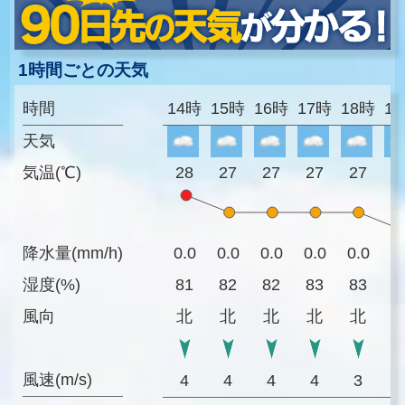
1時間ごとの天気
時間
14時
15時
16時
17時
18時
1
天気
気温(℃)
28
27
27
27
27
2
降水量(mm/h)
0.0
0.0
0.0
0.0
0.0
0
湿度(%)
81
82
82
83
83
8
風向
北
北
北
北
北
風速(m/s)
4
4
4
4
3