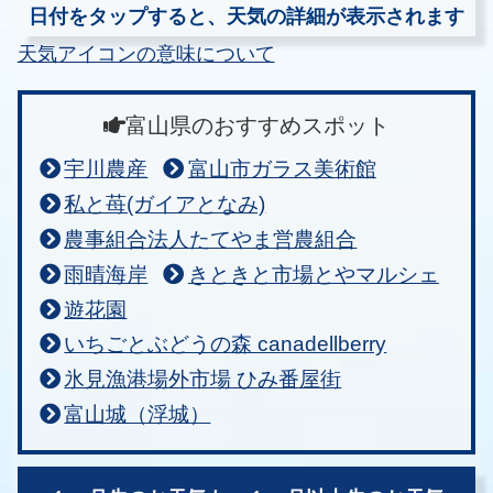
日付をタップすると、天気の詳細が表示されます
天気アイコンの意味について
富山県のおすすめスポット
宇川農産
富山市ガラス美術館
私と苺(ガイアとなみ)
農事組合法人たてやま営農組合
雨晴海岸
きときと市場とやマルシェ
遊花園
いちごとぶどうの森 canadellberry
氷見漁港場外市場 ひみ番屋街
富山城（浮城）