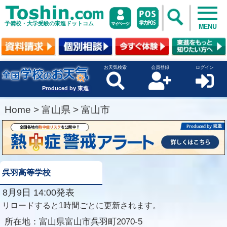
予備校・大学受験の東進ドットコム
MENU
お天気検索
会員登録
ログイン
Produced by 東進
Home
>
富山県
>
富山市
呉羽高等学校
8月9日 14:00発表
リロードすると1時間ごとに更新されます。
所在地：
富山県富山市呉羽町2070-5