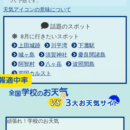
づく予想です。
天気アイコンの意味について
話題のスポット
8月に行きたいスポット
上田城跡
川平湾
下灘駅
城ヶ島
須賀神社
慶良間諸島
阿智村
八ヶ岳
波照間島
四国カルスト
頑張れ！学校のお天気