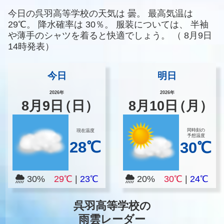
今日の呉羽高等学校の天気は
曇。
最高気温は
29℃。
降水確率は
30％。
服装については、
半袖
や薄手のシャツを着ると快適でしょう。
（
8月9日
14時発表）
今日
明日
2026年
2026年
8
月
9
日
（日）
8
月
10
日
（月）
同時刻の
現在温度
予想温度
28℃
30℃
30%
29℃
|
23℃
20%
30℃
|
24℃
呉羽高等学校の
雨雲レーダー