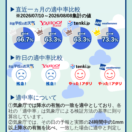
▶直近一ヵ月の適中率比較
※2026/07/10～2026/08/08集計の値
適中率
適中率
適中率
適中率
66.7
63.3
63.3
73.3
%
%
%
%
▶昨日の適中率比較
▶適中率について
①
気象庁では降水の有無の一致を適中としており、
各
社の「適中率」は気象庁による検証方法の基準に則り
算出しています。
②気象庁では、その日の予報と実際の
24時間中の1mm
以上降水の有無を比べ、
一致した場合に適中と判定し