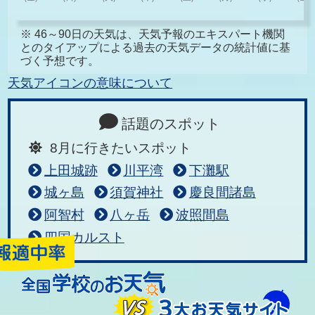
※ 46～90日の天気は、天気予報のエキスパート機関
とのタイアップによる過去の天気データの統計値に基
づく予想です。
天気アイコンの意味について
話題のスポット
8月に行きたいスポット
上田城跡
川平湾
下灘駅
城ヶ島
須賀神社
慶良間諸島
阿智村
八ヶ岳
波照間島
四国カルスト