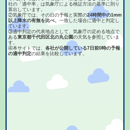
社の「適中率」は気象庁による検証方法の基準に則り
算出しています。
②気象庁では、その日の予報と実際の
24時間中の1mm
以上降水の有無を比べ、
一致した場合に適中と判定し
ています。
③適中判定の代表地点として、気象庁の定める地点で
ある
東京都千代田区北の丸公園
の天気を参照していま
す。
④本サイトでは、
各社が公開している7日前0時の予報
の適中判定
の結果を比較しています。