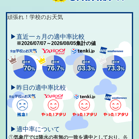
頑張れ！学校のお天気
▶直近一ヵ月の適中率比較
※2026/07/07～2026/08/05集計の値
適中率
適中率
適中率
適中率
70
76.7
63.3
73.3
%
%
%
%
▶昨日の適中率比較
▶適中率について
①
気象庁では降水の有無の一致を適中としており、
各