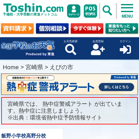
予備校・大学受験の東進ドットコム
MENU
お天気検索
会員登録
ログイン
Produced by 東進
Home
>
宮崎県
>
えびの市
宮崎県では、 熱中症警戒アラート が出ていま
す。熱中症に注意しましょう。
※出典：環境省熱中症予防情報サイト
飯野小学校高野分校