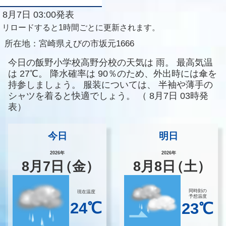
8月7日 03:00発表
リロードすると1時間ごとに更新されます。
所在地：
宮崎県えびの市坂元1666
今日の飯野小学校高野分校の天気は
雨。
最高気温
は
27℃。
降水確率は
90％のため、外出時には傘を
持参しましょう。
服装については、
半袖や薄手の
シャツを着ると快適でしょう。
（
8月7日 03時発
表）
今日
明日
2026年
2026年
8
月
7
日
（金）
8
月
8
日
（土）
同時刻の
現在温度
予想温度
24℃
23℃