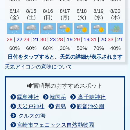
8/14
8/15
8/16
8/17
8/18
8/19
8/20
(金)
(土)
(日)
(月)
(火)
(水)
(木)
28
|
22
29
|
21
30
|
23
28
|
19
29
|
19
31
|
20
33
|
21
60%
60%
60%
30%
50%
70%
40%
日付をタップすると、天気の詳細が表示されます
天気アイコンの意味について
宮崎県のおすすめスポット
霧島神社
韓国岳
高千穂神社
天岩戸神社
青島
観音池公園
クルスの海
宮崎市フェニックス自然動物園