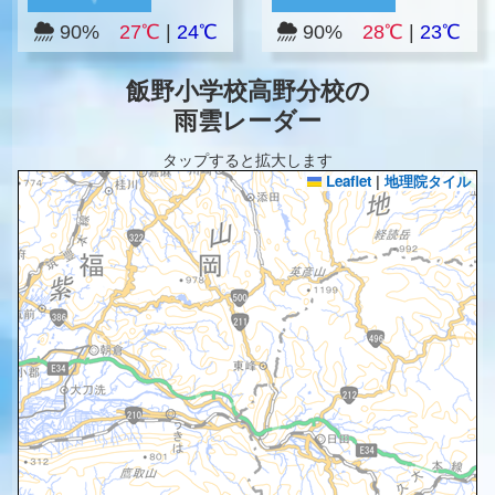
90%
27℃
|
24℃
90%
28℃
|
23℃
飯野小学校高野分校の
雨雲レーダー
タップすると拡大します
Leaflet
|
地理院タイル