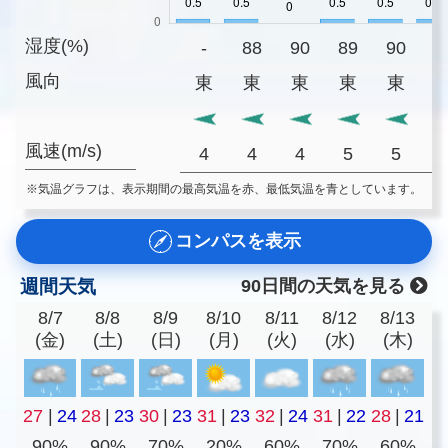
湿度(%)
-
88
90
89
90
9
風向
東
東
東
東
東
風速(m/s)
4
4
4
5
5
※気温グラフは、表示期間の最高気温を赤、最低気温を青としています。
コンパスを表示
週間天気
90日間の天気を見る
8/7
8/8
8/9
8/10
8/11
8/12
8/13
(金)
(土)
(日)
(月)
(火)
(水)
(木)
27
|
24
28
|
23
30
|
23
31
|
23
32
|
24
31
|
22
28
|
21
90%
90%
70%
20%
60%
70%
60%