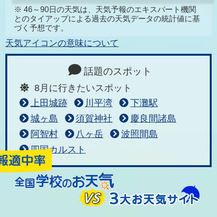
※ 46～90日の天気は、天気予報のエキスパート機関
とのタイアップによる過去の天気データの統計値に基
づく予想です。
天気アイコンの意味について
話題のスポット
8月に行きたいスポット
上田城跡
川平湾
下灘駅
城ヶ島
須賀神社
慶良間諸島
阿智村
八ヶ岳
波照間島
四国カルスト