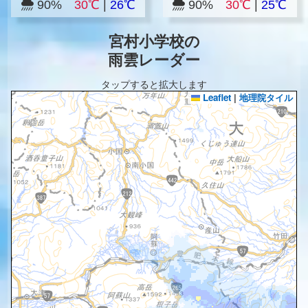
90%
30℃
|
26℃
90%
30℃
|
25℃
宮村小学校の
雨雲レーダー
タップすると拡大します
Leaflet
|
地理院タイル