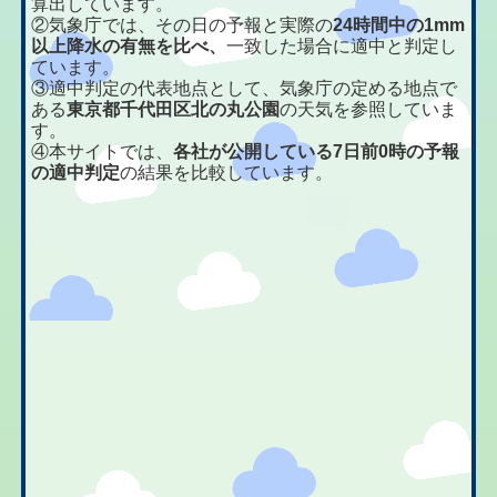
算出しています。
②気象庁では、その日の予報と実際の
24時間中の1mm
以上降水の有無を比べ、
一致した場合に適中と判定し
ています。
③適中判定の代表地点として、気象庁の定める地点で
ある
東京都千代田区北の丸公園
の天気を参照していま
す。
④本サイトでは、
各社が公開している7日前0時の予報
の適中判定
の結果を比較しています。