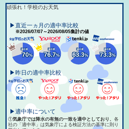
頑張れ！学校のお天気
▶直近一ヵ月の適中率比較
※2026/07/07～2026/08/05集計の値
適中率
適中率
適中率
適中率
70
76.7
63.3
73.3
%
%
%
%
▶昨日の適中率比較
▶適中率について
①
気象庁では降水の有無の一致を適中としており、
各
社の「適中率」は気象庁による検証方法の基準に則り