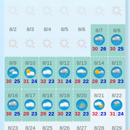
3
8/2
8/3
8/4
8/5
8/6
8/7
8/8
30
|
26
30
|
25
3
8/9
8/10
8/11
8/12
8/13
8/14
8/15
30
|
25
31
|
24
32
|
23
31
|
24
28
|
22
28
|
23
29
|
23
2
8/16
8/17
8/18
8/19
8/20
8/21
8/22
30
|
25
28
|
23
29
|
22
30
|
22
32
|
23
32
|
23
31
|
24
2
8/23
8/24
8/25
8/26
8/27
8/28
8/29