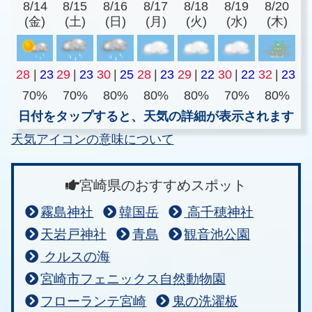
8/14
8/15
8/16
8/17
8/18
8/19
8/20
(金)
(土)
(日)
(月)
(火)
(水)
(木)
28
|
23
29
|
23
30
|
25
28
|
23
29
|
22
30
|
22
32
|
23
70%
70%
80%
80%
80%
70%
80%
日付をタップすると、天気の詳細が表示されます
天気アイコンの意味について
宮崎県のおすすめスポット
霧島神社
韓国岳
高千穂神社
天岩戸神社
青島
観音池公園
クルスの海
宮崎市フェニックス自然動物園
フローランテ宮崎
鬼の洗濯板