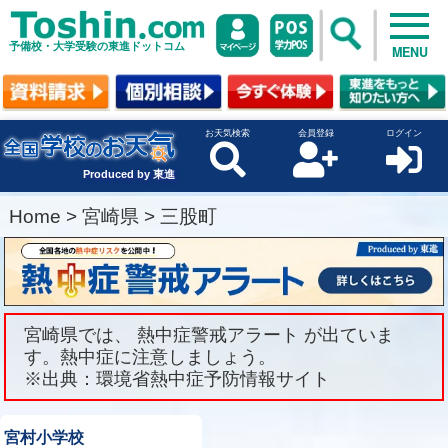
予備校・大学受験の東進ドットコム
MENU
お天気検索
会員登録
ログイン
Produced by 東進
Home
>
宮崎県
>
三股町
宮崎県では、 熱中症警戒アラート が出ていま
す。熱中症に注意しましょう。
※出典：環境省熱中症予防情報サイト
宮村小学校