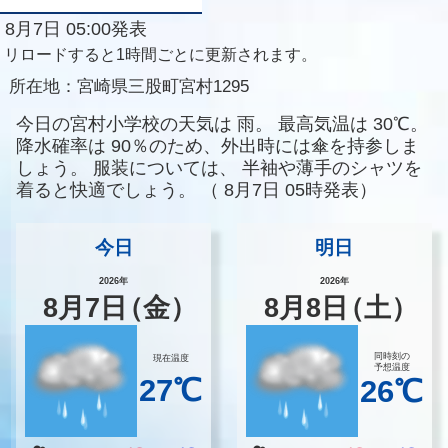
8月7日 05:00発表
リロードすると1時間ごとに更新されます。
所在地：
宮崎県三股町宮村1295
今日の宮村小学校の天気は
雨。
最高気温は
30℃。
降水確率は
90％のため、外出時には傘を持参しま
しょう。
服装については、
半袖や薄手のシャツを
着ると快適でしょう。
（
8月7日 05時発表）
今日
明日
2026年
2026年
8
月
7
日
（金）
8
月
8
日
（土）
同時刻の
現在温度
予想温度
27℃
26℃