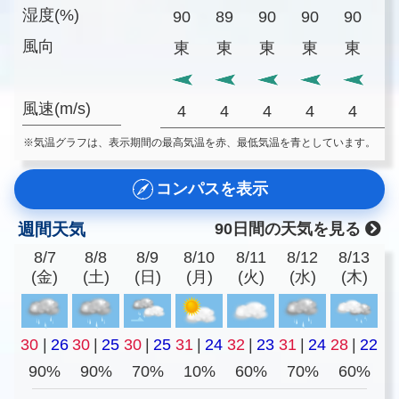
湿度(%)
90
89
90
90
90
9
風向
東
東
東
東
東
風速(m/s)
4
4
4
4
4
※気温グラフは、表示期間の最高気温を赤、最低気温を青としています。
コンパスを表示
週間天気
90日間の天気を見る
8/7
8/8
8/9
8/10
8/11
8/12
8/13
(金)
(土)
(日)
(月)
(火)
(水)
(木)
30
|
26
30
|
25
30
|
25
31
|
24
32
|
23
31
|
24
28
|
22
90%
90%
70%
10%
60%
70%
60%