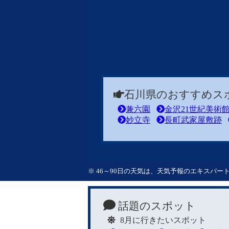
石川県のおすすめス
兼六園
金沢21世紀美術
妙立寺
長町武家屋敷跡
※ 46～90日の天気は、天気予報のエキスパ
話題のスポット
8月に行きたいスポット