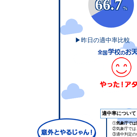
66.7
%
▶昨日の適中率比較
適中率について
①
気象庁では
②気象庁では
③適中判定の