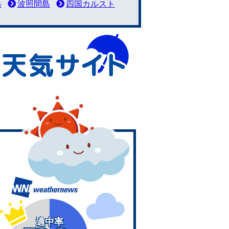
岳
波照間島
四国カルスト
適中率