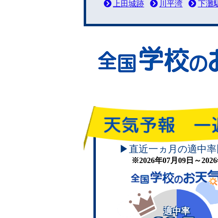
上田城跡
川平湾
下灘
▶直近一ヵ月の適中率
※2026年07月09日～20
適中率