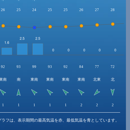
26
25
24
25
25
26
27
28
2
92
93
99
93
92
84
77
72
6
東南
南
東南
東南
東南
東南
北東
北
1
1
1
1
1
2
2
2
3
グラフは、表示期間の最高気温を赤、最低気温を青としています。