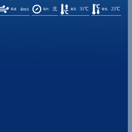
北
31℃
23℃
4m/s
風速
風向
最高
最低