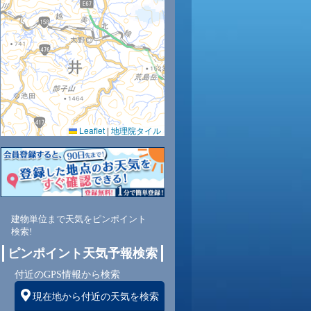
9
30
30
31
30
29
29
29
28
Leaflet
|
地理院タイル
8
66
66
61
66
67
69
71
74
北
北西
北西
北西
北
北
北
北
北
建物単位まで天気をピンポイント
検索!
4
5
5
5
5
5
4
4
ピンポイント天気予報検索
付近のGPS情報から検索
現在地から付近の天気を検索