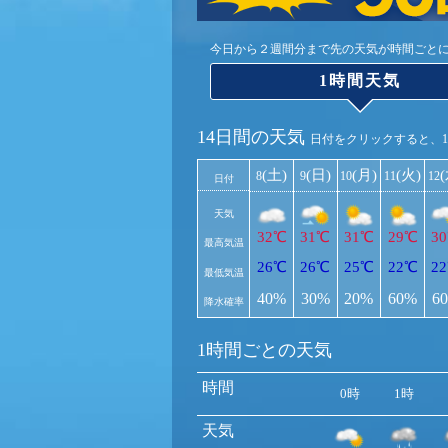
今日から２週間分まで先の天気が時間ごと
1時間天気
14日間の天気
日付をクリックすると、
(土)
(日)
(月)
(火)
8
9
10
11
12
日付
天気
32℃
31℃
31℃
29℃
3
最高気温
26℃
26℃
25℃
22℃
2
最低気温
40%
30%
20%
60%
6
降水確率
1時間ごとの天気
時間
0時
1時
天気