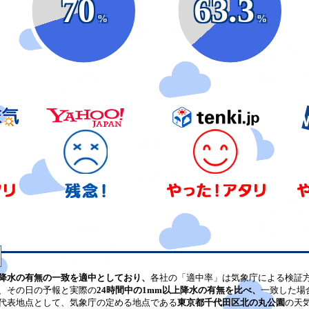
70
63.3
%
%
降水の有無の一致を適中としており、
各社の「適中率」は気象庁による検証
、その日の予報と実際の
24時間中の1mm以上降水の有無を比べ、
一致した場
代表地点として、気象庁の定める地点である
東京都千代田区北の丸公園
の天