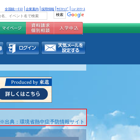
全国統一ﾃｽﾄ
企業案内
採用情報
ｻｲﾄﾏｯﾌﾟ
ﾆｭｰｽﾘﾘｰｽ
※出典：環境省熱中症予防情報サイト