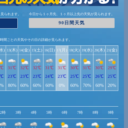
に見られます。
今日から１ヶ月先、１ヶ月以上先の天気が見られます。
90日間天気
1時間ごとの天気やその日の詳細が見られます。
(水)
(木)
(金)
(土)
(日)
(月)
(火)
(水)
(木)
(金)
13
14
15
16
17
18
19
20
21
0℃
31℃
32℃
32℃
31℃
31℃
30℃
31℃
30℃
29℃
2℃
23℃
23℃
23℃
24℃
23℃
25℃
25℃
26℃
25℃
0%
80%
60%
60%
60%
0%
60%
70%
60%
20%
2時
3時
4時
5時
6時
7時
8時
9時
10