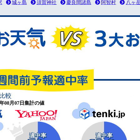
駅
城ヶ島
須賀神社
慶良間諸島
阿智村
八ヶ
比較
26年08月07日集計の値
適中率
適中率