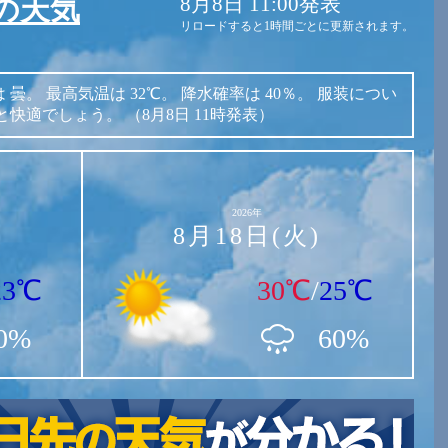
8月8日 11:00発表
の天気
リロードすると1時間ごとに更新されます。
は
曇。
最高気温は
32℃。
降水確率は
40％。
服装につい
と快適でしょう。
（8月8日 11時発表）
2026年
8月18日(火)
23℃
30℃
/
25℃
0%
60%