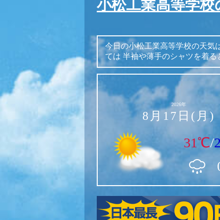
小松工業高等学校
今日の小松工業高等学校の天気
ては
半袖や薄手のシャツを着る
2026年
8月17日(月)
31℃
/