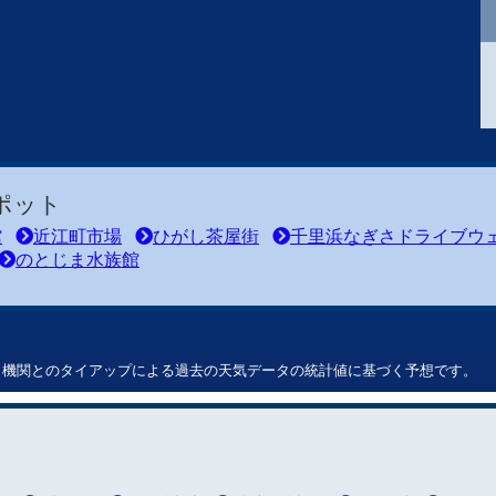
ポット
館
近江町市場
ひがし茶屋街
千里浜なぎさドライブウ
のとじま水族館
ート機関とのタイアップによる過去の天気データの統計値に基づく予想です。