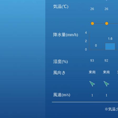
気温(℃)
26
26
降水量(mm/h)
93
92
湿度(%)
東南
東南
風向き
風速(m/s)
1
1
※気温