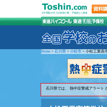
大学受験(大学入試)対策の塾・予備校なら東進
Home
>
石川県
>
小松市
>
小松工業高
石川県では、 熱中症警戒アラート