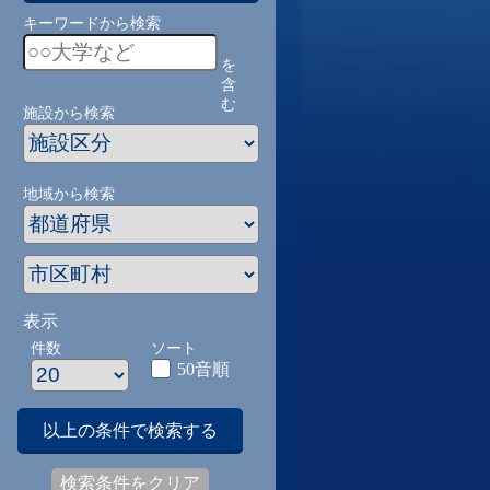
キーワードから検索
を
含
む
施設から検索
地域から検索
表示
件数
ソート
50音順
以上の条件で検索する
検索条件をクリア