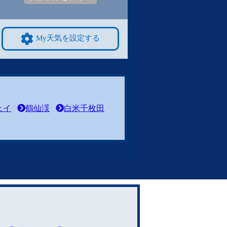
My天気を設定する
ェイ
鶴仙渓
白米千枚田