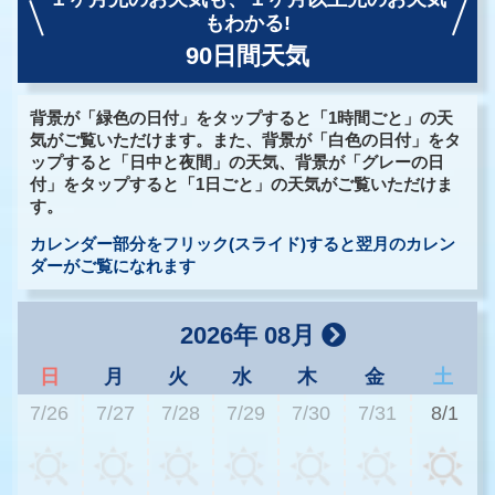
もわかる!
90日間天気
背景が「緑色の日付」をタップすると「1時間ごと」の天
気がご覧いただけます。また、背景が「白色の日付」をタ
ップすると「日中と夜間」の天気、背景が「グレーの日
付」をタップすると「1日ごと」の天気がご覧いただけま
す。
カレンダー部分をフリック(スライド)すると翌月のカレン
ダーがご覧になれます
2026年 08月
日
月
火
水
木
金
土
7/26
7/27
7/28
7/29
7/30
7/31
8/1
2