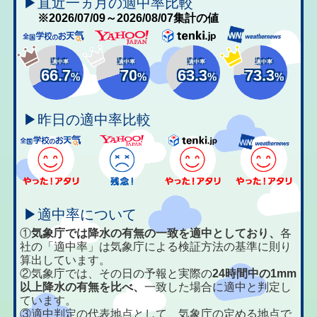
▶直近一ヵ月の適中率比較
※2026/07/09～2026/08/07集計の値
適中率
適中率
適中率
適中率
66.7
70
63.3
73.3
%
%
%
%
▶昨日の適中率比較
▶適中率について
①
気象庁では降水の有無の一致を適中としており、
各
社の「適中率」は気象庁による検証方法の基準に則り
算出しています。
②気象庁では、その日の予報と実際の
24時間中の1mm
以上降水の有無を比べ、
一致した場合に適中と判定し
ています。
③適中判定の代表地点として、気象庁の定める地点で