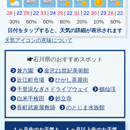
28
|
22
29
|
22
33
|
24
29
|
22
31
|
22
30
|
23
28
|
22
30%
60%
60%
80%
20%
10%
60%
日付をタップすると、天気の詳細が表示されます
天気アイコンの意味について
石川県のおすすめスポット
兼六園
金沢21世紀美術館
近江町市場
ひがし茶屋街
千里浜なぎさドライブウェイ
鶴仙渓
白米千枚田
妙立寺
長町武家屋敷跡
のとじま水族館
１ヶ月先のお天気も、
１ヶ月以上先のお天気