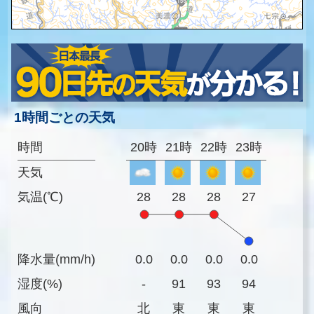
1時間ごとの天気
時間
20時
21時
22時
23時
天気
気温(℃)
28
28
28
27
降水量(mm/h)
0.0
0.0
0.0
0.0
湿度(%)
-
91
93
94
風向
北
東
東
東