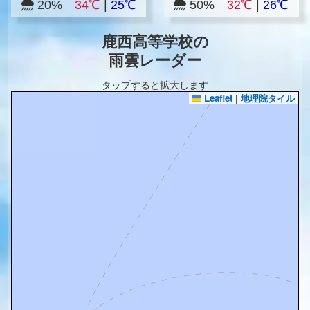
20%
34℃
|
25℃
50%
32℃
|
26℃
鹿西高等学校の
雨雲レーダー
タップすると拡大します
Leaflet
|
地理院タイル