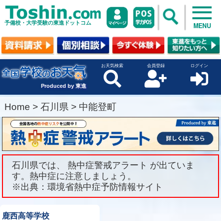
予備校・大学受験の東進ドットコム
MENU
お天気検索
会員登録
ログイン
Produced by 東進
Home
>
石川県
>
中能登町
石川県では、 熱中症警戒アラート が出ていま
す。熱中症に注意しましょう。
※出典：環境省熱中症予防情報サイト
鹿西高等学校