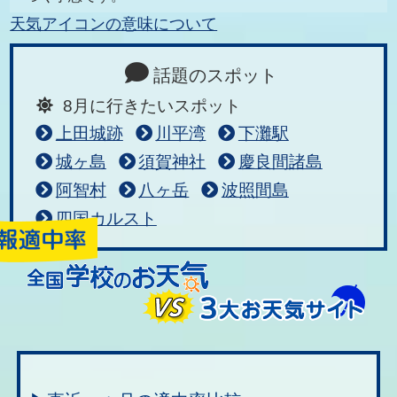
天気アイコンの意味について
話題のスポット
8月に行きたいスポット
上田城跡
川平湾
下灘駅
城ヶ島
須賀神社
慶良間諸島
阿智村
八ヶ岳
波照間島
四国カルスト