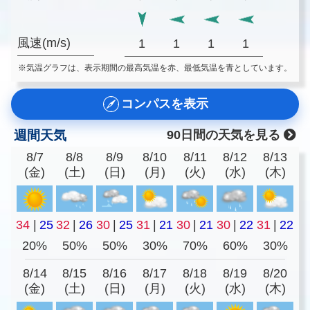
風速(m/s)
1
1
1
1
※気温グラフは、表示期間の最高気温を赤、最低気温を青としています。
コンパスを表示
週間天気
90日間の天気を見る
8/7
8/8
8/9
8/10
8/11
8/12
8/13
(金)
(土)
(日)
(月)
(火)
(水)
(木)
34
|
25
32
|
26
30
|
25
31
|
21
30
|
21
30
|
22
31
|
22
20%
50%
50%
30%
70%
60%
30%
8/14
8/15
8/16
8/17
8/18
8/19
8/20
(金)
(土)
(日)
(月)
(火)
(水)
(木)