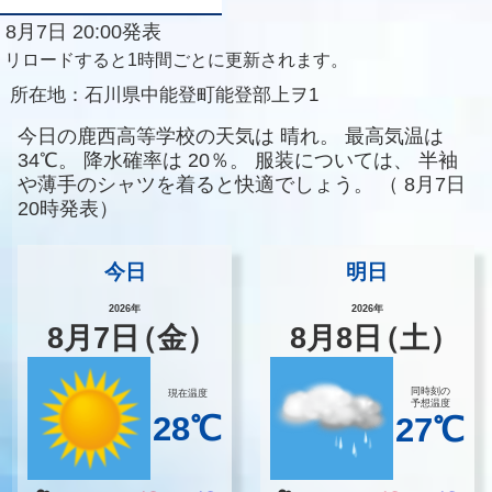
8月7日 20:00発表
リロードすると1時間ごとに更新されます。
所在地：
石川県中能登町能登部上ヲ1
今日の鹿西高等学校の天気は
晴れ。
最高気温は
34℃。
降水確率は
20％。
服装については、
半袖
や薄手のシャツを着ると快適でしょう。
（
8月7日
20時発表）
今日
明日
2026年
2026年
8
月
7
日
（金）
8
月
8
日
（土）
同時刻の
現在温度
予想温度
28℃
27℃