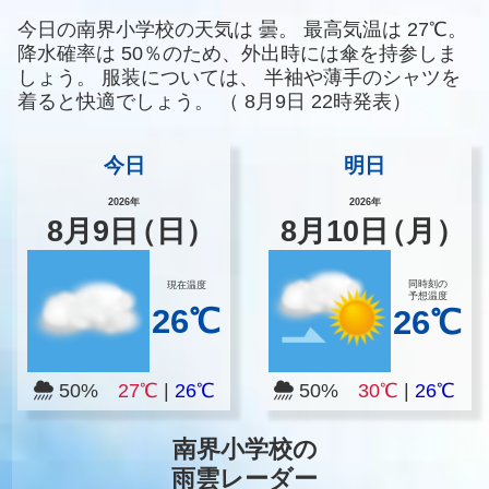
今日の南界小学校の天気は
曇。
最高気温は
27℃。
降水確率は
50％のため、外出時には傘を持参しま
しょう。
服装については、
半袖や薄手のシャツを
着ると快適でしょう。
（
8月9日 22時発表）
今日
明日
2026年
2026年
8
月
9
日
（日）
8
月
10
日
（月）
同時刻の
現在温度
予想温度
26℃
26℃
50%
27℃
|
26℃
50%
30℃
|
26℃
南界小学校の
雨雲レーダー