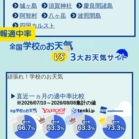
城ヶ島
須賀神社
慶良間諸島
阿智村
八ヶ岳
波照間島
四国カルスト
頑張れ！学校のお天気
▶直近一ヵ月の適中率比較
※2026/07/10～2026/08/08集計の値
適中率
適中率
適中率
適中率
66.7
63.3
63.3
73.3
%
%
%
%