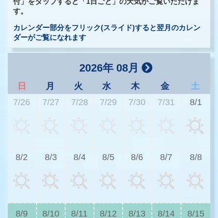
付」をタップすると「1日ごと」の天気がご覧いただけま
す。
カレンダー部分をフリック(スライド)すると翌月のカレン
ダーがご覧になれます
2026年 08月
日
月
火
水
木
金
土
7/26
7/27
7/28
7/29
7/30
7/31
8/1
3
8/2
8/3
8/4
8/5
8/6
8/7
8/8
2
8/9
8/10
8/11
8/12
8/13
8/14
8/15