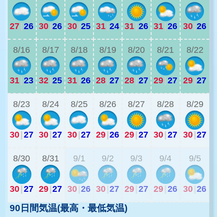
27
|
26
30
|
26
30
|
25
31
|
24
31
|
26
31
|
26
30
|
26
2
8/16
8/17
8/18
8/19
8/20
8/21
8/22
31
|
23
32
|
25
31
|
26
28
|
27
28
|
27
29
|
27
29
|
27
2
8/23
8/24
8/25
8/26
8/27
8/28
8/29
30
|
27
30
|
27
30
|
27
29
|
26
29
|
27
30
|
27
30
|
27
2
8/30
8/31
9/1
9/2
9/3
9/4
9/5
30
|
27
29
|
27
30
|
26
30
|
27
29
|
27
29
|
26
30
|
26
90日間気温(最高・最低気温)