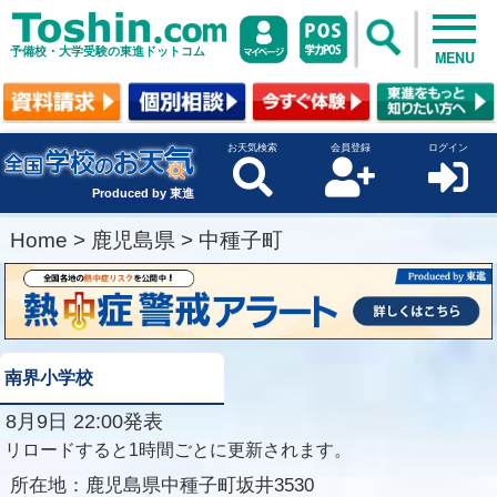
予備校・大学受験の東進ドットコム
MENU
お天気検索
会員登録
ログイン
Produced by 東進
Home
>
鹿児島県
>
中種子町
南界小学校
8月9日 22:00発表
リロードすると1時間ごとに更新されます。
所在地：
鹿児島県中種子町坂井3530