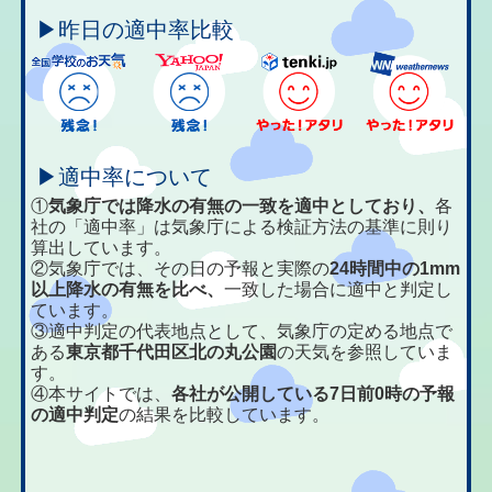
▶昨日の適中率比較
▶適中率について
①
気象庁では降水の有無の一致を適中としており、
各
社の「適中率」は気象庁による検証方法の基準に則り
算出しています。
②気象庁では、その日の予報と実際の
24時間中の1mm
以上降水の有無を比べ、
一致した場合に適中と判定し
ています。
③適中判定の代表地点として、気象庁の定める地点で
ある
東京都千代田区北の丸公園
の天気を参照していま
す。
④本サイトでは、
各社が公開している7日前0時の予報
の適中判定
の結果を比較しています。