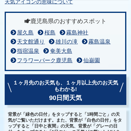
天気アイコンの意味について
鹿児島県のおすすめスポット
屋久島
桜島
霧島神社
天文館通り
雄川の滝
霧島温泉
指宿温泉
奄美大島
フラワーパーク鹿児島
仙巌園
１ヶ月先のお天気も、
１ヶ月以上先のお天気
もわかる!
90日間天気
背景が「緑色の日付」をタップすると「1時間ごと」の天
気がご覧いただけます。また、背景が「白色の日付」をタ
ップすると「日中と夜間」の天気、背景が「グレーの日