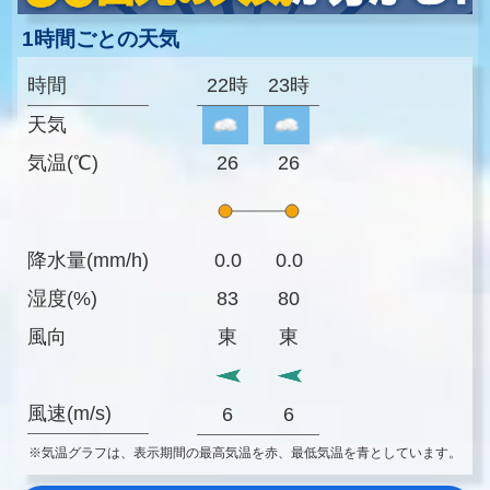
1時間ごとの天気
時間
22時
23時
天気
気温(℃)
26
26
降水量(mm/h)
0.0
0.0
湿度(%)
83
80
風向
東
東
風速(m/s)
6
6
※気温グラフは、表示期間の最高気温を赤、最低気温を青としています。