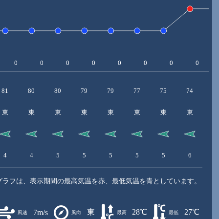
81
80
80
79
79
77
75
74
7
東
東
東
東
東
東
東
東
4
4
5
5
5
5
5
6
6
グラフは、表示期間の最高気温を赤、最低気温を青としています。
東
28℃
27℃
7m/s
風速
風向
最高
最低