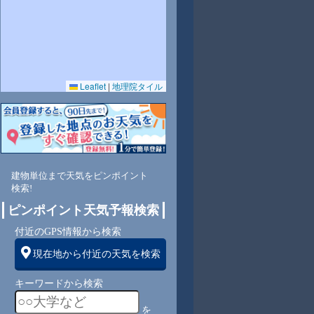
Leaflet
|
地理院タイル
4
74
74
75
76
77
79
81
82
東
東
東
東
東
北東
東
東
東
建物単位まで天気をピンポイント
検索!
ピンポイント天気予報検索
6
7
6
6
6
6
6
6
付近のGPS情報から検索
現在地から付近の天気を検索
キーワードから検索
を