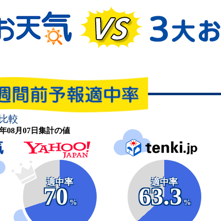
比較
26年08月07日集計の値
適中率
適中率
70
63.3
%
%