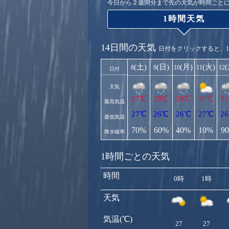
今日から２週間分まで先の天気が時間ごと
1時間天気
14日間の天気
日付をクリックすると、
(土)
(日)
(月)
(火)
8
9
10
11
12
日付
天気
27℃
29℃
29℃
30℃
3
最高気温
27℃
26℃
26℃
27℃
2
最低気温
70%
60%
40%
10%
9
降水確率
1時間ごとの天気
時間
0時
1時
天気
気温(℃)
27
27