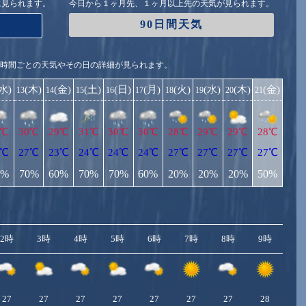
に見られます。
今日から１ヶ月先、１ヶ月以上先の天気が見られます。
90日間天気
1時間ごとの天気やその日の詳細が見られます。
(水)
(木)
(金)
(土)
(日)
(月)
(火)
(水)
(木)
(金)
13
14
15
16
17
18
19
20
21
2℃
30℃
29℃
31℃
30℃
30℃
28℃
29℃
29℃
28℃
6℃
27℃
23℃
24℃
24℃
24℃
27℃
27℃
27℃
27℃
0%
70%
60%
70%
70%
60%
20%
20%
20%
50%
2時
3時
4時
5時
6時
7時
8時
9時
10
27
27
27
27
27
27
27
28
2