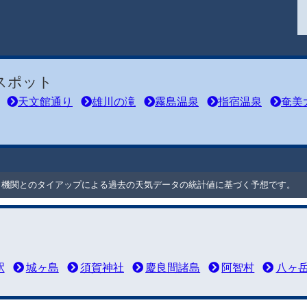
スポット
天文館通り
雄川の滝
霧島温泉
指宿温泉
奄美
ート機関とのタイアップによる過去の天気データの統計値に基づく予想です。
駅
城ヶ島
須賀神社
慶良間諸島
阿智村
八ヶ