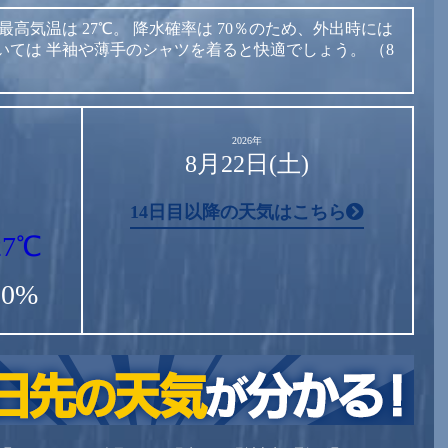
最高気温は
27℃。
降水確率は
70％のため、外出時には
いては
半袖や薄手のシャツを着ると快適でしょう。
（8
2026年
8月22日(土)
14日目以降の天気はこちら
27℃
50%