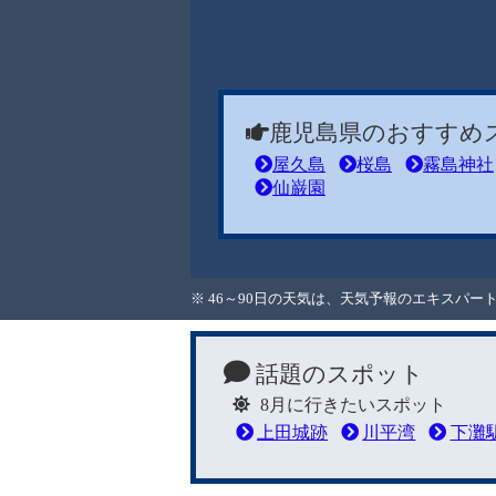
鹿児島県のおすすめ
屋久島
桜島
霧島神社
仙巌園
※ 46～90日の天気は、天気予報のエキスパ
話題のスポット
8月に行きたいスポット
上田城跡
川平湾
下灘