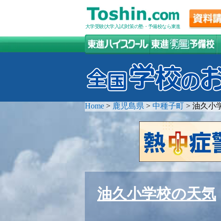
大学受験(大学入試)対策の塾・予備校なら東進
Home
>
鹿児島県
>
中種子町
>
油久小
油久小学校の天気