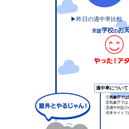
▶昨日の適中率比較
適中率について
①
気象庁では
②気象庁では
③適中判定の
④本サイトで