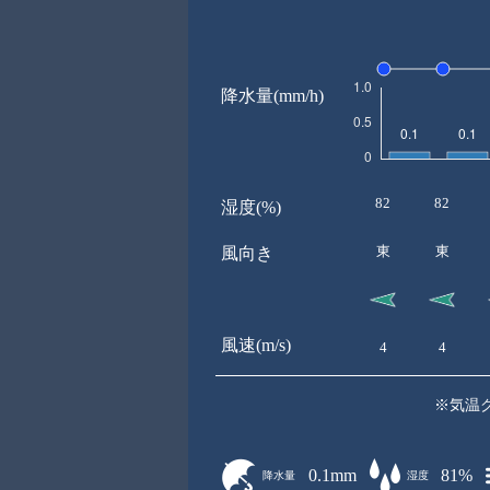
降水量(mm/h)
82
82
湿度(%)
東
東
風向き
風速(m/s)
4
4
※気温
0.1mm
81%
降水量
湿度