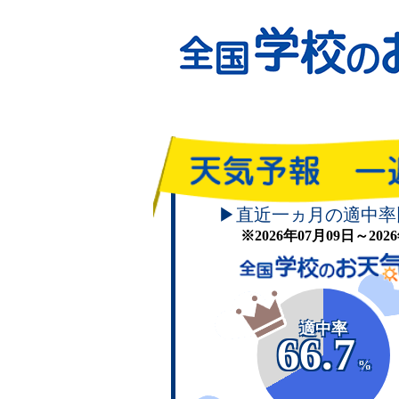
▶直近一ヵ月の適中率
※2026年07月09日～20
適中率
66.7
%