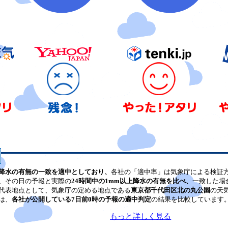
降水の有無の一致を適中としており、
各社の「適中率」は気象庁による検証
、その日の予報と実際の
24時間中の1mm以上降水の有無を比べ、
一致した場
代表地点として、気象庁の定める地点である
東京都千代田区北の丸公園
の天
は、
各社が公開している7日前0時の予報の適中判定
の結果を比較しています
もっと詳しく見る