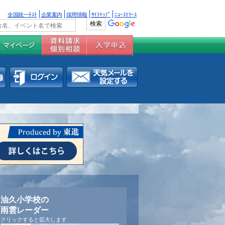
全国統一ﾃｽﾄ
企業案内
採用情報
ｻｲﾄﾏｯﾌﾟ
ﾆｭｰｽﾘﾘｰｽ
油久小学校の
雨雲レーダー
クリックすると拡大します