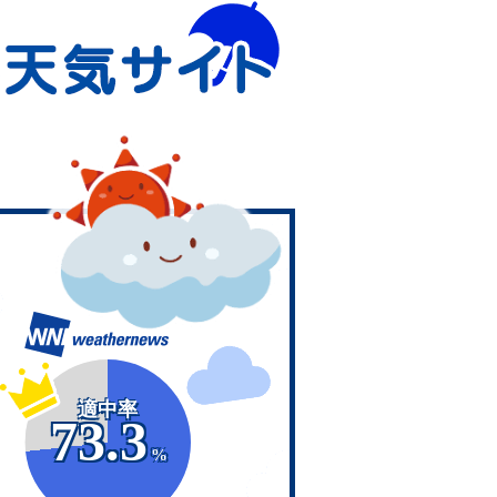
適中率
73.3
%