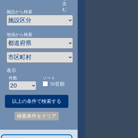
含
む
施設から検索
地域から検索
表示
件数
ソート
50音順
以上の条件で検索する
検索条件をクリア