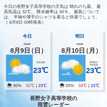
今日の長野女子高等学校の天気は
晴れのち曇。
最
高気温は
32℃。
降水確率は
30％。
服装について
は、
半袖や薄手のシャツを着ると快適でしょう。
（
8月9日 00時発表）
今日
明日
2026年
2026年
8
月
9
日
（日）
8
月
10
日
（月）
同時刻の
現在温度
予想温度
23℃
23℃
30%
32℃
|
23℃
20%
33℃
|
22℃
長野女子高等学校の
雨雲レーダー