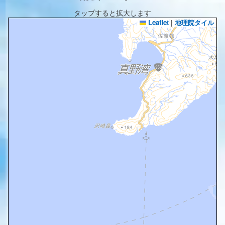
タップすると拡大します
Leaflet
|
地理院タイル