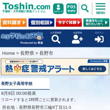
予備校・大学受験の東進ドットコム
MENU
お天気検索
会員登録
ログイン
Produced by 東進
Home
>
長野県
>
長野市
長野女子高等学校
8月9日 00:00発表
リロードすると1時間ごとに更新されます。
所在地：
長野県長野市三輪9丁目11-3