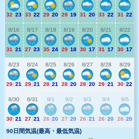
32
|
23
33
|
22
29
|
20
29
|
19
31
|
20
33
|
22
31
|
22
2
8/16
8/17
8/18
8/19
8/20
8/21
8/22
31
|
21
27
|
23
35
|
24
29
|
18
30
|
17
31
|
17
30
|
17
2
8/23
8/24
8/25
8/26
8/27
8/28
8/29
29
|
21
29
|
21
28
|
21
28
|
20
28
|
20
29
|
21
30
|
22
2
8/30
8/31
9/1
9/2
9/3
9/4
9/5
30
|
21
27
|
21
26
|
20
27
|
20
26
|
21
26
|
20
26
|
20
90日間気温(最高・最低気温)