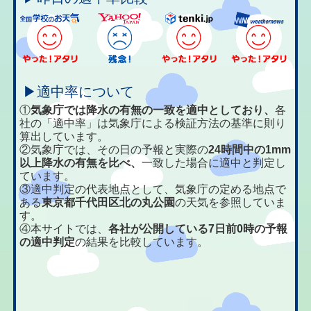
▶適中率について
①
気象庁では降水の有無の一致を適中としており、
各
社の「適中率」は気象庁による検証方法の基準に則り
算出しています。
②気象庁では、その日の予報と実際の
24時間中の1mm
以上降水の有無を比べ、
一致した場合に適中と判定し
ています。
③適中判定の代表地点として、気象庁の定める地点で
ある
東京都千代田区北の丸公園
の天気を参照していま
す。
④本サイトでは、
各社が公開している7日前0時の予報
の適中判定
の結果を比較しています。