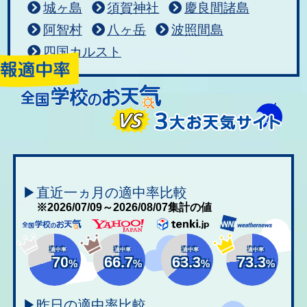
城ヶ島
須賀神社
慶良間諸島
阿智村
八ヶ岳
波照間島
四国カルスト
▶直近一ヵ月の適中率比較
※2026/07/09～2026/08/07集計の値
適中率
適中率
適中率
適中率
70
66.7
63.3
73.3
%
%
%
%
▶昨日の適中率比較