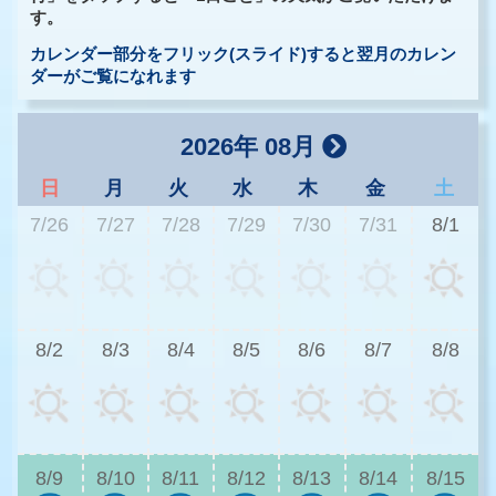
す。
カレンダー部分をフリック(スライド)すると翌月のカレン
ダーがご覧になれます
2026年 08月
日
月
火
水
木
金
土
7/26
7/27
7/28
7/29
7/30
7/31
8/1
3
8/2
8/3
8/4
8/5
8/6
8/7
8/8
2
8/9
8/10
8/11
8/12
8/13
8/14
8/15