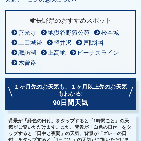
長野県のおすすめスポット
善光寺
地獄谷野猿公苑
松本城
上田城跡
軽井沢
戸隠神社
諏訪湖
上高地
ビーナスライン
木曽路
１ヶ月先のお天気も、
１ヶ月以上先のお天気
もわかる!
90日間天気
背景が「緑色の日付」をタップすると「1時間ごと」の天
気がご覧いただけます。また、背景が「白色の日付」をタ
ップすると「日中と夜間」の天気、背景が「グレーの日
付」をタップすると「1日ごと」の天気がご覧いただけま