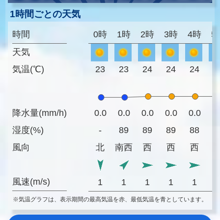
1時間ごとの天気
時間
0時
1時
2時
3時
4時
5
天気
気温(℃)
23
23
24
24
24
2
降水量(mm/h)
0.0
0.0
0.0
0.0
0.0
0
湿度(%)
-
89
89
89
88
8
風向
北
南西
西
西
西
風速(m/s)
1
1
1
1
1
※気温グラフは、表示期間の最高気温を赤、最低気温を青としています。