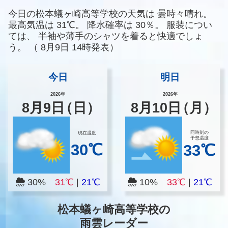
今日の松本蟻ヶ崎高等学校の天気は
曇時々晴れ。
最高気温は
31℃。
降水確率は
30％。
服装につい
ては、
半袖や薄手のシャツを着ると快適でしょ
う。
（
8月9日 14時発表）
今日
明日
2026年
2026年
8
月
9
日
（日）
8
月
10
日
（月）
同時刻の
現在温度
予想温度
30℃
33℃
30%
31℃
|
21℃
10%
33℃
|
21℃
松本蟻ヶ崎高等学校の
雨雲レーダー