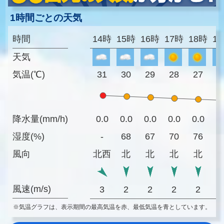
1時間ごとの天気
時間
14時
15時
16時
17時
18時
1
天気
気温(℃)
31
30
29
28
27
2
降水量(mm/h)
0.0
0.0
0.0
0.0
0.0
0
湿度(%)
-
68
67
70
76
8
風向
北西
北
北
北
北
風速(m/s)
3
2
2
2
2
※気温グラフは、表示期間の最高気温を赤、最低気温を青としています。