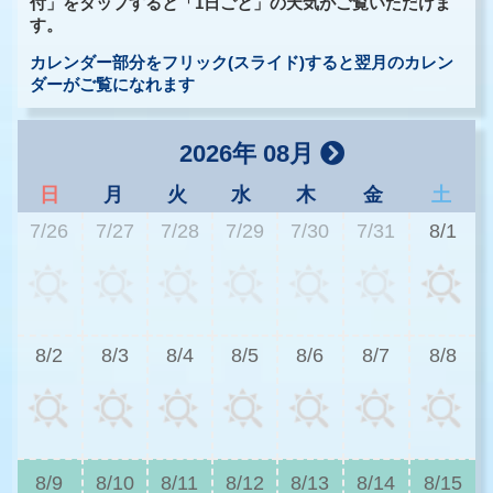
付」をタップすると「1日ごと」の天気がご覧いただけま
す。
カレンダー部分をフリック(スライド)すると翌月のカレン
ダーがご覧になれます
2026年 08月
日
月
火
水
木
金
土
7/26
7/27
7/28
7/29
7/30
7/31
8/1
2
8/2
8/3
8/4
8/5
8/6
8/7
8/8
2
8/9
8/10
8/11
8/12
8/13
8/14
8/15