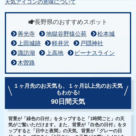
天気アイコンの意味について
長野県のおすすめスポット
善光寺
地獄谷野猿公苑
松本城
上田城跡
軽井沢
戸隠神社
諏訪湖
上高地
ビーナスライン
木曽路
１ヶ月先のお天気も、
１ヶ月以上先のお天気
もわかる!
90日間天気
背景が「緑色の日付」をタップすると「1時間ごと」の天
気がご覧いただけます。また、背景が「白色の日付」をタ
ップすると「日中と夜間」の天気、背景が「グレーの日