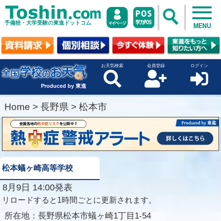
予備校・大学受験の東進ドットコム
MENU
お天気検索
会員登録
ログイン
Produced by 東進
Home
>
長野県
>
松本市
松本蟻ヶ崎高等学校
8月9日 14:00発表
リロードすると1時間ごとに更新されます。
所在地：
長野県松本市蟻ヶ崎1丁目1-54