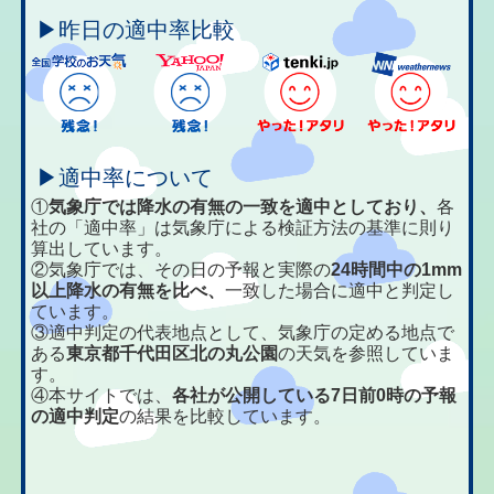
▶昨日の適中率比較
▶適中率について
①
気象庁では降水の有無の一致を適中としており、
各
社の「適中率」は気象庁による検証方法の基準に則り
算出しています。
②気象庁では、その日の予報と実際の
24時間中の1mm
以上降水の有無を比べ、
一致した場合に適中と判定し
ています。
③適中判定の代表地点として、気象庁の定める地点で
ある
東京都千代田区北の丸公園
の天気を参照していま
す。
④本サイトでは、
各社が公開している7日前0時の予報
の適中判定
の結果を比較しています。