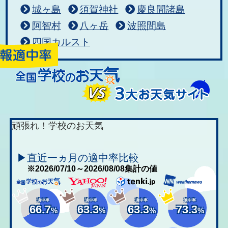
城ヶ島
須賀神社
慶良間諸島
阿智村
八ヶ岳
波照間島
四国カルスト
頑張れ！学校のお天気
▶直近一ヵ月の適中率比較
※2026/07/10～2026/08/08集計の値
適中率
適中率
適中率
適中率
66.7
63.3
63.3
73.3
%
%
%
%