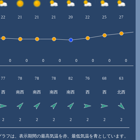
22
21
21
21
20
22
25
27
2
77
78
78
78
82
76
68
63
5
西
南西
南西
南西
南西
西
西
北西
2
2
2
2
2
2
2
2
3
グラフは、表示期間の最高気温を赤、最低気温を青としています。