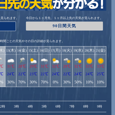
に見られます。
今日から１ヶ月先、１ヶ月以上先の天気が見られます。
90日間天気
1時間ごとの天気やその日の詳細が見られます。
(水)
(木)
(金)
(土)
(日)
(月)
(火)
(水)
(木)
(金)
13
14
15
16
17
18
19
20
21
3℃
31℃
28℃
29℃
31℃
32℃
29℃
32℃
33℃
33℃
2℃
24℃
22℃
23℃
22℃
24℃
22℃
24℃
24℃
25℃
0%
30%
70%
30%
70%
0%
30%
50%
10%
10%
2時
3時
4時
5時
6時
7時
8時
9時
10