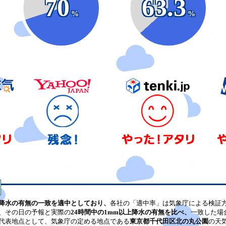
70
63.3
%
%
降水の有無の一致を適中としており、
各社の「適中率」は気象庁による検証
、その日の予報と実際の
24時間中の1mm以上降水の有無を比べ、
一致した場
代表地点として、気象庁の定める地点である
東京都千代田区北の丸公園
の天