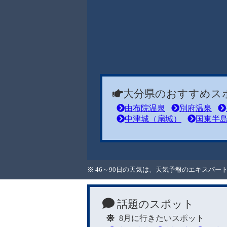
大分県のおすすめス
由布院温泉
別府温泉
中津城（扇城）
国東半
※ 46～90日の天気は、天気予報のエキスパ
話題のスポット
8月に行きたいスポット