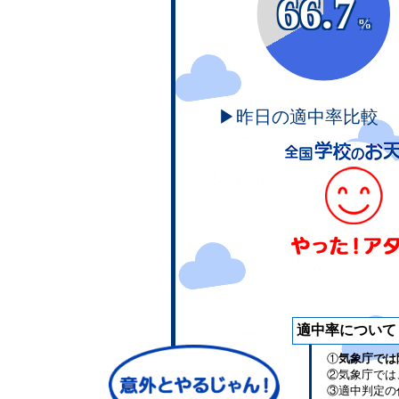
66.7
%
▶昨日の適中率比較
適中率について
①
気象庁では
②気象庁では
③適中判定の