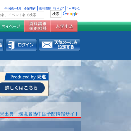
全国統一ﾃｽﾄ
企業案内
採用情報
ｻｲﾄﾏｯﾌﾟ
ﾆｭｰｽﾘﾘｰｽ
※出典：環境省熱中症予防情報サイト