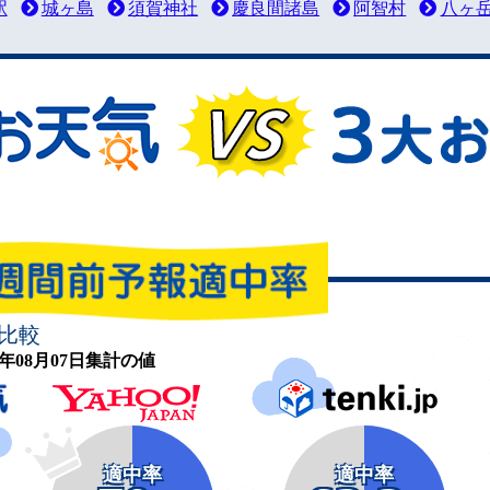
駅
城ヶ島
須賀神社
慶良間諸島
阿智村
八ヶ
比較
26年08月07日集計の値
適中率
適中率