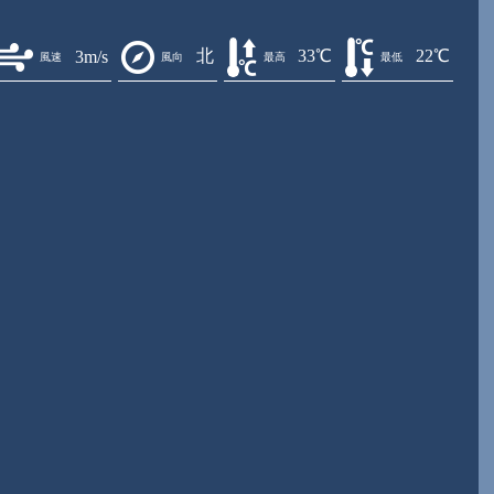
北
33℃
22℃
3m/s
風速
風向
最高
最低