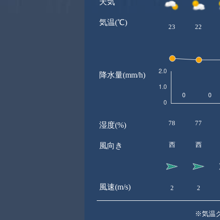
天気
気温(℃)
23
22
降水量(mm/h)
78
77
湿度(%)
西
西
風向き
風速(m/s)
2
2
※気温