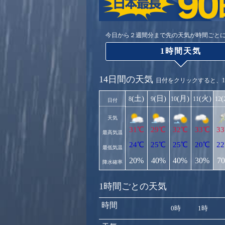
今日から２週間分まで先の天気が時間ごと
1時間天気
14日間の天気
日付をクリックすると、
(土)
(日)
(月)
(火)
8
9
10
11
12
日付
天気
31℃
29℃
32℃
33℃
3
最高気温
24℃
25℃
25℃
20℃
2
最低気温
20%
40%
40%
30%
7
降水確率
1時間ごとの天気
時間
0時
1時