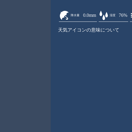
0.0mm
76%
降水量
湿度
天気アイコンの意味について