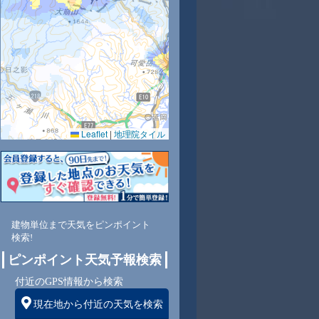
9
31
32
33
32
32
32
31
30
Leaflet
|
地理院タイル
9
55
50
47
53
52
53
54
59
北
北
北
北
北
北
北
北東
東
建物単位まで天気をピンポイント
検索!
ピンポイント天気予報検索
3
3
3
3
3
3
3
3
付近のGPS情報から検索
現在地から付近の天気を検索