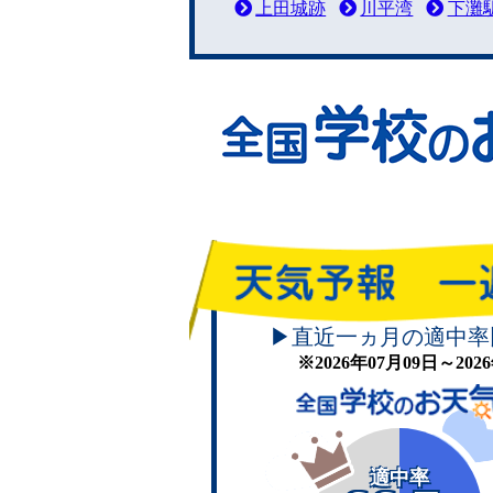
上田城跡
川平湾
下灘
▶直近一ヵ月の適中率
※2026年07月09日～20
適中率