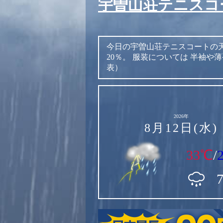
宇曽山荘テニスコ
今日の宇曽山荘テニスコートの
20％。
服装については
半袖や薄
表）
2026年
8月12日(水)
33℃
/