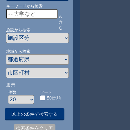
キーワードから検索
を
含
む
施設から検索
地域から検索
表示
件数
ソート
50音順
以上の条件で検索する
検索条件をクリア