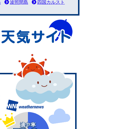
岳
波照間島
四国カルスト
適中率