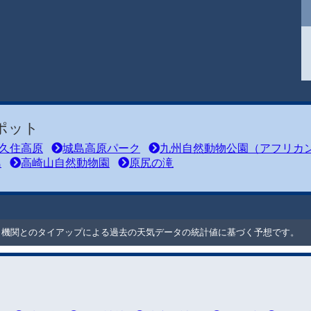
ポット
久住高原
城島高原パーク
九州自然動物公園（アフリカ
島
高崎山自然動物園
原尻の滝
ート機関とのタイアップによる過去の天気データの統計値に基づく予想です。