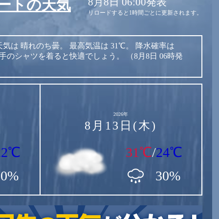
8月8日 06:00発表
ートの天気
リロードすると1時間ごとに更新されます。
天気は
晴れのち曇。
最高気温は
31℃。
降水確率は
手のシャツを着ると快適でしょう。
（8月8日 06時発
2026年
8月13日(木)
22℃
31℃
/
24℃
70%
30%