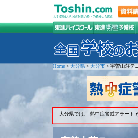
大学受験(大学入試)対策の塾・予備校なら東進
Home
>
大分県
>
大分市
>
宇曽山荘テ
大分県では、 熱中症警戒アラート