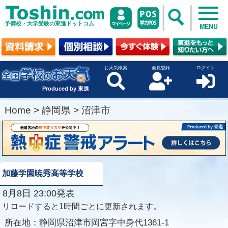
予備校・大学受験の東進ドットコム
MENU
お天気検索
会員登録
ログイン
Produced by 東進
Home
>
静岡県
>
沼津市
加藤学園暁秀高等学校
8月8日 23:00発表
リロードすると1時間ごとに更新されます。
所在地：
静岡県沼津市岡宮字中身代1361-1