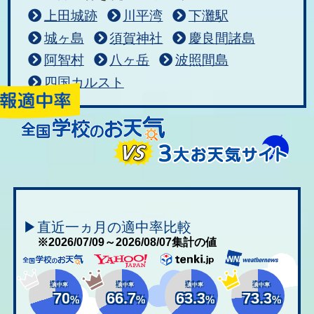
上田城跡
川平湾
下灘駅
城ヶ島
須賀神社
慶良間諸島
阿智村
八ヶ岳
波照間島
四国カルスト
▶直近一ヵ月の適中率比較
※2026/07/09～2026/08/07集計の値
適中率
適中率
適中率
適中率
70
66.7
63.3
73.3
%
%
%
%