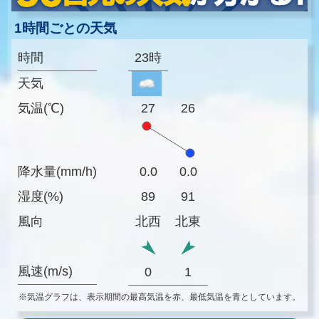
1時間ごとの天気
時間
23時
天気
気温(℃)
27
26
降水量(mm/h)
0.0
0.0
湿度(%)
89
91
風向
北西
北東
風速(m/s)
0
1
※気温グラフは、表示期間の最高気温を赤、最低気温を青としています。