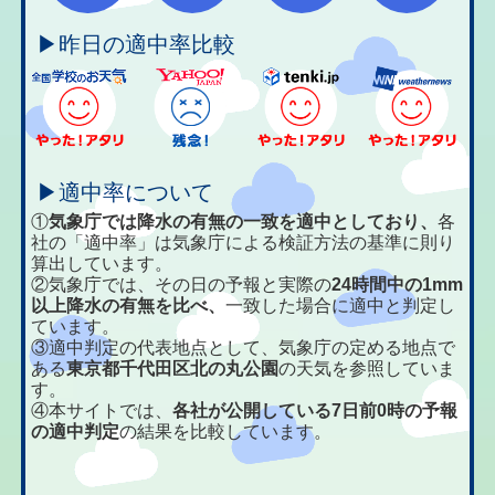
▶昨日の適中率比較
▶適中率について
①
気象庁では降水の有無の一致を適中としており、
各
社の「適中率」は気象庁による検証方法の基準に則り
算出しています。
②気象庁では、その日の予報と実際の
24時間中の1mm
以上降水の有無を比べ、
一致した場合に適中と判定し
ています。
③適中判定の代表地点として、気象庁の定める地点で
ある
東京都千代田区北の丸公園
の天気を参照していま
す。
④本サイトでは、
各社が公開している7日前0時の予報
の適中判定
の結果を比較しています。