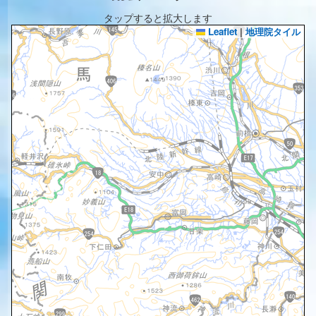
タップすると拡大します
Leaflet
|
地理院タイル