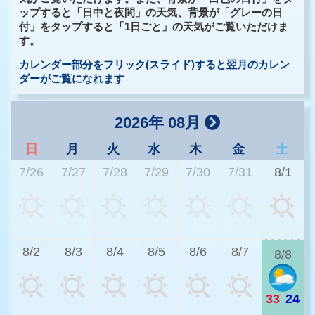
ップすると「日中と夜間」の天気、背景が「グレーの日
付」をタップすると「1日ごと」の天気がご覧いただけま
す。
カレンダー部分をフリック(スライド)すると翌月のカレン
ダーがご覧になれます
2026年 08月
日
月
火
水
木
金
土
7/26
7/27
7/28
7/29
7/30
7/31
8/1
3
8/2
8/3
8/4
8/5
8/6
8/7
8/8
33
|
24
2