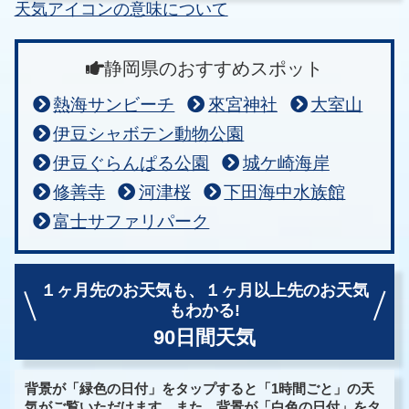
天気アイコンの意味について
静岡県のおすすめスポット
熱海サンビーチ
來宮神社
大室山
伊豆シャボテン動物公園
伊豆ぐらんぱる公園
城ケ崎海岸
修善寺
河津桜
下田海中水族館
富士サファリパーク
１ヶ月先のお天気も、
１ヶ月以上先のお天気
もわかる!
90日間天気
背景が「緑色の日付」をタップすると「1時間ごと」の天
気がご覧いただけます。また、背景が「白色の日付」をタ