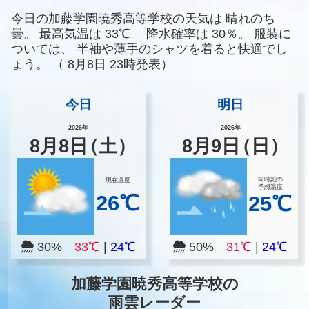
今日の加藤学園暁秀高等学校の天気は
晴れのち
曇。
最高気温は
33℃。
降水確率は
30％。
服装に
ついては、
半袖や薄手のシャツを着ると快適でし
ょう。
（
8月8日 23時発表）
今日
明日
2026年
2026年
8
月
8
日
（土）
8
月
9
日
（日）
同時刻の
現在温度
予想温度
26℃
25℃
30%
33℃
|
24℃
50%
31℃
|
24℃
加藤学園暁秀高等学校の
雨雲レーダー