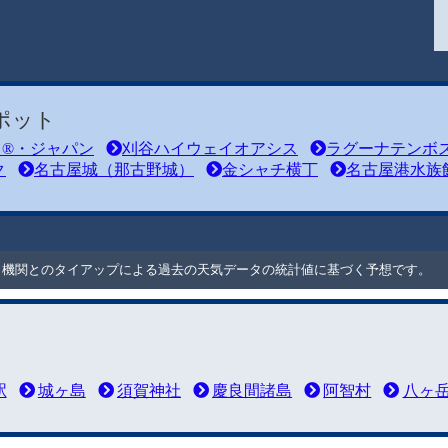
ポット
ド®・ジャパン
刈谷ハイウェイオアシス
ラグーナテンボ
ク
名古屋城（那古野城）
金シャチ横丁
名古屋港水族
ート機関とのタイアップによる過去の天気データの統計値に基づく予想です。
駅
城ヶ島
須賀神社
慶良間諸島
阿智村
八ヶ