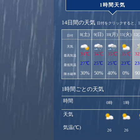
1時間天気
14日間の天気
日付をクリックすると、
(土)
(日)
(月)
(火)
8
9
10
11
12
日付
天気
34℃
34℃
35℃
35℃
3
最高気温
27℃
25℃
25℃
23℃
2
最低気温
30%
50%
40%
0%
9
降水確率
1時間ごとの天気
時間
0時
1時
天気
気温(℃)
26
26