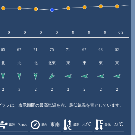
65
67
71
75
71
67
63
62
5
北
北
北
北東
東
東
東
東
東
2
3
2
2
2
2
2
2
3
グラフは、表示期間の最高気温を赤、最低気温を青としています。
東南
32℃
23℃
3m/s
風速
風向
最高
最低