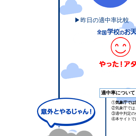
▶昨日の適中率比較
適中率について
①
気象庁では
②気象庁では
③適中判定の
④本サイトで