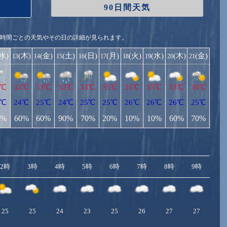
90日間天気
1時間ごとの天気やその日の詳細が見られます。
(水)
(木)
(金)
(土)
(日)
(月)
(火)
(水)
(木)
(金)
13
14
15
16
17
18
19
20
21
2℃
32℃
33℃
32℃
33℃
35℃
35℃
35℃
33℃
30℃
3℃
24℃
25℃
24℃
25℃
25℃
26℃
26℃
26℃
25℃
0%
60%
60%
90%
70%
20%
10%
10%
60%
70%
2時
3時
4時
5時
6時
7時
8時
9時
10
25
25
24
23
25
26
27
27
2