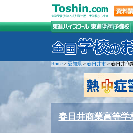
大学受験(大学入試)対策の塾・予備校なら東進
Home
>
愛知県
>
春日井市
>
春日井商
春日井商業高等学