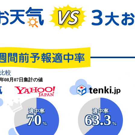
比較
26年08月07日集計の値
適中率
適中率
70
63.3
%
%