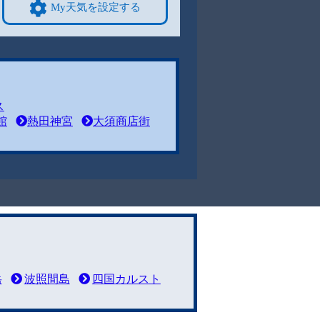
My天気を設定する
ス
館
熱田神宮
大須商店街
岳
波照間島
四国カルスト