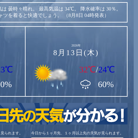
気は
曇時々晴れ。
最高気温は
34℃。
降水確率は
30％。
ャツを着ると快適でしょう。
（8月8日 04時発表）
2026年
8月13日(木)
23℃
32℃
/
24℃
90%
60%
に見られます。
今日から１ヶ月先、１ヶ月以上先の天気が見られます。