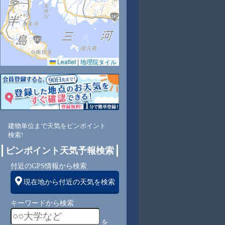
Leaflet
|
地理院タイル
8
55
51
48
57
69
70
67
63
南
南
南西
南西
東南
東南
東南
東南
東南
建物単位まで天気をピンポイント
検索!
3
3
3
3
4
4
4
4
ピンポイント天気予報検索
付近のGPS情報から検索
現在地から付近の天気を検索
キーワードから検索
を