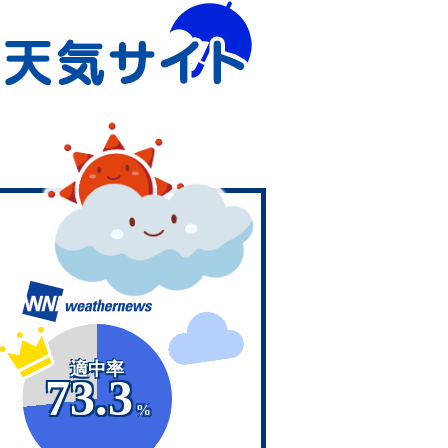
適中率
73.3
%