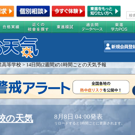
業高等学校
>
14日間(2週間)の1時間ごとの天気予報
8月8日 04:00発表
校の天気
リロードすると1時間ごとに更新されます。