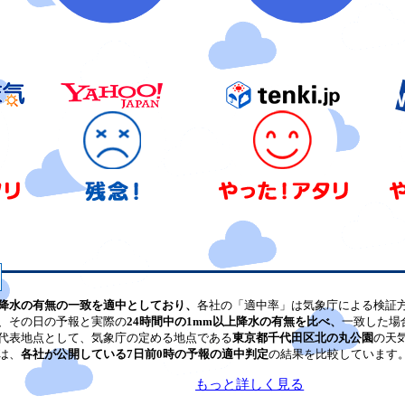
降水の有無の一致を適中としており、
各社の「適中率」は気象庁による検証
、その日の予報と実際の
24時間中の1mm以上降水の有無を比べ、
一致した場
代表地点として、気象庁の定める地点である
東京都千代田区北の丸公園
の天
は、
各社が公開している7日前0時の予報の適中判定
の結果を比較しています
もっと詳しく見る