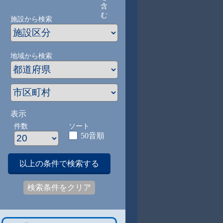
含
む
施設から検索
地域から検索
表示
件数
ソート
50音順
以上の条件で検索する
検索条件をクリア