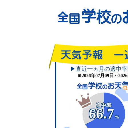
▶直近一ヵ月の適中率
※2026年07月09日～20
適中率
66.7
%