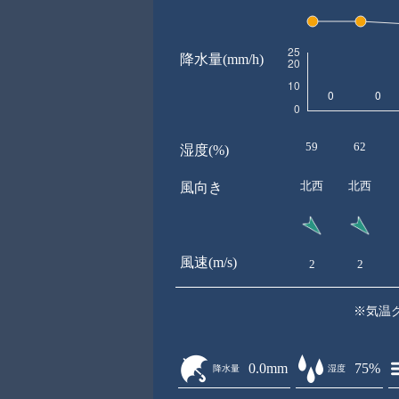
降水量(mm/h)
59
62
湿度(%)
北西
北西
風向き
風速(m/s)
2
2
※気温
0.0mm
75%
降水量
湿度