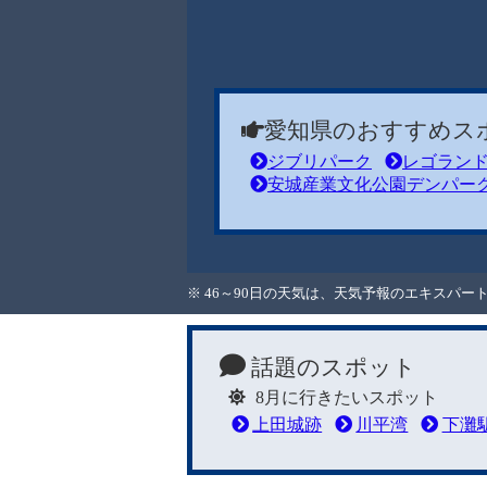
愛知県のおすすめス
ジブリパーク
レゴラン
安城産業文化公園デンパー
※ 46～90日の天気は、天気予報のエキスパ
話題のスポット
8月に行きたいスポット
上田城跡
川平湾
下灘