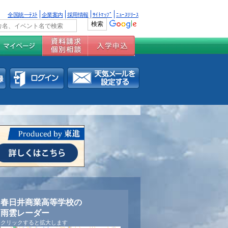
全国統一ﾃｽﾄ
企業案内
採用情報
ｻｲﾄﾏｯﾌﾟ
ﾆｭｰｽﾘﾘｰｽ
春日井商業高等学校の
雨雲レーダー
クリックすると拡大します