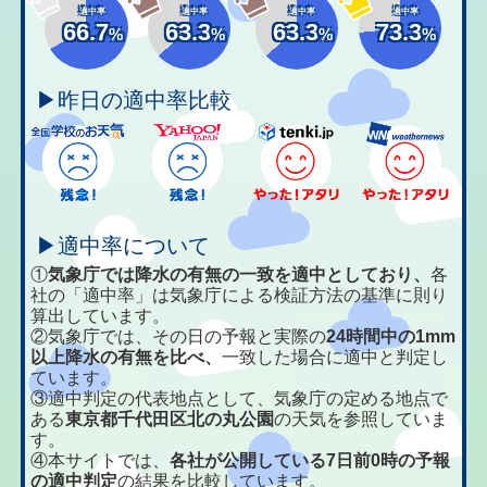
適中率
適中率
適中率
適中率
66.7
63.3
63.3
73.3
%
%
%
%
▶昨日の適中率比較
▶適中率について
①
気象庁では降水の有無の一致を適中としており、
各
社の「適中率」は気象庁による検証方法の基準に則り
算出しています。
②気象庁では、その日の予報と実際の
24時間中の1mm
以上降水の有無を比べ、
一致した場合に適中と判定し
ています。
③適中判定の代表地点として、気象庁の定める地点で
ある
東京都千代田区北の丸公園
の天気を参照していま
す。
④本サイトでは、
各社が公開している7日前0時の予報
の適中判定
の結果を比較しています。