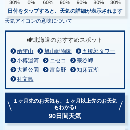
30%
0%
60%
90%
90%
80%
30%
日付をタップすると、天気の詳細が表示されます
天気アイコンの意味について
北海道のおすすめスポット
函館山
旭山動物園
五稜郭タワー
小樽運河
ニセコ
宗谷岬
大通公園
富良野
知床五湖
礼文島
１ヶ月先のお天気も、
１ヶ月以上先のお天気
もわかる!
90日間天気