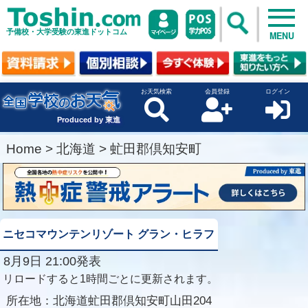
予備校・大学受験の東進ドットコム
MENU
お天気検索
会員登録
ログイン
Produced by 東進
Home
>
北海道
>
虻田郡倶知安町
ニセコマウンテンリゾート グラン・ヒラフ
8月9日 21:00発表
リロードすると1時間ごとに更新されます。
所在地：
北海道虻田郡倶知安町山田204