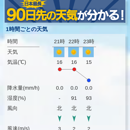
1時間ごとの天気
時間
21時
22時
23時
天気
気温(℃)
16
16
15
降水量(mm/h)
0.0
0.0
0.0
湿度(%)
-
91
93
風向
北
北
北
風速(m/s)
3
2
2