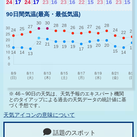
24
|
17
24
|
17
23
|
16
23
|
16
22
|
15
23
|
16
23
|
15
90日間気温(最高・最低気温)
※ 46～90日の天気は、天気予報のエキスパート機関
とのタイアップによる過去の天気データの統計値に基
づく予想です。
天気アイコンの意味について
話題のスポット