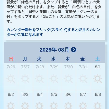
背景が「緑色の日付」をタップすると「1時間ごと」の天
気がご覧いただけます。また、背景が「白色の日付」をタ
ップすると「日中と夜間」の天気、背景が「グレーの日
付」をタップすると「1日ごと」の天気がご覧いただけま
す。
カレンダー部分をフリック(スライド)すると翌月のカレン
ダーがご覧になれます
2026年 08月
日
月
火
水
木
金
土
7/26
7/27
7/28
7/29
7/30
7/31
8/1
2
8/2
8/3
8/4
8/5
8/6
8/7
8/8