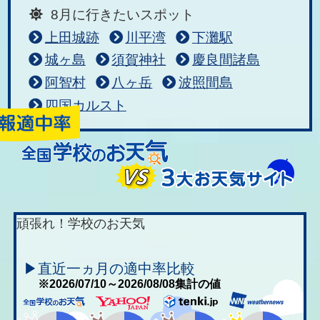
8月に行きたいスポット
上田城跡
川平湾
下灘駅
城ヶ島
須賀神社
慶良間諸島
阿智村
八ヶ岳
波照間島
四国カルスト
頑張れ！学校のお天気
▶直近一ヵ月の適中率比較
※2026/07/10～2026/08/08集計の値