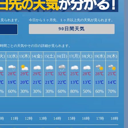
に見られます。
今日から１ヶ月先、１ヶ月以上先の天気が見られます。
90日間天気
1時間ごとの天気やその日の詳細が見られます。
(火)
(水)
(木)
(金)
(土)
(日)
(月)
(火)
(水)
(木)
12
13
14
15
16
17
18
19
20
7℃
28℃
29℃
29℃
27℃
32℃
25℃
28℃
28℃
25℃
4℃
19℃
20℃
21℃
21℃
22℃
13℃
13℃
13℃
14℃
0%
60%
30%
30%
30%
60%
80%
50%
60%
70%
0時
11時
12時
13時
14時
15時
16時
17時
18時
1