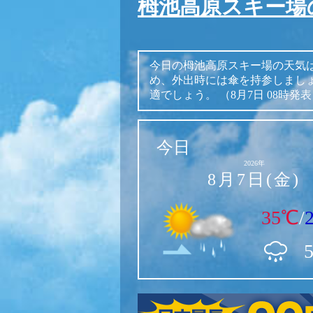
栂池高原スキー場
今日の栂池高原スキー場の天気
め、外出時には傘を持参しまし
適でしょう。
（8月7日 08時発
今日
2026年
8月7日(金)
35℃
/