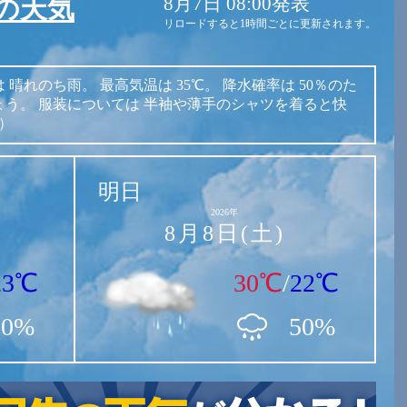
8月7日 08:00発表
の天気
リロードすると1時間ごとに更新されます。
は
晴れのち雨。
最高気温は
35℃。
降水確率は
50％のた
ょう。
服装については
半袖や薄手のシャツを着ると快
表）
明日
2026年
8月8日(土)
23℃
30℃
/
22℃
50%
50%