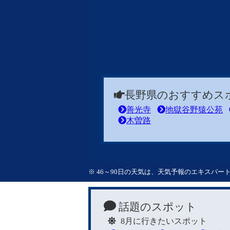
長野県のおすすめス
善光寺
地獄谷野猿公苑
木曽路
※ 46～90日の天気は、天気予報のエキスパ
話題のスポット
8月に行きたいスポット