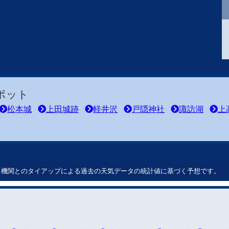
ポット
松本城
上田城跡
軽井沢
戸隠神社
諏訪湖
上
ート機関とのタイアップによる過去の天気データの統計値に基づく予想です。