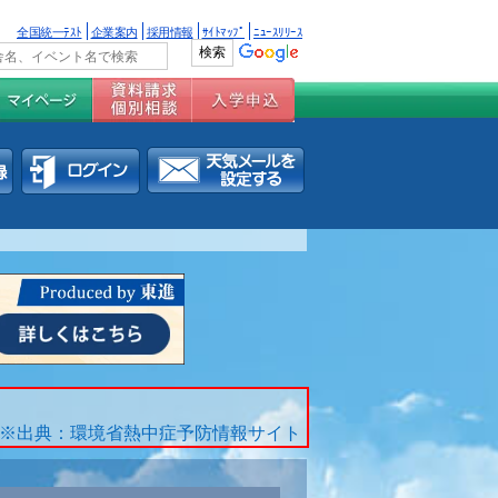
全国統一ﾃｽﾄ
企業案内
採用情報
ｻｲﾄﾏｯﾌﾟ
ﾆｭｰｽﾘﾘｰｽ
※出典：環境省熱中症予防情報サイト