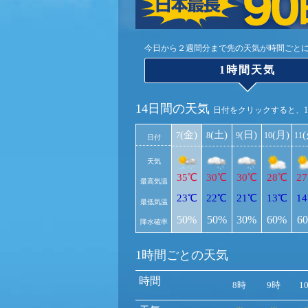
今日から２週間分まで先の天気が時間ごと
1時間天気
14日間の天気
日付をクリックすると、
(金)
(土)
(日)
(月)
7
8
9
10
11
日付
天気
35℃
30℃
30℃
28℃
2
最高気温
23℃
22℃
21℃
13℃
1
最低気温
50%
50%
30%
60%
6
降水確率
1時間ごとの天気
時間
8時
9時
1