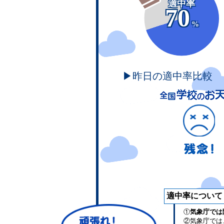
適中率
70
%
▶昨日の適中率比較
適中率について
①
気象庁では
②気象庁では