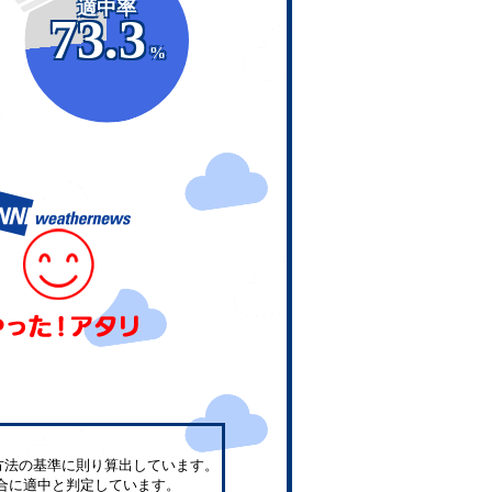
適中率
73.3
%
方法の基準に則り算出しています。
合に適中と判定しています。