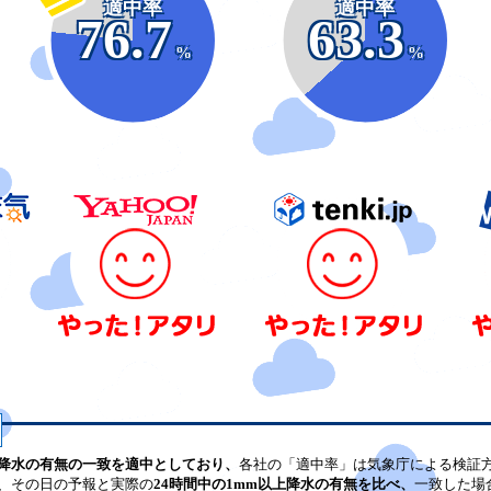
適中率
適中率
76.7
63.3
%
%
降水の有無の一致を適中としており、
各社の「適中率」は気象庁による検証
、その日の予報と実際の
24時間中の1mm以上降水の有無を比べ、
一致した場