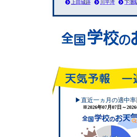
上田城跡
川平湾
下灘
頑張れ！学校のお天気
▶直近一ヵ月の適中率
※2026年07月07日～20