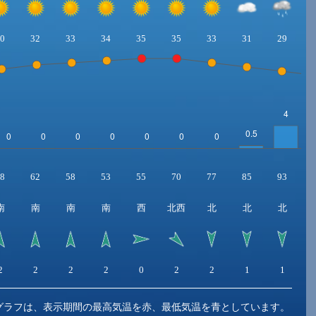
0
32
33
34
35
35
33
31
29
8
62
58
53
55
70
77
85
93
南
南
南
南
西
北西
北
北
北
2
2
2
2
0
2
2
1
1
グラフは、表示期間の最高気温を赤、最低気温を青としています。