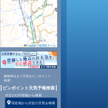
27
26
26
25
24
Leaflet
|
地理院タイル
95
95
96
96
96
西
南
東南
東南
東南
建物単位まで天気をピンポイント
検索!
ピンポイント天気予報検索
0
1
1
1
1
付近のGPS情報から検索
現在地から付近の天気を検索