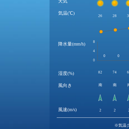
天気
気温(℃)
26
28
3
降水量(mm/h)
82
74
6
湿度(%)
南
南
風向き
風速(m/s)
2
2
※気温