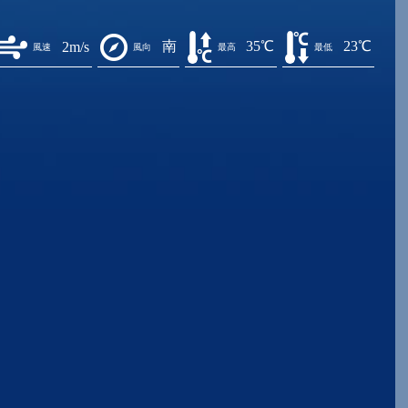
南
35℃
23℃
2m/s
風速
風向
最高
最低