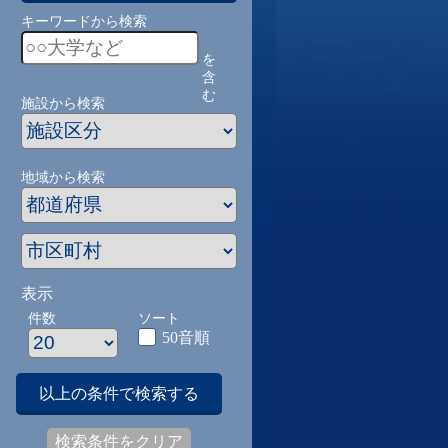
キーワードから検索
を
含
む
施設から検索
地域から検索
表示
件数
ソート
50音順
以上の条件で検索する
検索条件をクリア