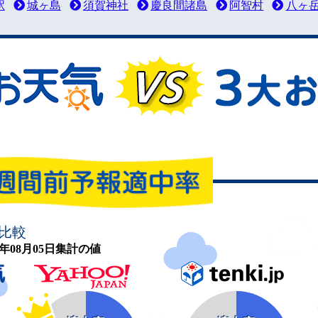
駅
城ヶ島
須賀神社
慶良間諸島
阿智村
八ヶ
比較
26年08月05日集計の値