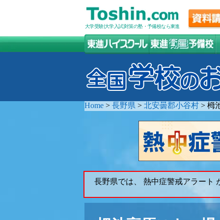
大学受験(大学入試)対策の塾・予備校なら東進
Home
>
長野県
>
北安曇郡小谷村
>
栂
長野県では、 熱中症警戒アラート