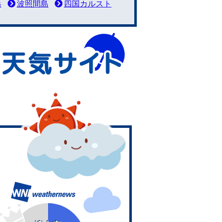
岳
波照間島
四国カルスト