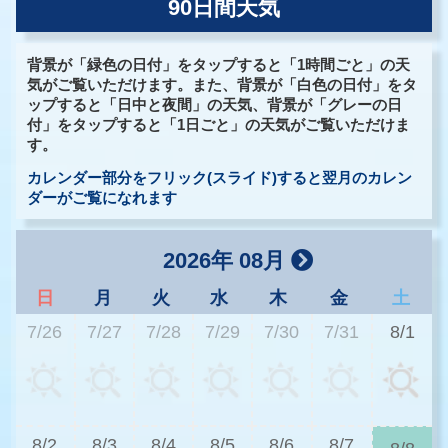
90日間天気
背景が「緑色の日付」をタップすると「1時間ごと」の天
気がご覧いただけます。また、背景が「白色の日付」をタ
ップすると「日中と夜間」の天気、背景が「グレーの日
付」をタップすると「1日ごと」の天気がご覧いただけま
す。
カレンダー部分をフリック(スライド)すると翌月のカレン
ダーがご覧になれます
2026年 08月
日
月
火
水
木
金
土
7/26
7/27
7/28
7/29
7/30
7/31
8/1
3
8/2
8/3
8/4
8/5
8/6
8/7