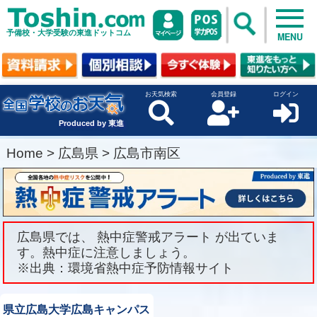
予備校・大学受験の東進ドットコム
MENU
お天気検索
会員登録
ログイン
Produced by 東進
Home
>
広島県
>
広島市南区
広島県では、 熱中症警戒アラート が出ていま
す。熱中症に注意しましょう。
※出典：環境省熱中症予防情報サイト
県立広島大学広島キャンパス