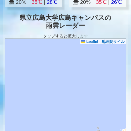
20%
35℃
|
28℃
20%
35℃
|
26℃
県立広島大学広島キャンパスの
雨雲レーダー
タップすると拡大します
Leaflet
|
地理院タイル