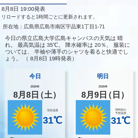
8月8日 19:00発表
リロードすると1時間ごとに更新されます。
所在地：
広島県広島市南区宇品東1丁目1-71
今日の県立広島大学広島キャンパスの天気は
晴
れ。
最高気温は
35℃。
降水確率は
20％。
服装に
ついては、
半袖や薄手のシャツを着ると快適でし
ょう。
（
8月8日 19時発表）
今日
明日
2026年
2026年
8
月
8
日
（土）
8
月
9
日
（日）
同時刻の
現在温度
予想温度
31℃
31℃