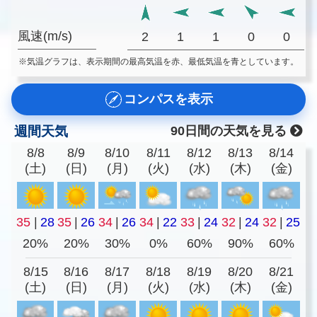
風速(m/s)
2
1
1
0
0
※気温グラフは、表示期間の最高気温を赤、最低気温を青としています。
コンパスを表示
週間天気
90日間の天気を見る
8/8
8/9
8/10
8/11
8/12
8/13
8/14
(土)
(日)
(月)
(火)
(水)
(木)
(金)
35
|
28
35
|
26
34
|
26
34
|
22
33
|
24
32
|
24
32
|
25
20%
20%
30%
0%
60%
90%
60%
8/15
8/16
8/17
8/18
8/19
8/20
8/21
(土)
(日)
(月)
(火)
(水)
(木)
(金)