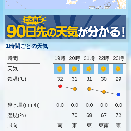
1時間ごとの天気
時間
19時
20時
21時
22時
23時
天気
気温(℃)
32
31
31
30
29
降水量(mm/h)
0.0
0.0
0.0
0.0
0.0
湿度(%)
-
70
69
67
72
風向
南
東
東
東南
東