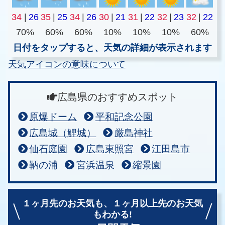
34
|
26
35
|
25
34
|
26
30
|
21
31
|
22
32
|
23
32
|
22
70%
60%
60%
10%
10%
10%
60%
日付をタップすると、天気の詳細が表示されます
天気アイコンの意味について
広島県のおすすめスポット
原爆ドーム
平和記念公園
広島城（鯉城）
厳島神社
仙石庭園
広島東照宮
江田島市
鞆の浦
宮浜温泉
縮景園
１ヶ月先のお天気も、
１ヶ月以上先のお天気
もわかる!