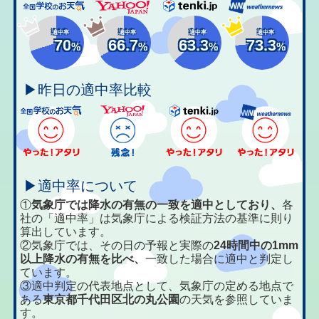
適中率
適中率
適中率
適中率
70
66.7
63.3
73.3
%
%
%
%
▶昨日の適中率比較
▶適中率について
①
気象庁では降水の有無の一致を適中としており、
各
社の「適中率」は気象庁による検証方法の基準に則り
算出しています。
②気象庁では、その日の予報と実際の
24時間中の1mm
以上降水の有無を比べ、
一致した場合に適中と判定し
ています。
③適中判定の代表地点として、気象庁の定める地点で
ある
東京都千代田区北の丸公園
の天気を参照していま
す。