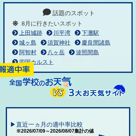
話題のスポット
8月に行きたいスポット
上田城跡
川平湾
下灘駅
城ヶ島
須賀神社
慶良間諸島
阿智村
八ヶ岳
波照間島
四国カルスト
▶直近一ヵ月の適中率比較
※2026/07/09～2026/08/07集計の値