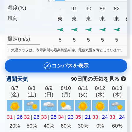
湿度(%)
-
91
90
86
82
8
風向
東
東
東
東
東
東
風速(m/s)
5
5
5
5
5
※気温グラフは、表示期間の最高気温を赤、最低気温を青としています。
コンパスを表示
週間天気
90日間の天気を見る
8/7
8/8
8/9
8/10
8/11
8/12
8/13
(金)
(土)
(日)
(月)
(火)
(水)
(木)
31
|
26
32
|
26
33
|
25
34
|
23
35
|
21
33
|
24
33
|
24
20%
50%
40%
60%
30%
0%
60%