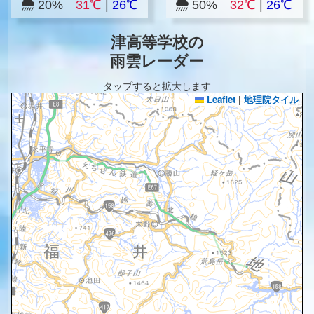
20%
31℃
|
26℃
50%
32℃
|
26℃
津高等学校の
雨雲レーダー
タップすると拡大します
Leaflet
|
地理院タイル