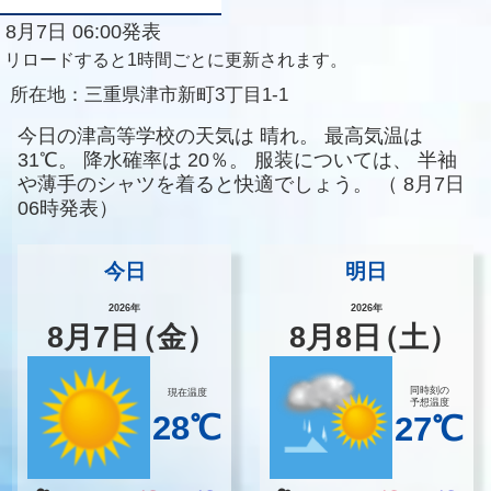
8月7日 06:00発表
リロードすると1時間ごとに更新されます。
所在地：
三重県津市新町3丁目1-1
今日の津高等学校の天気は
晴れ。
最高気温は
31℃。
降水確率は
20％。
服装については、
半袖
や薄手のシャツを着ると快適でしょう。
（
8月7日
06時発表）
今日
明日
2026年
2026年
8
月
7
日
（金）
8
月
8
日
（土）
同時刻の
現在温度
予想温度
28℃
27℃