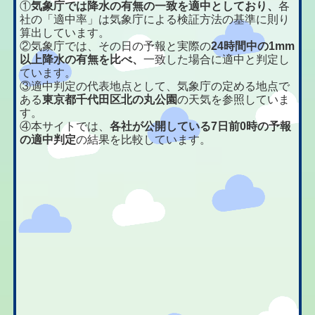
①
気象庁では降水の有無の一致を適中としており、
各
社の「適中率」は気象庁による検証方法の基準に則り
算出しています。
②気象庁では、その日の予報と実際の
24時間中の1mm
以上降水の有無を比べ、
一致した場合に適中と判定し
ています。
③適中判定の代表地点として、気象庁の定める地点で
ある
東京都千代田区北の丸公園
の天気を参照していま
す。
④本サイトでは、
各社が公開している7日前0時の予報
の適中判定
の結果を比較しています。