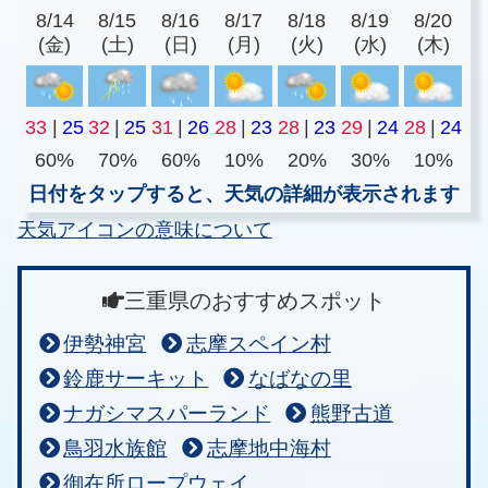
8/14
8/15
8/16
8/17
8/18
8/19
8/20
(金)
(土)
(日)
(月)
(火)
(水)
(木)
33
|
25
32
|
25
31
|
26
28
|
23
28
|
23
29
|
24
28
|
24
60%
70%
60%
10%
20%
30%
10%
日付をタップすると、天気の詳細が表示されます
天気アイコンの意味について
三重県のおすすめスポット
伊勢神宮
志摩スペイン村
鈴鹿サーキット
なばなの里
ナガシマスパーランド
熊野古道
鳥羽水族館
志摩地中海村
御在所ロープウェイ