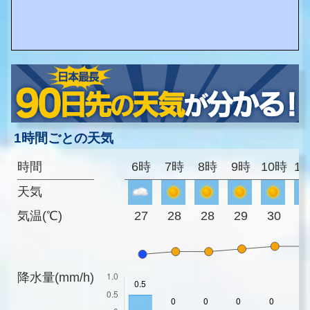
1時間ごとの天気
時間
6時
7時
8時
9時
10時
1
天気
気温(℃)
27
28
28
29
30
3
降水量(mm/h)