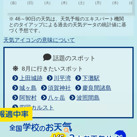
※ 46～90日の天気は、天気予報のエキスパート機関
とのタイアップによる過去の天気データの統計値に基
づく予想です。
天気アイコンの意味について
話題のスポット
8月に行きたいスポット
上田城跡
川平湾
下灘駅
城ヶ島
須賀神社
慶良間諸島
阿智村
八ヶ岳
波照間島
四国カルスト