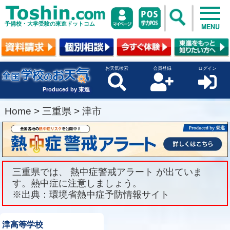
予備校・大学受験の東進ドットコム
MENU
お天気検索
会員登録
ログイン
Produced by 東進
Home
>
三重県
>
津市
三重県では、 熱中症警戒アラート が出ていま
す。熱中症に注意しましょう。
※出典：環境省熱中症予防情報サイト
津高等学校