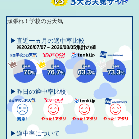
頑張れ！学校のお天気
▶直近一ヵ月の適中率比較
※2026/07/07～2026/08/05集計の値
適中率
適中率
適中率
適中率
70
76.7
63.3
73.3
%
%
%
%
▶昨日の適中率比較
▶適中率について