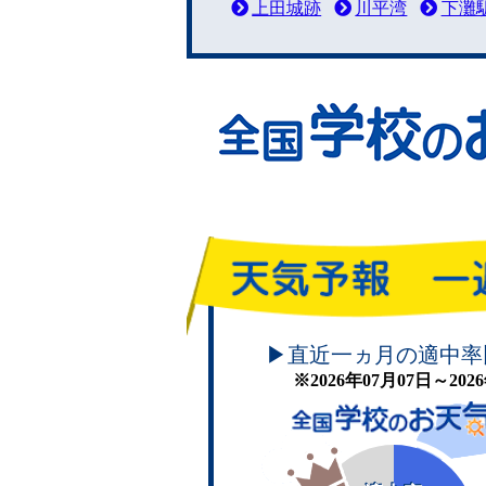
上田城跡
川平湾
下灘
頑張れ！学校のお天気
▶直近一ヵ月の適中率
※2026年07月07日～20