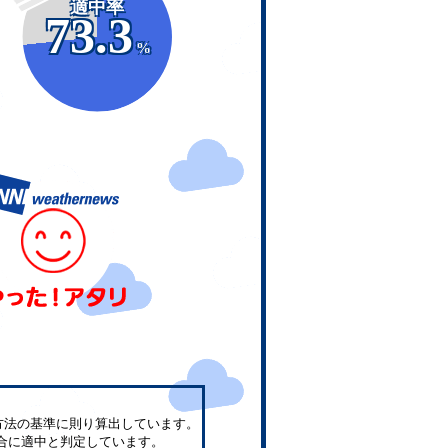
適中率
73.3
%
方法の基準に則り算出しています。
合に適中と判定しています。