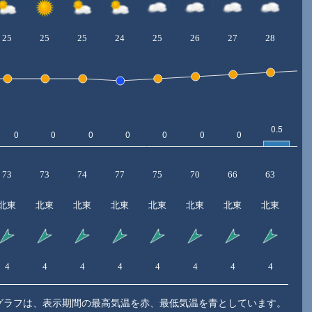
25
25
25
24
25
26
27
28
2
73
73
74
77
75
70
66
63
6
北東
北東
北東
北東
北東
北東
北東
北東
北
4
4
4
4
4
4
4
4
5
グラフは、表示期間の最高気温を赤、最低気温を青としています。