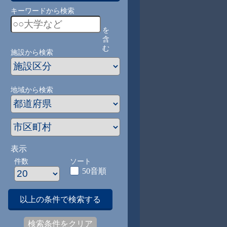
キーワードから検索
を
含
む
施設から検索
地域から検索
表示
件数
ソート
50音順
以上の条件で検索する
検索条件をクリア