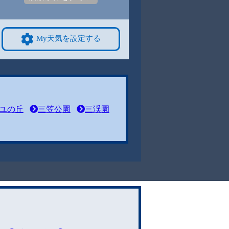
My天気を設定する
ユの丘
三笠公園
三渓園