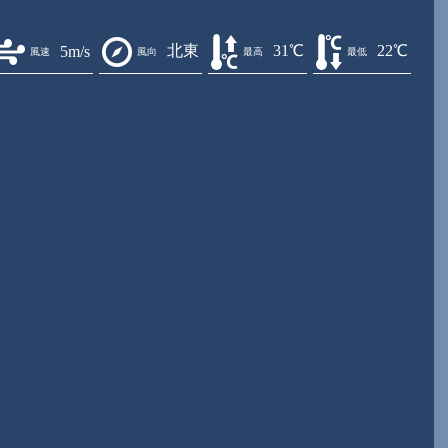
北東
31℃
22℃
5m/s
風速
風向
最高
最低