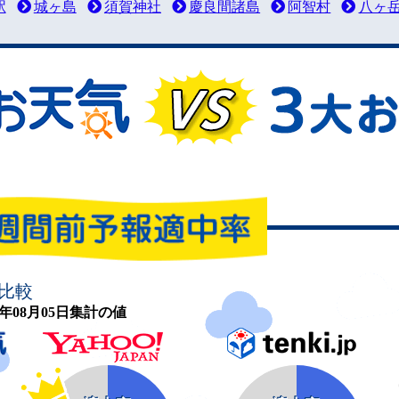
駅
城ヶ島
須賀神社
慶良間諸島
阿智村
八ヶ
比較
26年08月05日集計の値