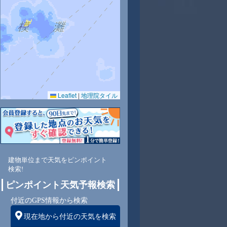
9
30
30
30
31
31
29
28
27
Leaflet
|
地理院タイル
0
56
52
53
50
52
66
70
71
東
北東
北東
北東
東
東
東
東
東
建物単位まで天気をピンポイント
検索!
ピンポイント天気予報検索
5
5
5
5
5
5
5
5
付近のGPS情報から検索
現在地から付近の天気を検索