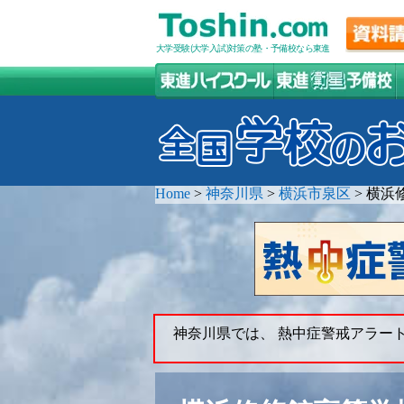
大学受験(大学入試)対策の塾・予備校なら東進
Home
>
神奈川県
>
横浜市泉区
>
横浜
神奈川県では、 熱中症警戒アラー