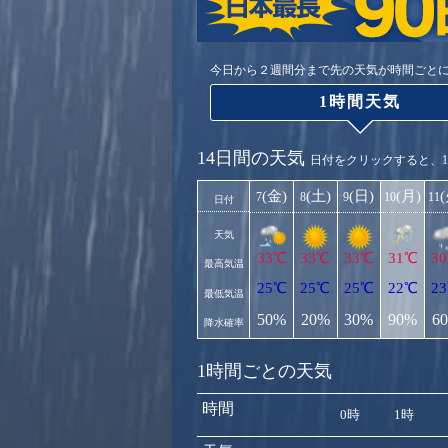
今日から２週間分まで先の天気が時間ごと
1時間天気
14日間の天気
日付をクリックすると、
(金)
(土)
(日)
(月)
7
8
9
10
11
日付
天気
33℃
33℃
33℃
31℃
3
最高気温
25℃
25℃
25℃
22℃
2
最低気温
50%
20%
30%
90%
6
降水確率
1時間ごとの天気
時間
0時
1時