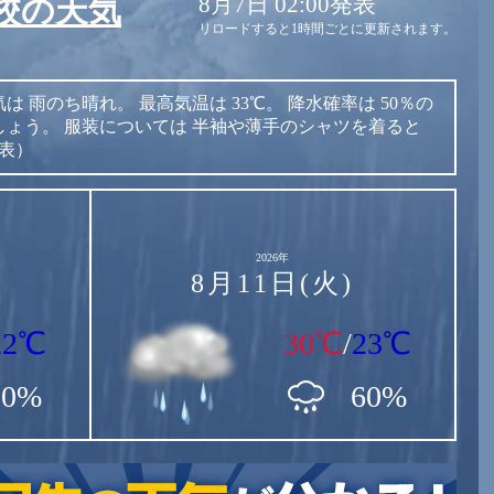
8月7日 02:00発表
校の天気
リロードすると1時間ごとに更新されます。
気は
雨のち晴れ。
最高気温は
33℃。
降水確率は
50％の
しょう。
服装については
半袖や薄手のシャツを着ると
発表）
2026年
8月11日(火)
22℃
30℃
/
23℃
90%
60%