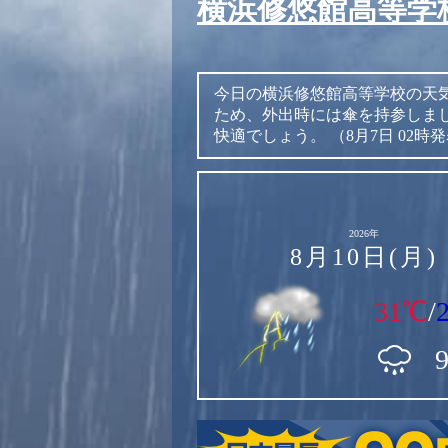
横浜修悠館高等学
今日の横浜修悠館高等学校の天
ため、外出時には傘を持参しま
快適でしょう。
（8月7日 02時
2026年
8月10日(月)
31℃
/