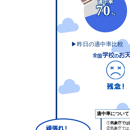
適中率
70
%
▶昨日の適中率比較
適中率について
①
気象庁では
②気象庁では