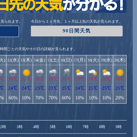
に見られます。
今日から１ヶ月先、１ヶ月以上先の天気が見られます。
90日間天気
1時間ごとの天気やその日の詳細が見られます。
(火)
(水)
(木)
(金)
(土)
(日)
(月)
(火)
(水)
(木)
12
13
14
15
16
17
18
19
20
0℃
30℃
31℃
29℃
29℃
31℃
29℃
28℃
28℃
30℃
3℃
24℃
24℃
23℃
23℃
25℃
24℃
25℃
25℃
25℃
0%
60%
10%
70%
70%
60%
10%
10%
10%
20%
2時
3時
4時
5時
6時
7時
8時
9時
10