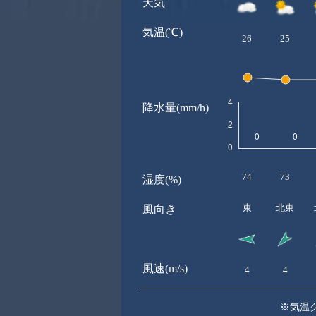
天気
気温(℃)
26
25
降水量(mm/h)
74
73
湿度(%)
東
北東
風向き
風速(m/s)
4
4
※気温