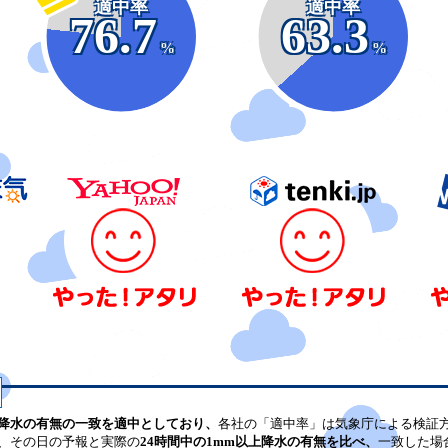
適中率
適中率
76.7
63.3
%
%
降水の有無の一致を適中としており、
各社の「適中率」は気象庁による検証
、その日の予報と実際の
24時間中の1mm以上降水の有無を比べ、
一致した場