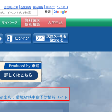
全国統一ﾃｽﾄ
企業案内
採用情報
ｻｲﾄﾏｯﾌﾟ
ﾆｭｰｽﾘﾘｰｽ
※出典：環境省熱中症予防情報サイト