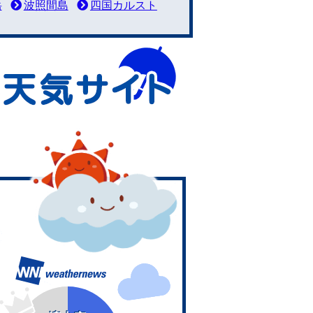
岳
波照間島
四国カルスト