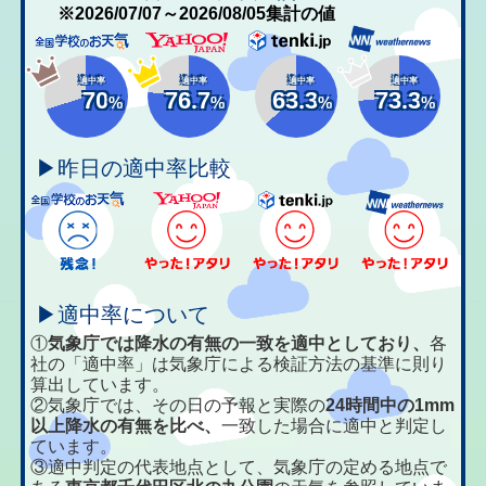
※2026/07/07～2026/08/05集計の値
適中率
適中率
適中率
適中率
70
76.7
63.3
73.3
%
%
%
%
▶昨日の適中率比較
▶適中率について
①
気象庁では降水の有無の一致を適中としており、
各
社の「適中率」は気象庁による検証方法の基準に則り
算出しています。
②気象庁では、その日の予報と実際の
24時間中の1mm
以上降水の有無を比べ、
一致した場合に適中と判定し
ています。
③適中判定の代表地点として、気象庁の定める地点で