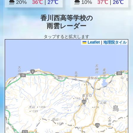
20%
36℃
|
27℃
10%
37℃
|
26℃
香川西高等学校の
雨雲レーダー
タップすると拡大します
Leaflet
|
地理院タイル