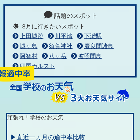
話題のスポット
8月に行きたいスポット
上田城跡
川平湾
下灘駅
城ヶ島
須賀神社
慶良間諸島
阿智村
八ヶ岳
波照間島
四国カルスト
頑張れ！学校のお天気
▶直近一ヵ月の適中率比較