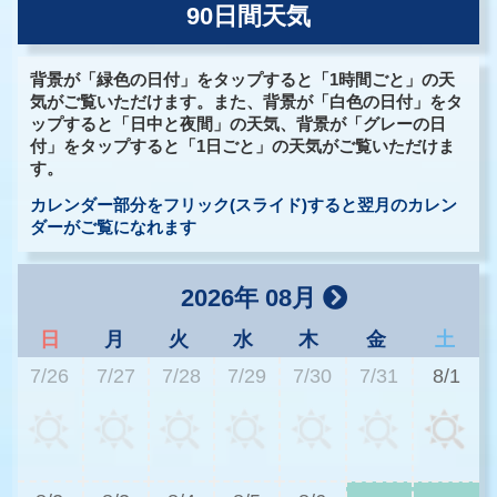
90日間天気
背景が「緑色の日付」をタップすると「1時間ごと」の天
気がご覧いただけます。また、背景が「白色の日付」をタ
ップすると「日中と夜間」の天気、背景が「グレーの日
付」をタップすると「1日ごと」の天気がご覧いただけま
す。
カレンダー部分をフリック(スライド)すると翌月のカレン
ダーがご覧になれます
2026年 08月
日
月
火
水
木
金
土
7/26
7/27
7/28
7/29
7/30
7/31
8/1
3