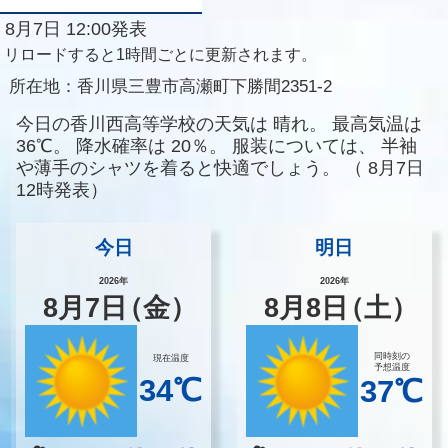
8月7日 12:00発表
リロードすると1時間ごとに更新されます。
所在地：
香川県三豊市高瀬町下勝間2351-2
今日の香川西高等学校の天気は
晴れ。
最高気温は
36℃。
降水確率は
20％。
服装については、
半袖
や薄手のシャツを着ると快適でしょう。
（
8月7日
12時発表）
今日
明日
2026年
2026年
8
月
7
日
（金）
8
月
8
日
（土）
同時刻の
現在温度
予想温度
34℃
37℃