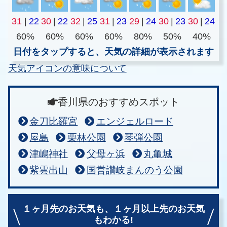
31
|
22
30
|
22
32
|
25
31
|
23
29
|
24
30
|
23
30
|
24
60%
60%
60%
60%
80%
50%
40%
日付をタップすると、天気の詳細が表示されます
天気アイコンの意味について
香川県のおすすめスポット
金刀比羅宮
エンジェルロード
屋島
栗林公園
琴弾公園
津嶋神社
父母ヶ浜
丸亀城
紫雲出山
国営讃岐まんのう公園
１ヶ月先のお天気も、
１ヶ月以上先のお天気
もわかる!