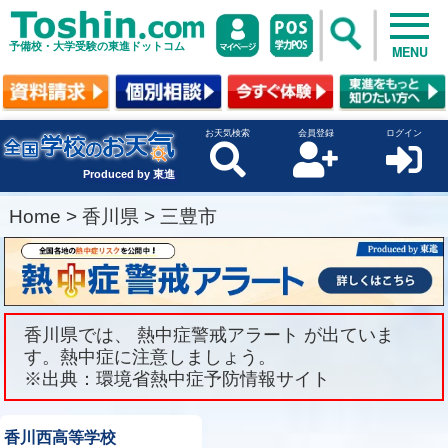
予備校・大学受験の東進ドットコム
MENU
お天気検索
会員登録
ログイン
Produced by 東進
Home
>
香川県
>
三豊市
香川県では、 熱中症警戒アラート が出ていま
す。熱中症に注意しましょう。
※出典：環境省熱中症予防情報サイト
香川西高等学校