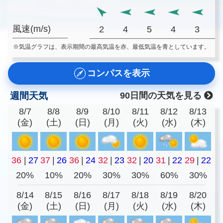
風速(m/s)
2
4
5
4
3
※気温グラフは、表示期間の最高気温を赤、最低気温を青としています。
コンパスを表示
週間天気
90日間の天気を見る
8/7
8/8
8/9
8/10
8/11
8/12
8/13
(金)
(土)
(日)
(月)
(火)
(水)
(木)
36
|
27
37
|
26
36
|
24
32
|
23
32
|
20
31
|
22
29
|
22
20%
10%
20%
30%
30%
60%
30%
8/14
8/15
8/16
8/17
8/18
8/19
8/20
(金)
(土)
(日)
(月)
(火)
(水)
(木)