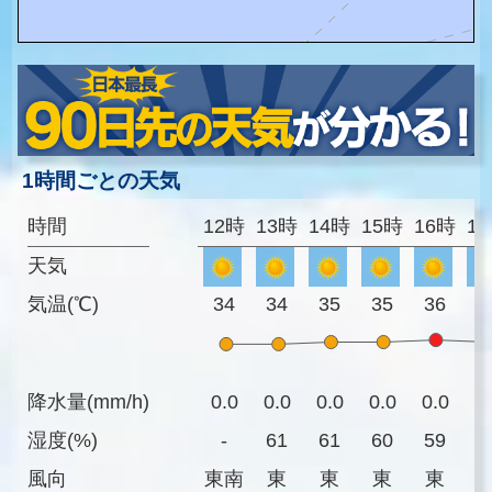
1時間ごとの天気
時間
12時
13時
14時
15時
16時
1
天気
気温(℃)
34
34
35
35
36
3
降水量(mm/h)
0.0
0.0
0.0
0.0
0.0
0
湿度(%)
-
61
61
60
59
6
風向
東南
東
東
東
東