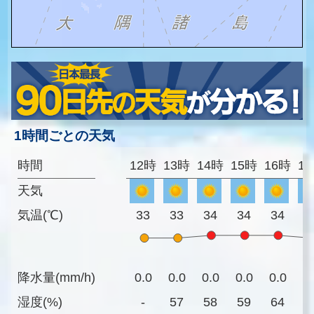
1時間ごとの天気
時間
12時
13時
14時
15時
16時
1
天気
気温(℃)
33
33
34
34
34
3
降水量(mm/h)
0.0
0.0
0.0
0.0
0.0
0
湿度(%)
-
57
58
59
64
6