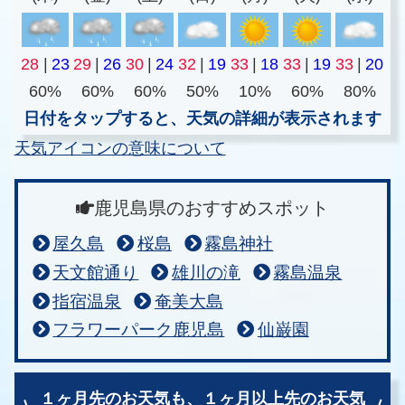
28
|
23
29
|
26
30
|
24
32
|
19
33
|
18
33
|
19
33
|
20
60%
60%
60%
50%
10%
60%
80%
日付をタップすると、天気の詳細が表示されます
天気アイコンの意味について
鹿児島県のおすすめスポット
屋久島
桜島
霧島神社
天文館通り
雄川の滝
霧島温泉
指宿温泉
奄美大島
フラワーパーク鹿児島
仙巌園
１ヶ月先のお天気も、
１ヶ月以上先のお天気