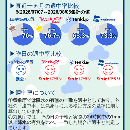
▶直近一ヵ月の適中率比較
※2026/07/07～2026/08/05集計の値
適中率
適中率
適中率
適中率
70
76.7
63.3
73.3
%
%
%
%
▶昨日の適中率比較
▶適中率について
①
気象庁では降水の有無の一致を適中としており、
各
社の「適中率」は気象庁による検証方法の基準に則り
算出しています。
②気象庁では、その日の予報と実際の
24時間中の1mm
以上降水の有無を比べ、
一致した場合に適中と判定し
ています。