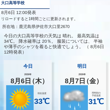
大口高等学校
8月6日 12:00発表
リロードすると1時間ごとに更新されます。
所在地：
鹿児島県伊佐市大口里2670
今日の大口高等学校の天気は
晴れ。
最高気温は
34℃。
降水確率は
20％。
服装については、
半袖
や薄手のシャツを着ると快適でしょう。
（
8月6日
12時発表）
今日
明日
2026年
2026年
8
月
6
日
（木）
8
月
7
日
（金）
同時刻の
現在温度
予想温度
33℃
31℃