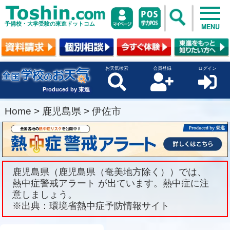
予備校・大学受験の東進ドットコム
MENU
お天気検索
会員登録
ログイン
Produced by 東進
Home
>
鹿児島県
>
伊佐市
鹿児島県（鹿児島県（奄美地方除く））では、
熱中症警戒アラート が出ています。熱中症に注
意しましょう。
※出典：環境省熱中症予防情報サイト