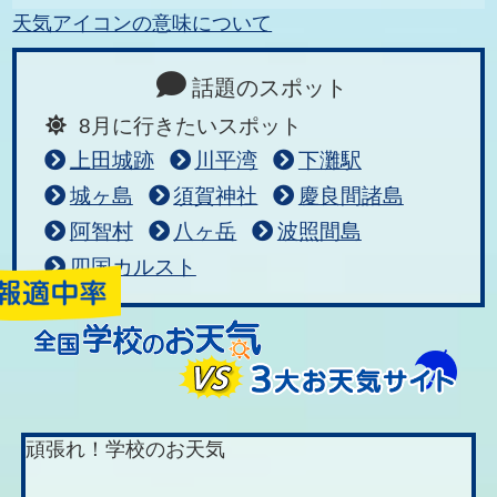
天気アイコンの意味について
話題のスポット
8月に行きたいスポット
上田城跡
川平湾
下灘駅
城ヶ島
須賀神社
慶良間諸島
阿智村
八ヶ岳
波照間島
四国カルスト
頑張れ！学校のお天気