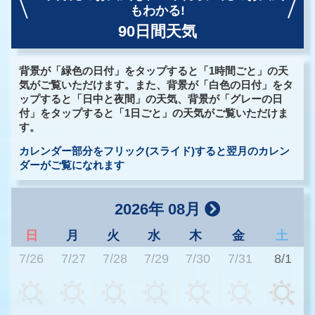
もわかる!
90日間天気
背景が「緑色の日付」をタップすると「1時間ごと」の天
気がご覧いただけます。また、背景が「白色の日付」をタ
ップすると「日中と夜間」の天気、背景が「グレーの日
付」をタップすると「1日ごと」の天気がご覧いただけま
す。
カレンダー部分をフリック(スライド)すると翌月のカレン
ダーがご覧になれます
2026年 08月
日
月
火
水
木
金
土
7/26
7/27
7/28
7/29
7/30
7/31
8/1
3