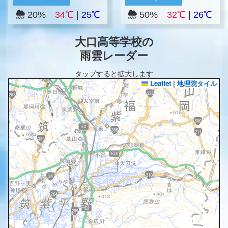
20%
34℃
|
25℃
50%
32℃
|
26℃
大口高等学校の
雨雲レーダー
タップすると拡大します
Leaflet
|
地理院タイル