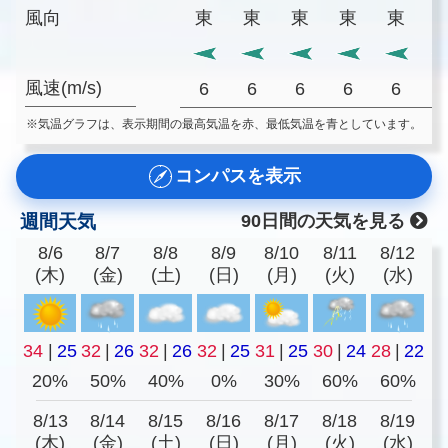
風向
東
東
東
東
東
風速(m/s)
6
6
6
6
6
※気温グラフは、表示期間の最高気温を赤、最低気温を青としています。
コンパスを表示
週間天気
90日間の天気を見る
8/6
8/7
8/8
8/9
8/10
8/11
8/12
(木)
(金)
(土)
(日)
(月)
(火)
(水)
34
|
25
32
|
26
32
|
26
32
|
25
31
|
25
30
|
24
28
|
22
20%
50%
40%
0%
30%
60%
60%
8/13
8/14
8/15
8/16
8/17
8/18
8/19
(木)
(金)
(土)
(日)
(月)
(火)
(水)