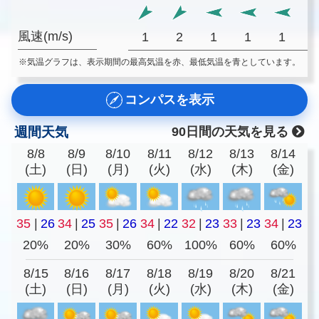
風速(m/s)
1
2
1
1
1
※気温グラフは、表示期間の最高気温を赤、最低気温を青としています。
コンパスを表示
週間天気
90日間の天気を見る
8/8
8/9
8/10
8/11
8/12
8/13
8/14
(土)
(日)
(月)
(火)
(水)
(木)
(金)
35
|
26
34
|
25
35
|
26
34
|
22
32
|
23
33
|
23
34
|
23
20%
20%
30%
60%
100%
60%
60%
8/15
8/16
8/17
8/18
8/19
8/20
8/21
(土)
(日)
(月)
(火)
(水)
(木)
(金)