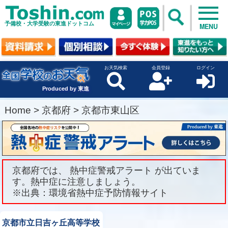
予備校・大学受験の東進ドットコム
MENU
お天気検索
会員登録
ログイン
Produced by 東進
Home
>
京都府
>
京都市東山区
京都府では、 熱中症警戒アラート が出ていま
す。熱中症に注意しましょう。
※出典：環境省熱中症予防情報サイト
京都市立日吉ヶ丘高等学校