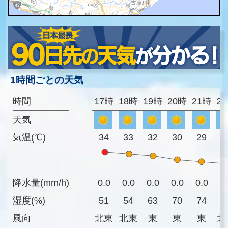
1時間ごとの天気
時間
17時
18時
19時
20時
21時
2
天気
気温(℃)
34
33
32
30
29
2
降水量(mm/h)
0.0
0.0
0.0
0.0
0.0
0
湿度(%)
51
54
63
70
74
7
風向
北東
北東
東
東
東
北