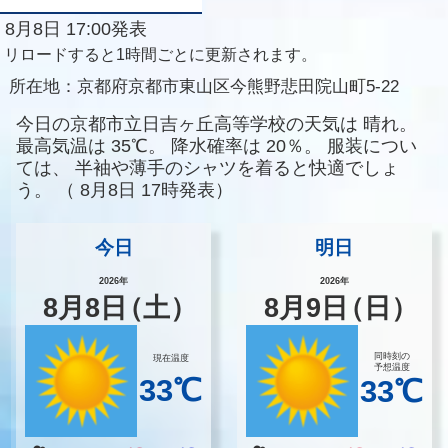
8月8日 17:00発表
リロードすると1時間ごとに更新されます。
所在地：
京都府京都市東山区今熊野悲田院山町5-22
今日の京都市立日吉ヶ丘高等学校の天気は
晴れ。
最高気温は
35℃。
降水確率は
20％。
服装につい
ては、
半袖や薄手のシャツを着ると快適でしょ
う。
（
8月8日 17時発表）
今日
明日
2026年
2026年
8
月
8
日
（土）
8
月
9
日
（日）
同時刻の
現在温度
予想温度
33℃
33℃