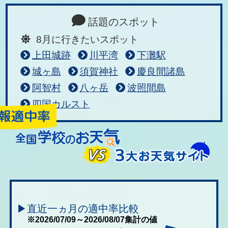
話題のスポット
8月に行きたいスポット
上田城跡
川平湾
下灘駅
城ヶ島
須賀神社
慶良間諸島
阿智村
八ヶ岳
波照間島
四国カルスト
▶直近一ヵ月の適中率比較
※2026/07/09～2026/08/07集計の値