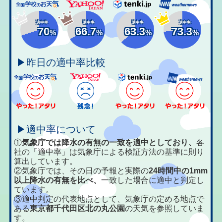
適中率
適中率
適中率
適中率
70
66.7
63.3
73.3
%
%
%
%
▶昨日の適中率比較
▶適中率について
①
気象庁では降水の有無の一致を適中としており、
各
社の「適中率」は気象庁による検証方法の基準に則り
算出しています。
②気象庁では、その日の予報と実際の
24時間中の1mm
以上降水の有無を比べ、
一致した場合に適中と判定し
ています。
③適中判定の代表地点として、気象庁の定める地点で
ある
東京都千代田区北の丸公園
の天気を参照していま
す。