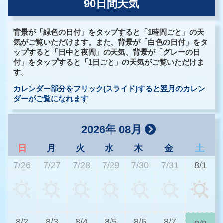
90日間天気
背景が「緑色の日付」をタップすると「1時間ごと」の天
気がご覧いただけます。また、背景が「白色の日付」をタ
ップすると「日中と夜間」の天気、背景が「グレーの日
付」をタップすると「1日ごと」の天気がご覧いただけま
す。
カレンダー部分をフリック(スライド)すると翌月のカレン
ダーがご覧になれます
2026年 08月
日
月
火
水
木
金
土
7/26
7/27
7/28
7/29
7/30
7/31
8/1
3
8/2
8/3
8/4
8/5
8/6
8/7