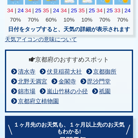
34
|
24
34
|
25
35
|
24
34
|
25
35
|
25
34
|
25
33
|
24
70%
70%
60%
10%
10%
70%
70%
日付をタップすると、天気の詳細が表示されます
天気アイコンの意味について
京都府のおすすめスポット
清水寺
伏見稲荷大社
京都御所
北野天満宮
金閣寺
毘沙門堂
錦市場
嵐山竹林の小径
祇園
京都府立植物園
１ヶ月先のお天気も、
１ヶ月以上先のお天気
もわかる!