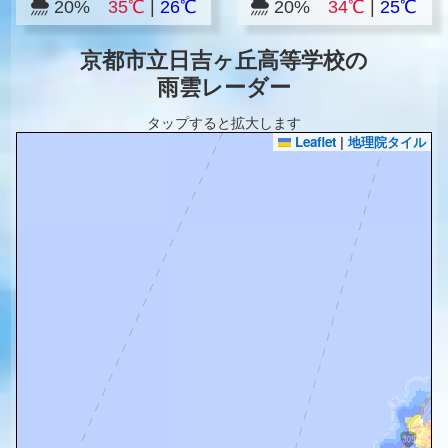
20%
35℃
|
26℃
20%
34℃
|
25℃
京都市立日吉ヶ丘高等学校の
雨雲レーダー
タップすると拡大します
Leaflet
|
地理院タイル