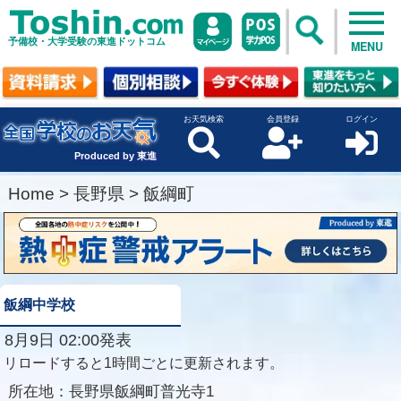
予備校・大学受験の東進ドットコム
MENU
お天気検索
会員登録
ログイン
Produced by 東進
Home
>
長野県
>
飯綱町
飯綱中学校
8月9日 02:00発表
リロードすると1時間ごとに更新されます。
所在地：
長野県飯綱町普光寺1