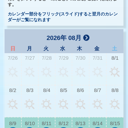
す。
カレンダー部分をフリック(スライド)すると翌月のカレン
ダーがご覧になれます
2026年 08月
日
月
火
水
木
金
土
7/26
7/27
7/28
7/29
7/30
7/31
8/1
2
8/2
8/3
8/4
8/5
8/6
8/7
8/8
2
8/9
8/10
8/11
8/12
8/13
8/14
8/15