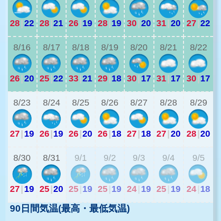
28
|
22
28
|
21
26
|
19
28
|
19
30
|
20
31
|
20
27
|
22
2
8/16
8/17
8/18
8/19
8/20
8/21
8/22
26
|
20
25
|
22
33
|
21
29
|
18
30
|
17
31
|
17
30
|
17
2
8/23
8/24
8/25
8/26
8/27
8/28
8/29
27
|
19
26
|
19
26
|
20
26
|
18
27
|
18
27
|
20
28
|
20
2
8/30
8/31
9/1
9/2
9/3
9/4
9/5
27
|
19
25
|
20
25
|
19
25
|
19
24
|
19
25
|
19
24
|
18
90日間気温(最高・最低気温)