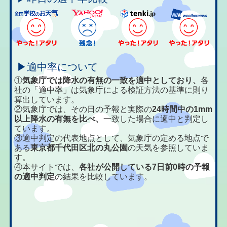
▶適中率について
①
気象庁では降水の有無の一致を適中としており、
各
社の「適中率」は気象庁による検証方法の基準に則り
算出しています。
②気象庁では、その日の予報と実際の
24時間中の1mm
以上降水の有無を比べ、
一致した場合に適中と判定し
ています。
③適中判定の代表地点として、気象庁の定める地点で
ある
東京都千代田区北の丸公園
の天気を参照していま
す。
④本サイトでは、
各社が公開している7日前0時の予報
の適中判定
の結果を比較しています。