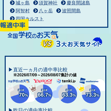
城ヶ島
須賀神社
慶良間諸島
阿智村
八ヶ岳
波照間島
四国カルスト
▶直近一ヵ月の適中率比較
※2026/07/09～2026/08/07集計の値
適中率
適中率
適中率
適中率
70
66.7
63.3
73.3
%
%
%
%
▶昨日の適中率比較