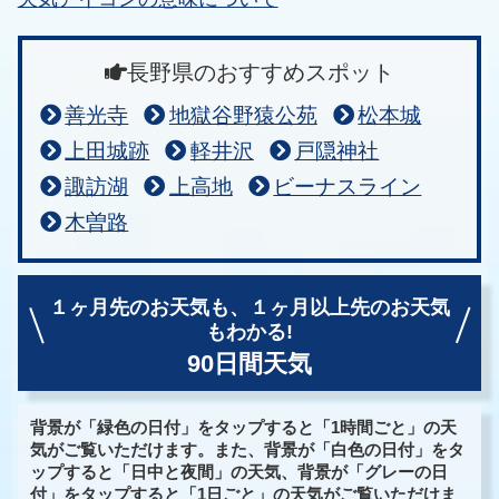
長野県のおすすめスポット
善光寺
地獄谷野猿公苑
松本城
上田城跡
軽井沢
戸隠神社
諏訪湖
上高地
ビーナスライン
木曽路
１ヶ月先のお天気も、
１ヶ月以上先のお天気
もわかる!
90日間天気
背景が「緑色の日付」をタップすると「1時間ごと」の天
気がご覧いただけます。また、背景が「白色の日付」をタ
ップすると「日中と夜間」の天気、背景が「グレーの日
付」をタップすると「1日ごと」の天気がご覧いただけま