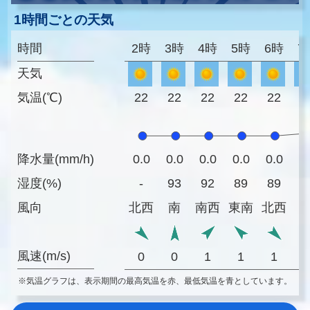
1時間ごとの天気
時間
2時
3時
4時
5時
6時
7
天気
気温(℃)
22
22
22
22
22
2
降水量(mm/h)
0.0
0.0
0.0
0.0
0.0
0
湿度(%)
-
93
92
89
89
8
風向
北西
南
南西
東南
北西
風速(m/s)
0
0
1
1
1
※気温グラフは、表示期間の最高気温を赤、最低気温を青としています。