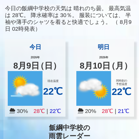
今日の飯綱中学校の天気は
晴れのち曇。
最高気温
は
28℃。
降水確率は
30％。
服装については、
半
袖や薄手のシャツを着ると快適でしょう。
（
8月9
日 02時発表）
今日
明日
2026年
2026年
8
月
9
日
（日）
8
月
10
日
（月）
同時刻の
現在温度
予想温度
22℃
22℃
30%
28℃
|
22℃
20%
28℃
|
21℃
飯綱中学校の
雨雲レーダー