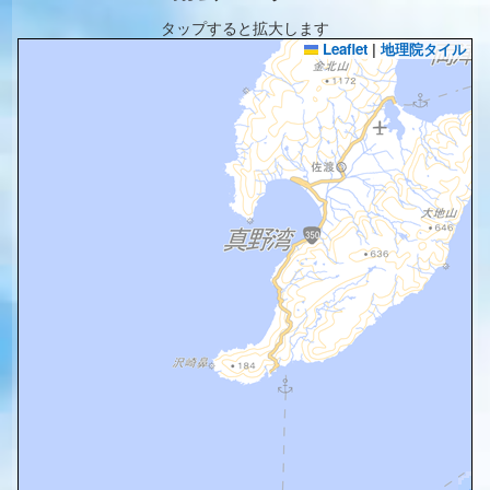
タップすると拡大します
Leaflet
|
地理院タイル