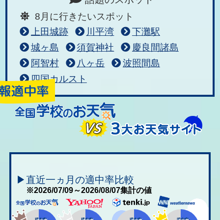
8月に行きたいスポット
上田城跡
川平湾
下灘駅
城ヶ島
須賀神社
慶良間諸島
阿智村
八ヶ岳
波照間島
四国カルスト
▶直近一ヵ月の適中率比較
※2026/07/09～2026/08/07集計の値