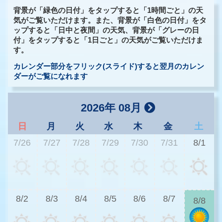
背景が「緑色の日付」をタップすると「1時間ごと」の天
気がご覧いただけます。また、背景が「白色の日付」をタ
ップすると「日中と夜間」の天気、背景が「グレーの日
付」をタップすると「1日ごと」の天気がご覧いただけま
す。
カレンダー部分をフリック(スライド)すると翌月のカレン
ダーがご覧になれます
2026年 08月
日
月
火
水
木
金
土
7/26
7/27
7/28
7/29
7/30
7/31
8/1
3
8/2
8/3
8/4
8/5
8/6
8/7
8/8