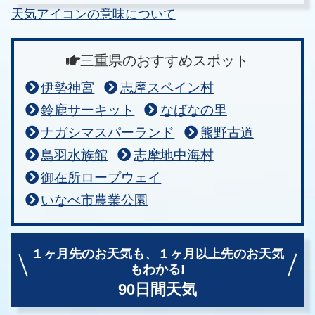
天気アイコンの意味について
三重県のおすすめスポット
伊勢神宮
志摩スペイン村
鈴鹿サーキット
なばなの里
ナガシマスパーランド
熊野古道
鳥羽水族館
志摩地中海村
御在所ロープウェイ
いなべ市農業公園
１ヶ月先のお天気も、
１ヶ月以上先のお天気
もわかる!
90日間天気