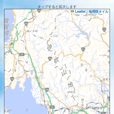
タップすると拡大します
Leaflet
|
地理院タイル