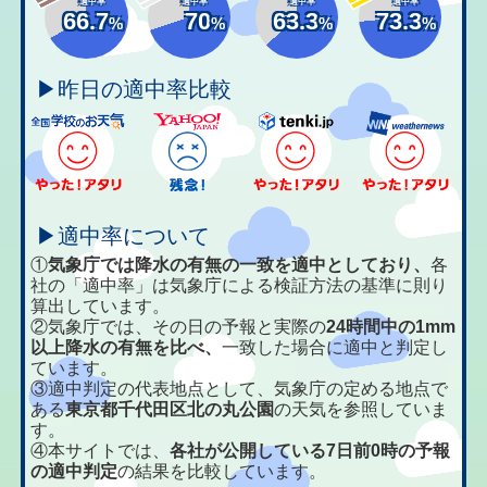
適中率
適中率
適中率
適中率
66.7
70
63.3
73.3
%
%
%
%
▶昨日の適中率比較
▶適中率について
①
気象庁では降水の有無の一致を適中としており、
各
社の「適中率」は気象庁による検証方法の基準に則り
算出しています。
②気象庁では、その日の予報と実際の
24時間中の1mm
以上降水の有無を比べ、
一致した場合に適中と判定し
ています。
③適中判定の代表地点として、気象庁の定める地点で
ある
東京都千代田区北の丸公園
の天気を参照していま
す。
④本サイトでは、
各社が公開している7日前0時の予報
の適中判定
の結果を比較しています。