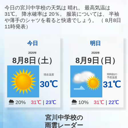
今日の宮川中学校の天気は
晴れ。
最高気温は
31℃。
降水確率は
20％。
服装については、
半袖
や薄手のシャツを着ると快適でしょう。
（
8月8日
11時発表）
今日
明日
2026年
2026年
8
月
8
日
（土）
8
月
9
日
（日）
同時刻の
現在温度
予想温度
30℃
31℃
20%
31℃
|
23℃
10%
31℃
|
22℃
宮川中学校の
雨雲レーダー