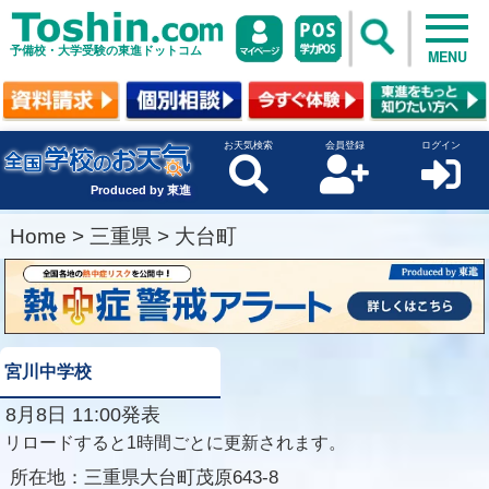
予備校・大学受験の東進ドットコム
MENU
お天気検索
会員登録
ログイン
Produced by 東進
Home
>
三重県
>
大台町
宮川中学校
8月8日 11:00発表
リロードすると1時間ごとに更新されます。
所在地：
三重県大台町茂原643-8