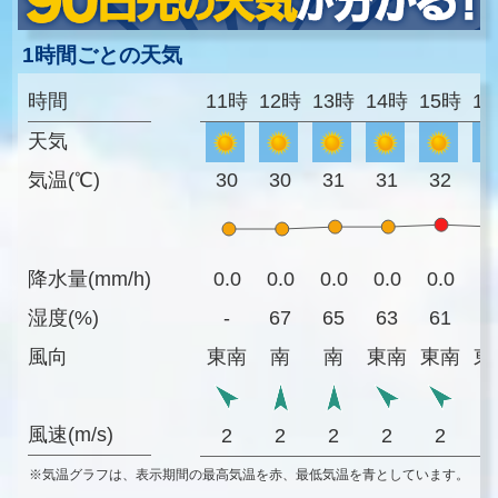
1時間ごとの天気
時間
11時
12時
13時
14時
15時
1
天気
気温(℃)
30
30
31
31
32
3
降水量(mm/h)
0.0
0.0
0.0
0.0
0.0
0
湿度(%)
-
67
65
63
61
6
風向
東南
南
南
東南
東南
東
風速(m/s)
2
2
2
2
2
※気温グラフは、表示期間の最高気温を赤、最低気温を青としています。