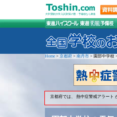
大学受験(大学入試)対策の塾・予備校なら東進
Home
>
京都府
>
南丹市
>
園部中学校
京都府では、 熱中症警戒アラート