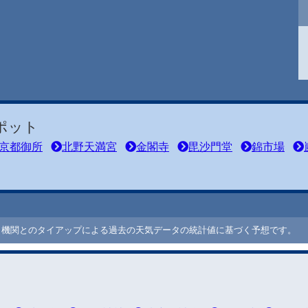
ポット
京都御所
北野天満宮
金閣寺
毘沙門堂
錦市場
ート機関とのタイアップによる過去の天気データの統計値に基づく予想です。