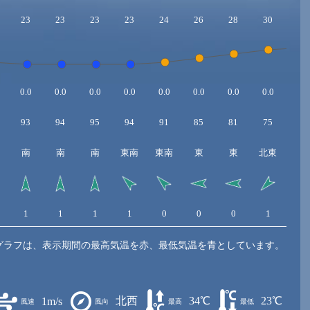
23
23
23
23
24
26
28
30
31
0.0
0.0
0.0
0.0
0.0
0.0
0.0
0.0
0.0
93
94
95
94
91
85
81
75
71
南
南
南
東南
東南
東
東
北東
北
1
1
1
1
0
0
0
1
1
グラフは、表示期間の最高気温を赤、最低気温を青としています。
北西
34℃
23℃
1m/s
風速
風向
最高
最低