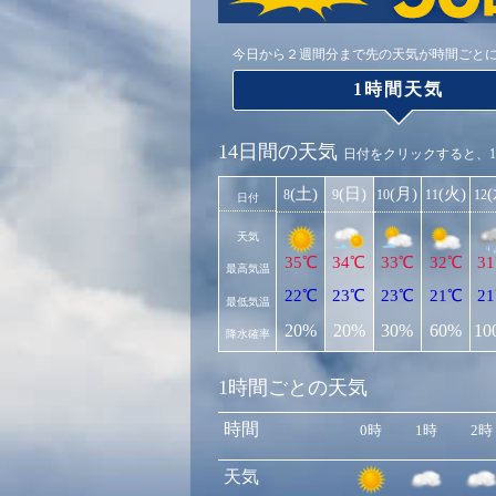
今日から２週間分まで先の天気が時間ごと
1時間天気
14日間の天気
日付をクリックすると、
(土)
(日)
(月)
(火)
8
9
10
11
12
日付
天気
35℃
34℃
33℃
32℃
3
最高気温
22℃
23℃
23℃
21℃
2
最低気温
20%
20%
30%
60%
10
降水確率
1時間ごとの天気
時間
0時
1時
2時
天気