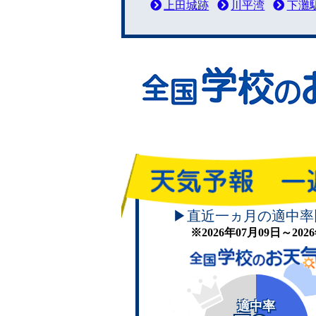
上田城跡
川平湾
下灘
▶直近一ヵ月の適中率
※2026年07月09日～20
適中率