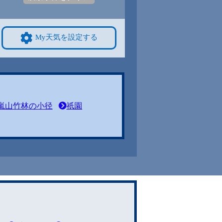
My天気を設定する
嵐山竹林の小径
祇園