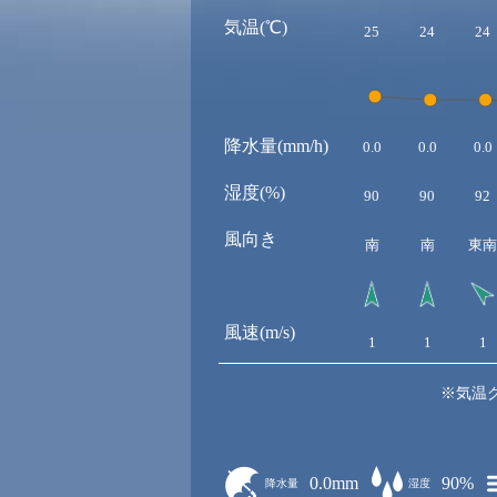
気温(℃)
25
24
24
降水量(mm/h)
0.0
0.0
0.0
湿度(%)
90
90
92
風向き
南
南
東南
風速(m/s)
1
1
1
※気温
0.0mm
90%
降水量
湿度