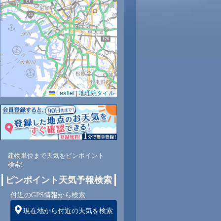
33
34
34
34
34
34
32
30
28
0.0
0.0
0.0
0.0
0.0
0.0
0.0
0.0
0.0
66
64
63
62
65
72
79
84
86
Leaflet
|
地理院タイル
北
北
北
北
北
北
北
北
北
0
0
0
1
1
1
1
1
1
建物単位まで天気をピンポイント
検索!
ピンポイント天気予報検索
付近のGPS情報から検索
現在地から付近の天気を検索