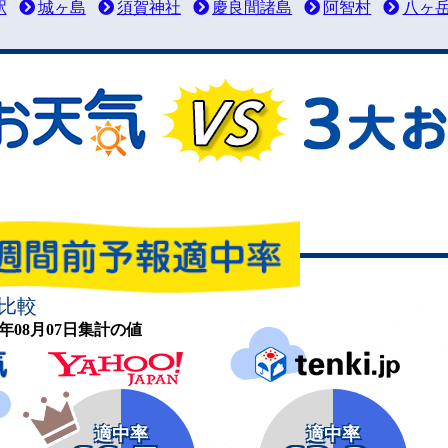
駅
城ヶ島
須賀神社
慶良間諸島
阿智村
八ヶ
比較
26年08月07日集計の値
適中率
適中率