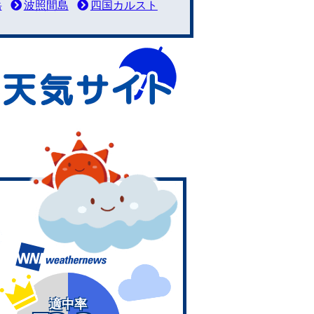
岳
波照間島
四国カルスト
適中率