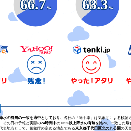
66.7
63.3
%
%
降水の有無の一致を適中としており、
各社の「適中率」は気象庁による検証
、その日の予報と実際の
24時間中の1mm以上降水の有無を比べ、
一致した場
代表地点として、気象庁の定める地点である
東京都千代田区北の丸公園
の天