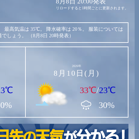
8月8日 20:00発表
リロードすると1時間ごとに更新されます。
。
最高気温は
35℃。
降水確率は
20％。
服装については
適でしょう。
（8月8日 20時発表）
2026年
8月10日(月)
23℃
33℃
/
23℃
20%
30%