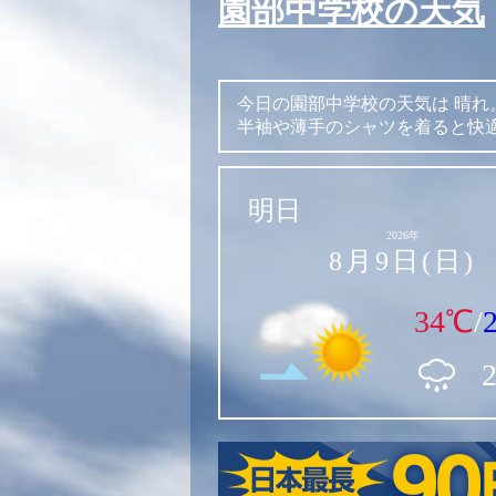
園部中学校の天気
今日の園部中学校の天気は
晴れ
半袖や薄手のシャツを着ると快
明日
2026年
8月9日(日)
34℃
/