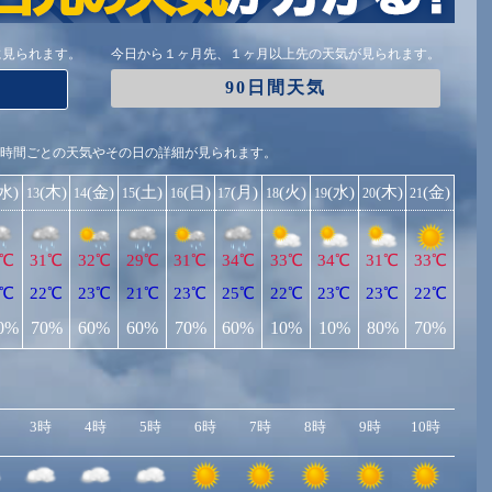
に見られます。
今日から１ヶ月先、１ヶ月以上先の天気が見られます。
90日間天気
1時間ごとの天気やその日の詳細が見られます。
(水)
(木)
(金)
(土)
(日)
(月)
(火)
(水)
(木)
(金)
13
14
15
16
17
18
19
20
21
1℃
31℃
32℃
29℃
31℃
34℃
33℃
34℃
31℃
33℃
1℃
22℃
23℃
21℃
23℃
25℃
22℃
23℃
23℃
22℃
0%
70%
60%
60%
70%
60%
10%
10%
80%
70%
3時
4時
5時
6時
7時
8時
9時
10時
11