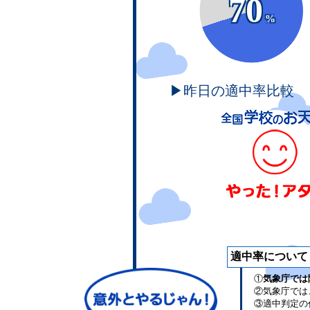
70
%
▶昨日の適中率比較
適中率について
①
気象庁では
②気象庁では
③適中判定の