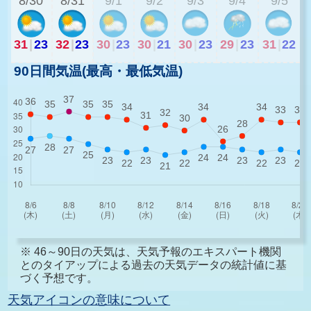
8/30
8/31
9/1
9/2
9/3
9/4
9/5
31
|
23
32
|
23
30
|
23
30
|
21
30
|
23
29
|
23
31
|
22
90日間気温(最高・最低気温)
※ 46～90日の天気は、天気予報のエキスパート機関
とのタイアップによる過去の天気データの統計値に基
づく予想です。
天気アイコンの意味について