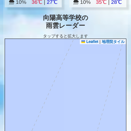
10%
36℃
|
27℃
10%
35℃
|
28℃
向陽高等学校の
雨雲レーダー
タップすると拡大します
Leaflet
|
地理院タイル