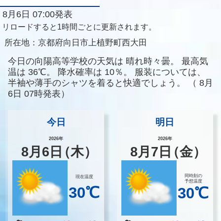
8月6日 07:00発表
リロードすると1時間ごとに更新されます。
所在地：
京都府向日市上植野町西大田
今日の向陽高等学校の天気は
晴れ時々曇。
最高気
温は
36℃。
降水確率は
10％。
服装については、
半袖や薄手のシャツを着ると快適でしょう。
（
8月
6日 07時発表）
今日
明日
2026年
2026年
8
月
6
日
（木）
8
月
7
日
（金）
同時刻の
現在温度
予想温度
30℃
30℃