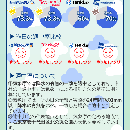
適中率
適中率
適中率
適中率
73.3
73.3
60
70
%
%
%
%
▶昨日の適中率比較
▶適中率について
①
気象庁では降水の有無の一致を適中としており、
各
社の「適中率」は気象庁による検証方法の基準に則り
算出しています。
②気象庁では、その日の予報と実際の
24時間中の1mm
以上降水の有無を比べ、
一致した場合に適中と判定し
ています。
③適中判定の代表地点として、気象庁の定める地点で
ある
東京都千代田区北の丸公園
の天気を参照していま
す。