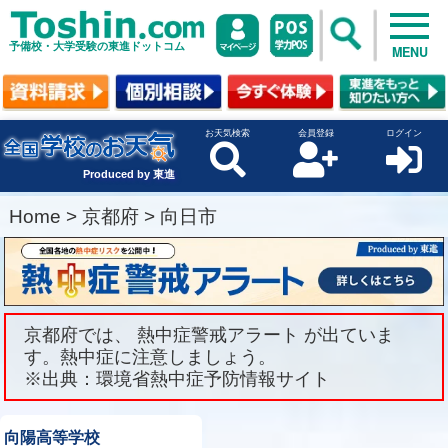
予備校・大学受験の東進ドットコム
MENU
お天気検索
会員登録
ログイン
Produced by 東進
Home
>
京都府
>
向日市
京都府では、 熱中症警戒アラート が出ていま
す。熱中症に注意しましょう。
※出典：環境省熱中症予防情報サイト
向陽高等学校