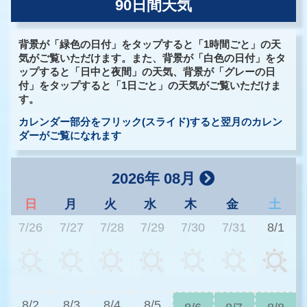
90日間天気
背景が「緑色の日付」をタップすると「1時間ごと」の天
気がご覧いただけます。また、背景が「白色の日付」をタ
ップすると「日中と夜間」の天気、背景が「グレーの日
付」をタップすると「1日ごと」の天気がご覧いただけま
す。
カレンダー部分をフリック(スライド)すると翌月のカレン
ダーがご覧になれます
2026年 08月
日
月
火
水
木
金
土
7/26
7/27
7/28
7/29
7/30
7/31
8/1
3
8/2
8/3
8/4
8/5