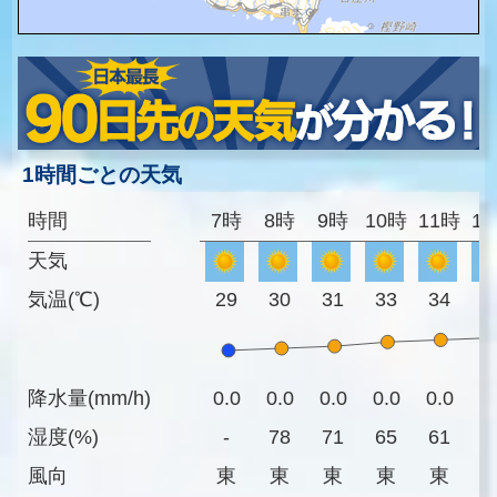
1時間ごとの天気
時間
7時
8時
9時
10時
11時
1
天気
気温(℃)
29
30
31
33
34
3
降水量(mm/h)
0.0
0.0
0.0
0.0
0.0
0
湿度(%)
-
78
71
65
61
5
風向
東
東
東
東
東