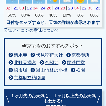
32
|
21
30
|
22
34
|
24
26
|
24
28
|
23
34
|
22
33
|
23
60%
80%
60%
40%
10%
0%
60%
日付をタップすると、天気の詳細が表示されます
天気アイコンの意味について
京都府のおすすめスポット
清水寺
伏見稲荷大社
京都御所
北野天満宮
金閣寺
毘沙門堂
錦市場
嵐山竹林の小径
祇園
京都府立植物園
１ヶ月先のお天気も、
１ヶ月以上先のお天気
もわかる!