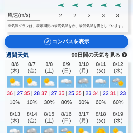
風速(m/s)
2
2
2
3
3
※気温グラフは、表示期間の最高気温を赤、最低気温を青としています。
コンパスを表示
週間天気
90日間の天気を見る
8/6
8/7
8/8
8/9
8/10
8/11
8/12
(木)
(金)
(土)
(日)
(月)
(火)
(水)
36
|
27
35
|
28
37
|
27
35
|
25
35
|
23
34
|
22
31
|
23
10%
10%
30%
80%
60%
60%
60%
8/13
8/14
8/15
8/16
8/17
8/18
8/19
(木)
(金)
(土)
(日)
(月)
(火)
(水)