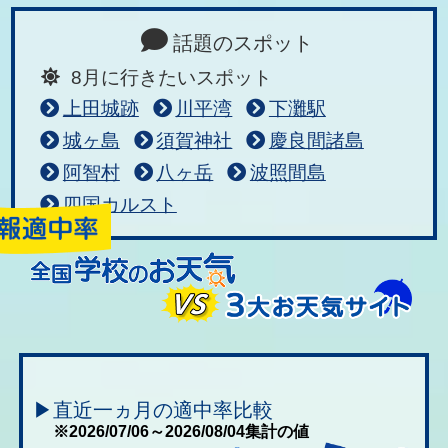
話題のスポット
8月に行きたいスポット
上田城跡
川平湾
下灘駅
城ヶ島
須賀神社
慶良間諸島
阿智村
八ヶ岳
波照間島
四国カルスト
▶直近一ヵ月の適中率比較
※2026/07/06～2026/08/04集計の値