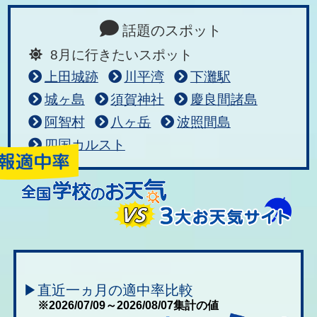
話題のスポット
8月に行きたいスポット
上田城跡
川平湾
下灘駅
城ヶ島
須賀神社
慶良間諸島
阿智村
八ヶ岳
波照間島
四国カルスト
▶直近一ヵ月の適中率比較
※2026/07/09～2026/08/07集計の値