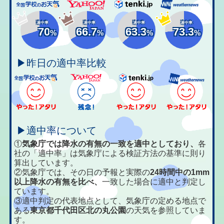
適中率
適中率
適中率
適中率
70
66.7
63.3
73.3
%
%
%
%
▶昨日の適中率比較
▶適中率について
①
気象庁では降水の有無の一致を適中としており、
各
社の「適中率」は気象庁による検証方法の基準に則り
算出しています。
②気象庁では、その日の予報と実際の
24時間中の1mm
以上降水の有無を比べ、
一致した場合に適中と判定し
ています。
③適中判定の代表地点として、気象庁の定める地点で
ある
東京都千代田区北の丸公園
の天気を参照していま
す。