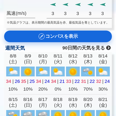
風速(m/s)
3
3
3
3
3
※気温グラフは、表示期間の最高気温を赤、最低気温を青としています。
コンパスを表示
週間天気
90日間の天気を見る
8/8
8/9
8/10
8/11
8/12
8/13
8/14
(土)
(日)
(月)
(火)
(水)
(木)
(金)
34
|
26
35
|
25
34
|
24
34
|
21
33
|
22
31
|
22
32
|
24
10%
10%
20%
0%
10%
70%
30%
8/15
8/16
8/17
8/18
8/19
8/20
8/21
(土)
(日)
(月)
(火)
(水)
(木)
(金)