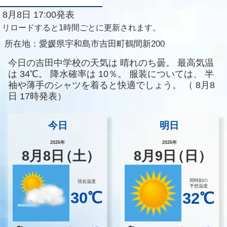
8月8日 17:00発表
リロードすると1時間ごとに更新されます。
所在地：
愛媛県宇和島市吉田町鶴間新200
今日の吉田中学校の天気は
晴れのち曇。
最高気温
は
34℃。
降水確率は
10％。
服装については、
半
袖や薄手のシャツを着ると快適でしょう。
（
8月8
日 17時発表）
今日
明日
2026年
2026年
8
月
8
日
（土）
8
月
9
日
（日）
同時刻の
現在温度
予想温度
30℃
32℃