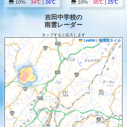
10%
34℃
|
26℃
10%
35℃
|
25℃
吉田中学校の
雨雲レーダー
タップすると拡大します
Leaflet
|
地理院タイル