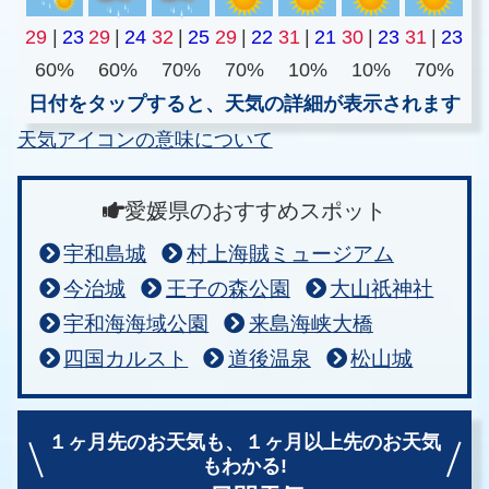
29
|
23
29
|
24
32
|
25
29
|
22
31
|
21
30
|
23
31
|
23
60%
60%
70%
70%
10%
10%
70%
日付をタップすると、天気の詳細が表示されます
天気アイコンの意味について
愛媛県のおすすめスポット
宇和島城
村上海賊ミュージアム
今治城
王子の森公園
大山祇神社
宇和海海域公園
来島海峡大橋
四国カルスト
道後温泉
松山城
１ヶ月先のお天気も、
１ヶ月以上先のお天気
もわかる!