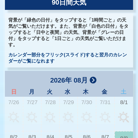
90日間天気
背景が「緑色の日付」をタップすると「1時間ごと」の天
気がご覧いただけます。また、背景が「白色の日付」をタ
ップすると「日中と夜間」の天気、背景が「グレーの日
付」をタップすると「1日ごと」の天気がご覧いただけま
す。
カレンダー部分をフリック(スライド)すると翌月のカレン
ダーがご覧になれます
2026年 08月
日
月
火
水
木
金
土
7/26
7/27
7/28
7/29
7/30
7/31
8/1
3
8/2
8/3
8/4
8/5
8/6
8/7