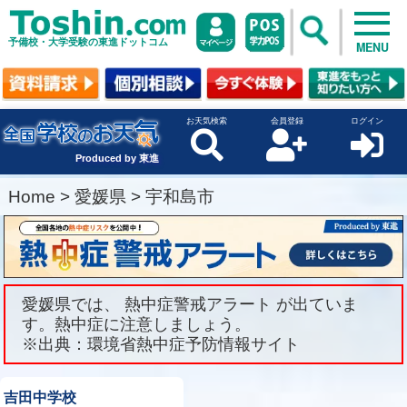
予備校・大学受験の東進ドットコム
MENU
お天気検索
会員登録
ログイン
Produced by 東進
Home
>
愛媛県
>
宇和島市
愛媛県では、 熱中症警戒アラート が出ていま
す。熱中症に注意しましょう。
※出典：環境省熱中症予防情報サイト
吉田中学校