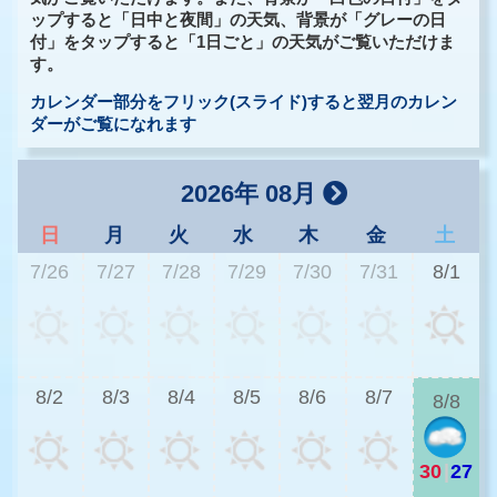
ップすると「日中と夜間」の天気、背景が「グレーの日
付」をタップすると「1日ごと」の天気がご覧いただけま
す。
カレンダー部分をフリック(スライド)すると翌月のカレン
ダーがご覧になれます
2026年 08月
日
月
火
水
木
金
土
7/26
7/27
7/28
7/29
7/30
7/31
8/1
3
8/2
8/3
8/4
8/5
8/6
8/7
8/8
30
|
27
3