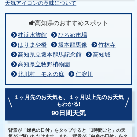
天気アイコンの意味について
高知県のおすすめスポット
桂浜水族館
ひろめ市場
はりまや橋
坂本龍馬像
竹林寺
高知県立坂本龍馬記念館
高知城
高知県立牧野植物園
北川村 モネの庭
仁淀川
１ヶ月先のお天気も、
１ヶ月以上先のお天気
もわかる!
90日間天気
背景が「緑色の日付」をタップすると「1時間ごと」の天
気がご覧いただけます。また、背景が「白色の日付」をタ