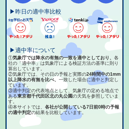
▶昨日の適中率比較
▶適中率について
①
気象庁では降水の有無の一致を適中としており、
各
社の「適中率」は気象庁による検証方法の基準に則り
算出しています。
②気象庁では、その日の予報と実際の
24時間中の1mm
以上降水の有無を比べ、
一致した場合に適中と判定し
ています。
③適中判定の代表地点として、気象庁の定める地点で
ある
東京都千代田区北の丸公園
の天気を参照していま
す。
④本サイトでは、
各社が公開している7日前0時の予報
の適中判定
の結果を比較しています。