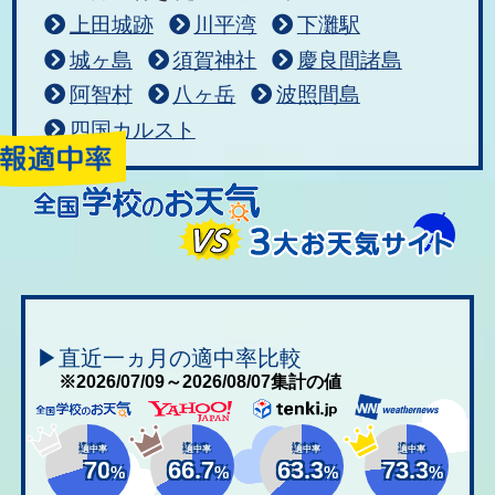
上田城跡
川平湾
下灘駅
城ヶ島
須賀神社
慶良間諸島
阿智村
八ヶ岳
波照間島
四国カルスト
▶直近一ヵ月の適中率比較
※2026/07/09～2026/08/07集計の値
適中率
適中率
適中率
適中率
70
66.7
63.3
73.3
%
%
%
%