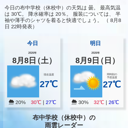
今日の布中学校（休校中）の天気は
曇。
最高気温
は
30℃。
降水確率は
20％。
服装については、
半
袖や薄手のシャツを着ると快適でしょう。
（
8月8
日 22時発表）
今日
明日
2026年
2026年
8
月
8
日
（土）
8
月
9
日
（日）
同時刻の
現在温度
予想温度
27℃
27℃
20%
30℃
|
27℃
30%
32℃
|
26℃
布中学校（休校中）の
雨雲レーダー