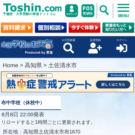
予備校・大学受験の東進ドットコム
MENU
お天気検索
会員登録
ログイン
Produced by 東進
Home
>
高知県
>
土佐清水市
布中学校（休校中）
8月8日 22:00発表
リロードすると1時間ごとに更新されます。
所在地：
高知県土佐清水市布1670