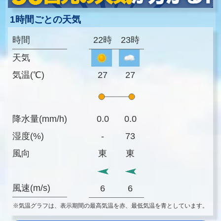
1時間ごとの天気
時間
22時
23時
天気
気温(℃)
27
27
降水量(mm/h)
0.0
0.0
湿度(%)
-
73
風向
東
東
風速(m/s)
6
6
※気温グラフは、表示期間の最高気温を赤、最低気温を青としています。