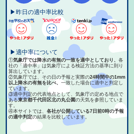
▶昨日の適中率比較
▶適中率について
①
気象庁では降水の有無の一致を適中としており、
各
社の「適中率」は気象庁による検証方法の基準に則り
算出しています。
②気象庁では、その日の予報と実際の
24時間中の1mm
以上降水の有無を比べ、
一致した場合に適中と判定し
ています。
③適中判定の代表地点として、気象庁の定める地点で
ある
東京都千代田区北の丸公園
の天気を参照していま
す。
④本サイトでは、
各社が公開している7日前0時の予報
の適中判定
の結果を比較しています。