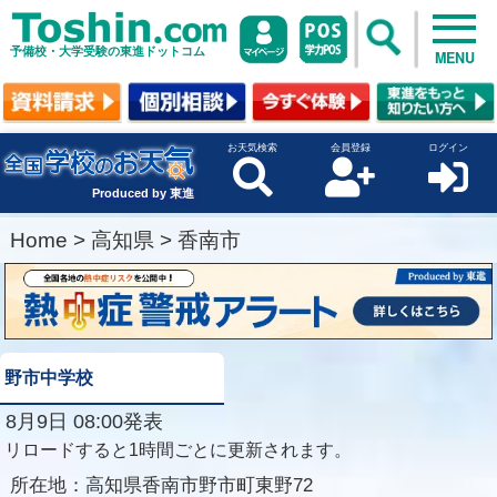
予備校・大学受験の東進ドットコム
MENU
お天気検索
会員登録
ログイン
Produced by 東進
Home
>
高知県
>
香南市
野市中学校
8月9日 08:00発表
リロードすると1時間ごとに更新されます。
所在地：
高知県香南市野市町東野72