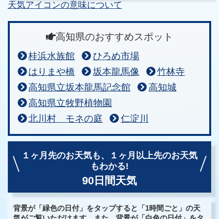
天気アイコンの意味について
高知県のおすすめスポット
桂浜水族館
ひろめ市場
はりまや橋
坂本龍馬像
竹林寺
高知県立坂本龍馬記念館
高知城
高知県立牧野植物園
北川村 モネの庭
仁淀川
１ヶ月先のお天気も、
１ヶ月以上先のお天気
もわかる!
90日間天気
背景が「緑色の日付」をタップすると「1時間ごと」の天
気がご覧いただけます。また、背景が「白色の日付」をタ