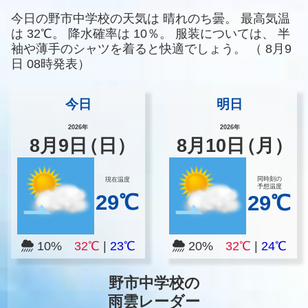
今日の野市中学校の天気は
晴れのち曇。
最高気温
は
32℃。
降水確率は
10％。
服装については、
半
袖や薄手のシャツを着ると快適でしょう。
（
8月9
日 08時発表）
今日
明日
2026年
2026年
8
月
9
日
（日）
8
月
10
日
（月）
同時刻の
現在温度
予想温度
29℃
29℃
10%
32℃
|
23℃
20%
32℃
|
24℃
野市中学校の
雨雲レーダー