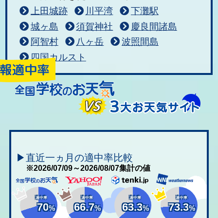
上田城跡
川平湾
下灘駅
城ヶ島
須賀神社
慶良間諸島
阿智村
八ヶ岳
波照間島
四国カルスト
▶直近一ヵ月の適中率比較
※2026/07/09～2026/08/07集計の値
適中率
適中率
適中率
適中率
70
66.7
63.3
73.3
%
%
%
%