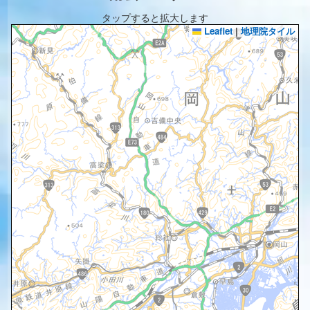
タップすると拡大します
Leaflet
|
地理院タイル