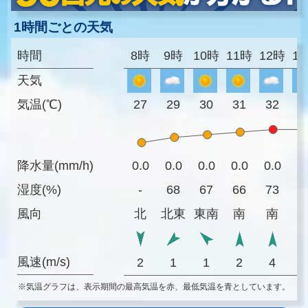
1時間ごとの天気
時間
8時
9時
10時
11時
12時
1
天気
気温(℃)
27
29
30
31
32
3
降水量(mm/h)
0.0
0.0
0.0
0.0
0.0
0
湿度(%)
-
68
67
66
73
7
風向
北
北東
東南
南
南
風速(m/s)
2
1
1
2
4
※気温グラフは、表示期間の最高気温を赤、最低気温を青としています。