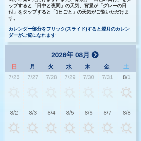
ップすると「日中と夜間」の天気、背景が「グレーの日
付」をタップすると「1日ごと」の天気がご覧いただけま
す。
カレンダー部分をフリック(スライド)すると翌月のカレン
ダーがご覧になれます
2026年 08月
日
月
火
水
木
金
土
7/26
7/27
7/28
7/29
7/30
7/31
8/1
3
8/2
8/3
8/4
8/5
8/6
8/7
8/8
3