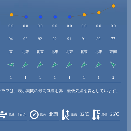
0.0
0.0
0.0
0.0
0.0
0.0
0.0
0.0
0.0
94
92
92
92
91
91
89
77
74
東
北東
北東
北東
北東
北東
北東
東南
東
1
1
1
1
1
1
1
2
3
グラフは、表示期間の最高気温を赤、最低気温を青としています。
北西
32℃
26℃
1m/s
風速
風向
最高
最低