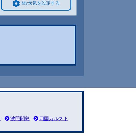
My天気を設定する
岳
波照間島
四国カルスト