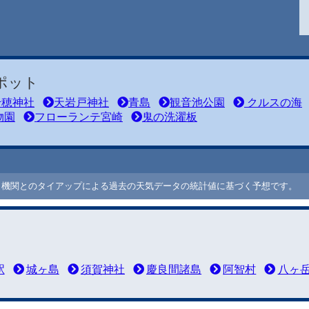
ポット
穂神社
天岩戸神社
青島
観音池公園
クルスの海
物園
フローランテ宮崎
鬼の洗濯板
ート機関とのタイアップによる過去の天気データの統計値に基づく予想です。
駅
城ヶ島
須賀神社
慶良間諸島
阿智村
八ヶ