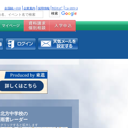
全国統一ﾃｽﾄ
企業案内
採用情報
ｻｲﾄﾏｯﾌﾟ
ﾆｭｰｽﾘﾘｰｽ
北方中学校の
雨雲レーダー
クリックすると拡大します