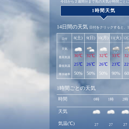
今日から２週間分まで先の天気が時間ごと
1時間天気
14日間の天気
日付をクリックすると、
(土)
(日)
(月)
(火)
8
9
10
11
12
日付
天気
30℃
32℃
32℃
33℃
3
最高気温
25℃
26℃
26℃
23℃
2
最低気温
50%
50%
50%
90%
6
降水確率
1時間ごとの天気
時間
0時
1時
2時
天気
気温(℃)
27
27
27