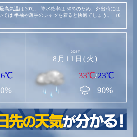
最高気温は
30℃。
降水確率は
50％のため、外出時には
いては
半袖や薄手のシャツを着ると快適でしょう。
（8
2026年
8月11日(火)
26℃
33℃
/
23℃
50%
90%