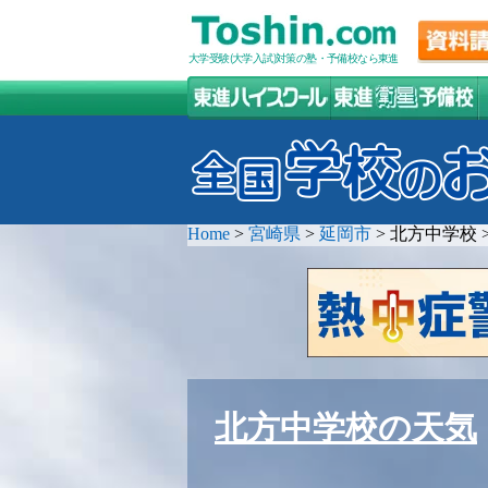
大学受験(大学入試)対策の塾・予備校なら東進
Home
>
宮崎県
>
延岡市
>
北方中学校
北方中学校の天気