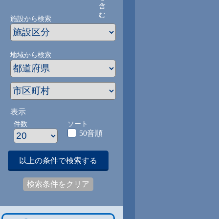
含
む
施設から検索
地域から検索
表示
件数
ソート
50音順
以上の条件で検索する
検索条件をクリア