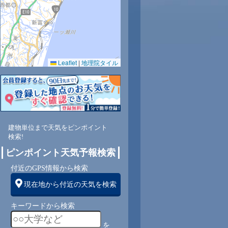
0.0
0.0
0.0
0.0
0.0
0.0
0.0
0.0
0.0
Leaflet
|
地理院タイル
75
76
77
78
79
80
82
90
97
南
東南
東南
東南
東南
東南
東南
東南
東南
北
建物単位まで天気をピンポイント
2
2
2
2
2
2
1
1
0
検索!
ピンポイント天気予報検索
付近のGPS情報から検索
現在地から付近の天気を検索
キーワードから検索
を