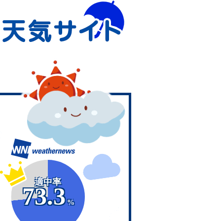
適中率
73.3
%