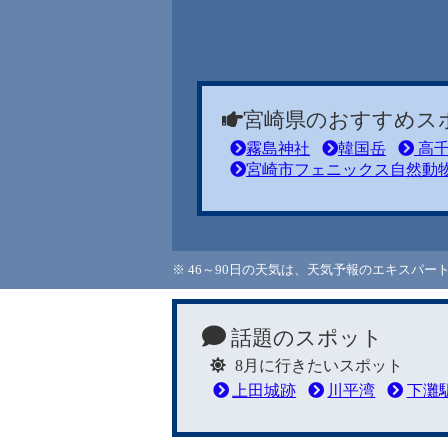
宮崎県のおすすめス
霧島神社
韓国岳
高千
宮崎市フェニックス自然動
※ 46～90日の天気は、天気予報のエキスパ
話題のスポット
8月に行きたいスポット
上田城跡
川平湾
下灘