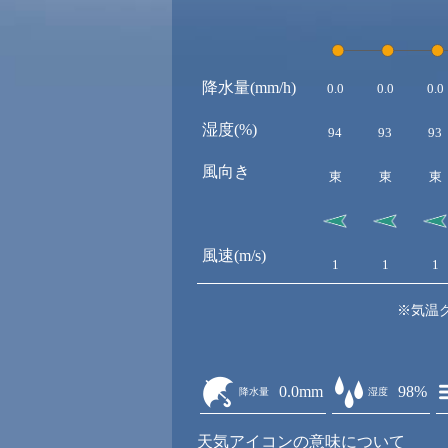
降水量(mm/h)
0.0
0.0
0.0
湿度(%)
94
93
93
風向き
東
東
東
風速(m/s)
1
1
1
※気温
0.0mm
98%
降水量
湿度
天気アイコンの意味について