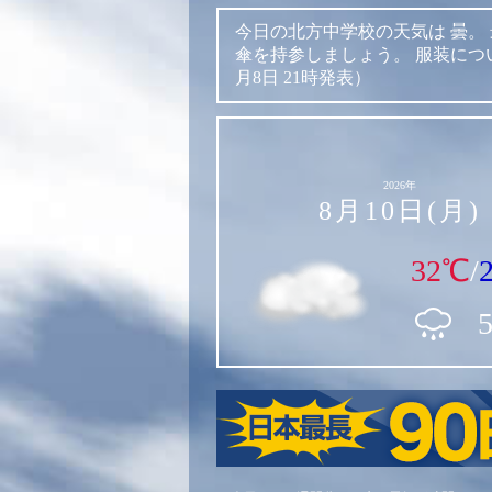
今日の北方中学校の天気は
曇。
傘を持参しましょう。
服装につ
月8日 21時発表）
2026年
8月10日(月)
32℃
/