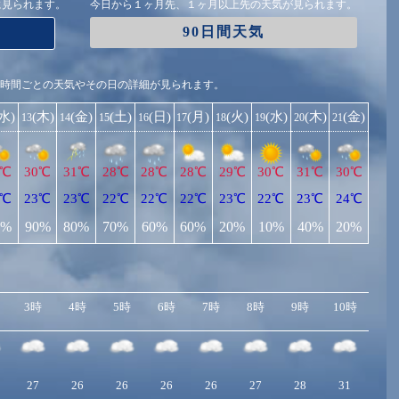
に見られます。
今日から１ヶ月先、１ヶ月以上先の天気が見られます。
90日間天気
1時間ごとの天気やその日の詳細が見られます。
(水)
(木)
(金)
(土)
(日)
(月)
(火)
(水)
(木)
(金)
13
14
15
16
17
18
19
20
21
2℃
30℃
31℃
28℃
28℃
28℃
29℃
30℃
31℃
30℃
2℃
23℃
23℃
22℃
22℃
22℃
23℃
22℃
23℃
24℃
0%
90%
80%
70%
60%
60%
20%
10%
40%
20%
3時
4時
5時
6時
7時
8時
9時
10時
11
27
26
26
26
26
27
28
31
31