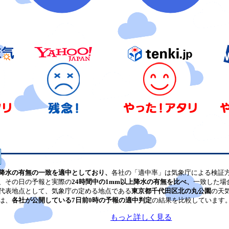
降水の有無の一致を適中としており、
各社の「適中率」は気象庁による検証
、その日の予報と実際の
24時間中の1mm以上降水の有無を比べ、
一致した場
代表地点として、気象庁の定める地点である
東京都千代田区北の丸公園
の天
は、
各社が公開している7日前0時の予報の適中判定
の結果を比較しています
もっと詳しく見る