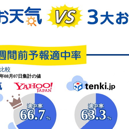
比較
26年08月07日集計の値
適中率
適中率
66.7
63.3
%
%