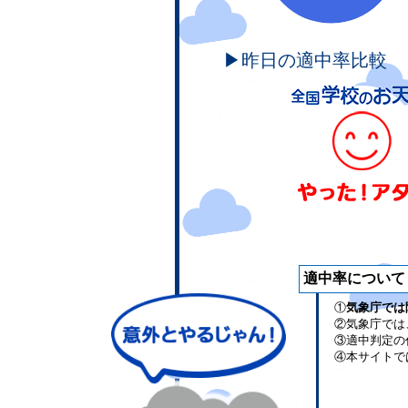
▶昨日の適中率比較
適中率について
①
気象庁では
②気象庁では
③適中判定の
④本サイトで