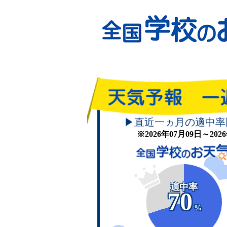
▶直近一ヵ月の適中率
※2026年07月09日～20
適中率
70
%