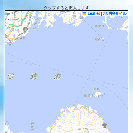
タップすると拡大します
Leaflet
|
地理院タイル