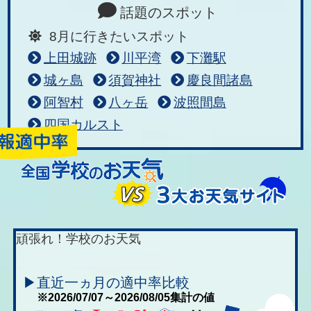
話題のスポット
8月に行きたいスポット
上田城跡
川平湾
下灘駅
城ヶ島
須賀神社
慶良間諸島
阿智村
八ヶ岳
波照間島
四国カルスト
頑張れ！学校のお天気
▶直近一ヵ月の適中率比較
※2026/07/07～2026/08/05集計の値