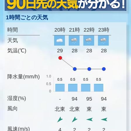
1時間ごとの天気
時間
20時
21時
22時
23時
天気
気温(℃)
29
28
28
28
降水量(mm/h)
湿度(%)
-
94
95
94
風向
北東
北東
東
東
風速(m/s)
4
2
2
2