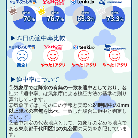
適中率
適中率
適中率
適中率
70
76.7
63.3
73.3
%
%
%
%
▶昨日の適中率比較
▶適中率について
①
気象庁では降水の有無の一致を適中としており、
各
社の「適中率」は気象庁による検証方法の基準に則り
算出しています。
②気象庁では、その日の予報と実際の
24時間中の1mm
以上降水の有無を比べ、
一致した場合に適中と判定し
ています。
③適中判定の代表地点として、気象庁の定める地点で
ある
東京都千代田区北の丸公園
の天気を参照していま
す。