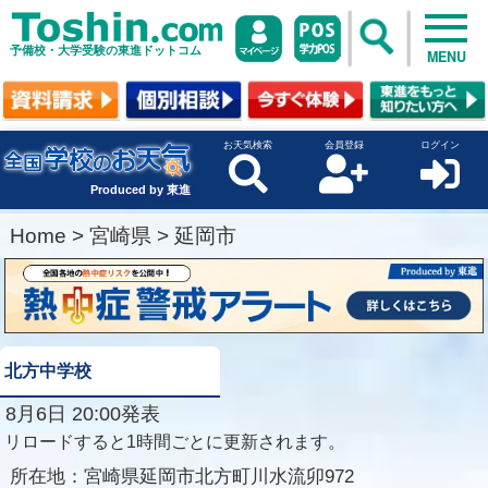
予備校・大学受験の東進ドットコム
MENU
お天気検索
会員登録
ログイン
Produced by 東進
Home
>
宮崎県
>
延岡市
北方中学校
8月6日 20:00発表
リロードすると1時間ごとに更新されます。
所在地：
宮崎県延岡市北方町川水流卯972