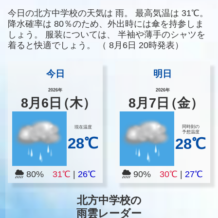
今日の北方中学校の天気は
雨。
最高気温は
31℃。
降水確率は
80％のため、外出時には傘を持参しま
しょう。
服装については、
半袖や薄手のシャツを
着ると快適でしょう。
（
8月6日 20時発表）
今日
明日
2026年
2026年
8
月
6
日
（木）
8
月
7
日
（金）
同時刻の
現在温度
予想温度
28℃
28℃
80%
31℃
|
26℃
90%
30℃
|
27℃
北方中学校の
雨雲レーダー