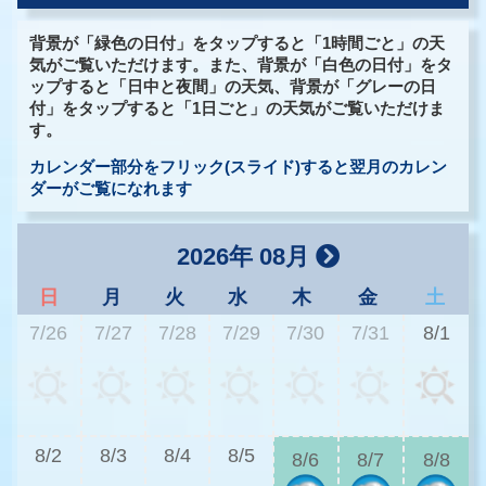
背景が「緑色の日付」をタップすると「1時間ごと」の天
気がご覧いただけます。また、背景が「白色の日付」をタ
ップすると「日中と夜間」の天気、背景が「グレーの日
付」をタップすると「1日ごと」の天気がご覧いただけま
す。
カレンダー部分をフリック(スライド)すると翌月のカレン
ダーがご覧になれます
2026年 08月
日
月
火
水
木
金
土
7/26
7/27
7/28
7/29
7/30
7/31
8/1
3
8/2
8/3
8/4
8/5
8/6
8/7
8/8