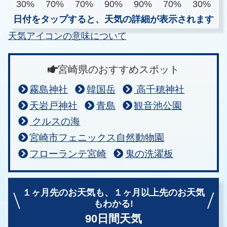
30%
70%
70%
90%
90%
70%
30%
日付をタップすると、天気の詳細が表示されます
天気アイコンの意味について
宮崎県のおすすめスポット
霧島神社
韓国岳
高千穂神社
天岩戸神社
青島
観音池公園
クルスの海
宮崎市フェニックス自然動物園
フローランテ宮崎
鬼の洗濯板
１ヶ月先のお天気も、
１ヶ月以上先のお天気
もわかる!
90日間天気