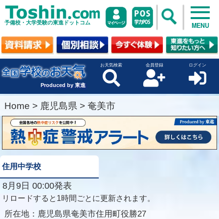
予備校・大学受験の東進ドットコム
MENU
お天気検索
会員登録
ログイン
Produced by 東進
Home
>
鹿児島県
>
奄美市
住用中学校
8月9日 00:00発表
リロードすると1時間ごとに更新されます。
所在地：
鹿児島県奄美市住用町役勝27