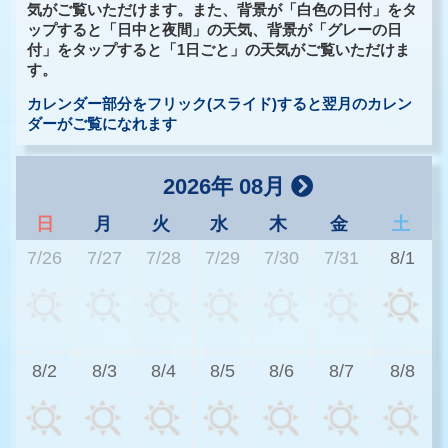
気がご覧いただけます。また、背景が「白色の日付」をタ
ップすると「日中と夜間」の天気、背景が「グレーの日
付」をタップすると「1日ごと」の天気がご覧いただけま
す。
カレンダー部分をフリック(スライド)すると翌月のカレン
ダーがご覧になれます
2026年 08月
日
月
火
水
木
金
土
7/26
7/27
7/28
7/29
7/30
7/31
8/1
3
8/2
8/3
8/4
8/5
8/6
8/7
8/8
3