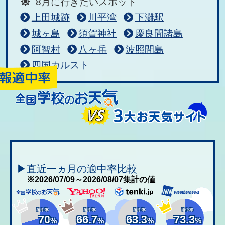
8月に行きたいスポット
上田城跡
川平湾
下灘駅
城ヶ島
須賀神社
慶良間諸島
阿智村
八ヶ岳
波照間島
四国カルスト
▶直近一ヵ月の適中率比較
※2026/07/09～2026/08/07集計の値
適中率
適中率
適中率
適中率
70
66.7
63.3
73.3
%
%
%
%