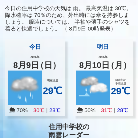
今日の住用中学校の天気は
雨。
最高気温は
30℃。
降水確率は
70％のため、外出時には傘を持参しま
しょう。
服装については、
半袖や薄手のシャツを
着ると快適でしょう。
（
8月9日 00時発表）
今日
明日
2026年
2026年
8
月
9
日
（日）
8
月
10
日
（月）
同時刻の
現在温度
予想温度
29℃
29℃
70%
30℃
|
28℃
50%
31℃
|
28℃
住用中学校の
雨雲レーダー