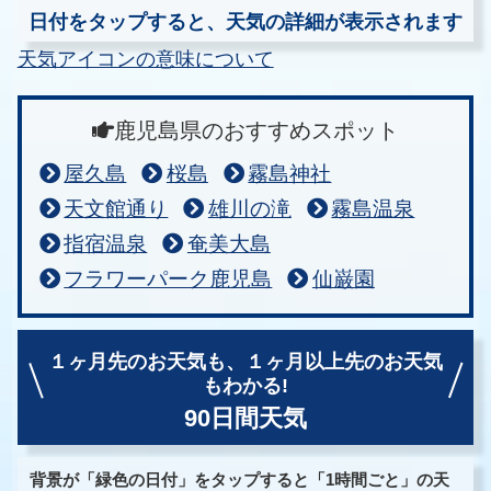
日付をタップすると、天気の詳細が表示されます
天気アイコンの意味について
鹿児島県のおすすめスポット
屋久島
桜島
霧島神社
天文館通り
雄川の滝
霧島温泉
指宿温泉
奄美大島
フラワーパーク鹿児島
仙巌園
１ヶ月先のお天気も、
１ヶ月以上先のお天気
もわかる!
90日間天気
背景が「緑色の日付」をタップすると「1時間ごと」の天