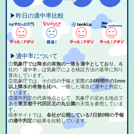
▶昨日の適中率比較
▶適中率について
①
気象庁では降水の有無の一致を適中としており、
各
社の「適中率」は気象庁による検証方法の基準に則り
算出しています。
②気象庁では、その日の予報と実際の
24時間中の1mm
以上降水の有無を比べ、
一致した場合に適中と判定し
ています。
③適中判定の代表地点として、気象庁の定める地点で
ある
東京都千代田区北の丸公園
の天気を参照していま
す。
④本サイトでは、
各社が公開している7日前0時の予報
の適中判定
の結果を比較しています。