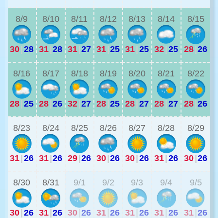
8/9
8/10
8/11
8/12
8/13
8/14
8/15
30
|
28
31
|
28
31
|
27
31
|
25
31
|
25
32
|
25
28
|
26
3
8/16
8/17
8/18
8/19
8/20
8/21
8/22
28
|
25
28
|
26
32
|
27
28
|
25
28
|
27
28
|
27
28
|
26
3
8/23
8/24
8/25
8/26
8/27
8/28
8/29
31
|
26
31
|
26
29
|
26
30
|
26
30
|
26
31
|
26
30
|
26
3
8/30
8/31
9/1
9/2
9/3
9/4
9/5
30
|
26
31
|
26
30
|
26
31
|
26
31
|
26
31
|
26
31
|
26