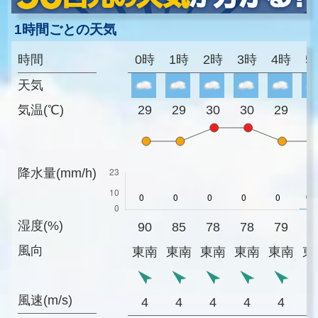
1時間ごとの天気
時間
0時
1時
2時
3時
4時
5
天気
気温(℃)
29
29
30
30
29
2
降水量(mm/h)
湿度(%)
90
85
78
78
79
9
風向
東南
東南
東南
東南
東南
東
風速(m/s)
4
4
4
4
4