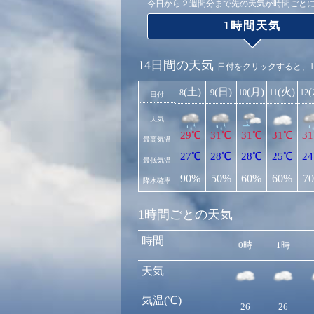
今日から２週間分まで先の天気が時間ごと
1時間天気
14日間の天気
日付をクリックすると、
(土)
(日)
(月)
(火)
8
9
10
11
12
日付
天気
29℃
31℃
31℃
31℃
3
最高気温
27℃
28℃
28℃
25℃
2
最低気温
90%
50%
60%
60%
7
降水確率
1時間ごとの天気
時間
0時
1時
天気
気温(℃)
26
26