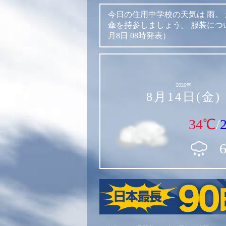
今日の住用中学校の天気は
雨。
傘を持参しましょう。
服装につ
月8日 08時発表）
2026年
8月14日(金)
34℃
/