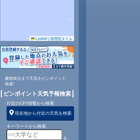
Leaflet
|
地理院タイル
5
71
67
65
66
64
62
63
64
南
東南
東南
東南
東南
東南
東南
東南
東南
建物単位まで天気をピンポイント
検索!
ピンポイント天気予報検索
5
5
5
5
5
5
5
5
付近のGPS情報から検索
現在地から付近の天気を検索
キーワードから検索
を