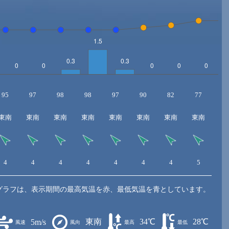
95
97
98
98
97
90
82
77
7
東南
東南
東南
東南
東南
東南
東南
東南
東
4
4
4
4
4
4
4
5
5
グラフは、表示期間の最高気温を赤、最低気温を青としています。
東南
34℃
28℃
5m/s
風速
風向
最高
最低