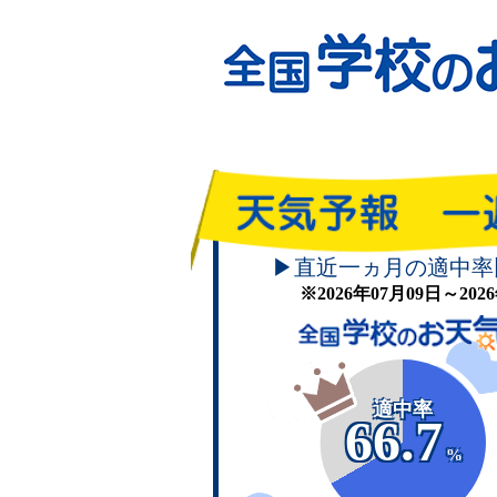
▶直近一ヵ月の適中率
※2026年07月09日～20
適中率
66.7
%