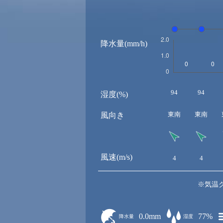
降水量(mm/h)
94
94
湿度(%)
東南
東南
風向き
風速(m/s)
4
4
※気温
0.0mm
77%
降水量
湿度