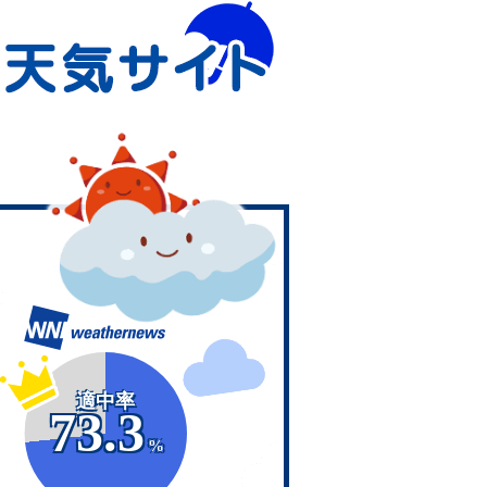
適中率
73.3
%