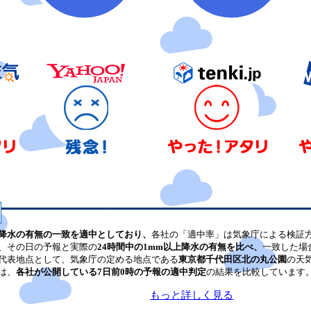
降水の有無の一致を適中としており、
各社の「適中率」は気象庁による検証
、その日の予報と実際の
24時間中の1mm以上降水の有無を比べ、
一致した場
代表地点として、気象庁の定める地点である
東京都千代田区北の丸公園
の天
は、
各社が公開している7日前0時の予報の適中判定
の結果を比較しています
もっと詳しく見る