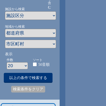
含
む
施設から検索
地域から検索
表示
件数
ソート
50音順
以上の条件で検索する
検索条件をクリア