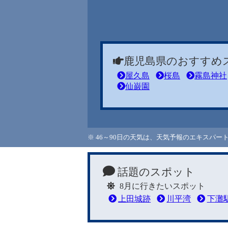
鹿児島県のおすすめ
屋久島
桜島
霧島神社
仙巌園
※ 46～90日の天気は、天気予報のエキスパ
話題のスポット
8月に行きたいスポット
上田城跡
川平湾
下灘