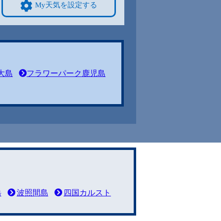
My天気を設定する
大島
フラワーパーク鹿児島
岳
波照間島
四国カルスト