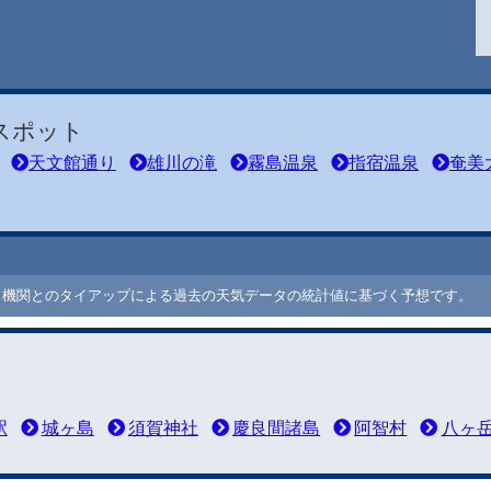
スポット
天文館通り
雄川の滝
霧島温泉
指宿温泉
奄美
ート機関とのタイアップによる過去の天気データの統計値に基づく予想です。
駅
城ヶ島
須賀神社
慶良間諸島
阿智村
八ヶ