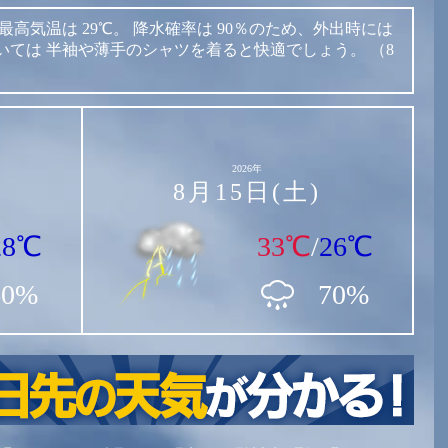
最高気温は
29℃。
降水確率は
90％のため、外出時には
いては
半袖や薄手のシャツを着ると快適でしょう。
（8
2026年
8月15日(土)
28℃
33℃
/
26℃
60%
70%