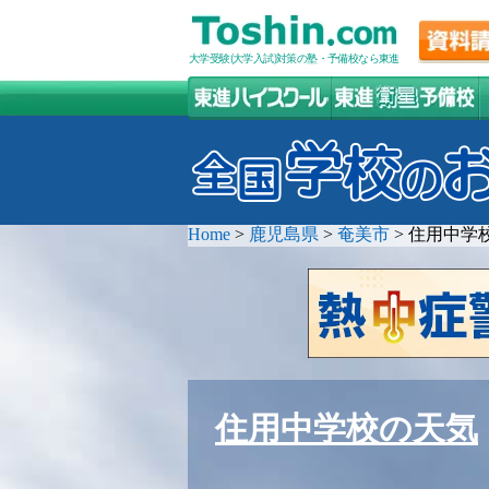
大学受験(大学入試)対策の塾・予備校なら東進
Home
>
鹿児島県
>
奄美市
>
住用中学
住用中学校の天気