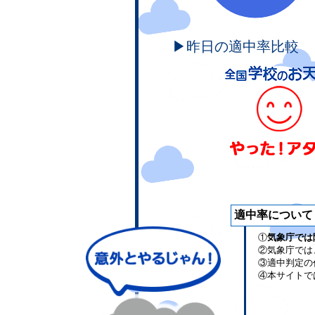
▶昨日の適中率比較
適中率について
①
気象庁では
②気象庁では
③適中判定の
④本サイトで