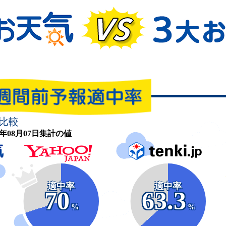
比較
26年08月07日集計の値
適中率
適中率
70
63.3
%
%