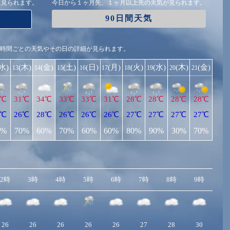
に見られます。
今日から１ヶ月先、１ヶ月以上先の天気が見られます。
90日間天気
1時間ごとの天気やその日の詳細が見られます。
(水)
(木)
(金)
(土)
(日)
(月)
(火)
(水)
(木)
(金)
13
14
15
16
17
18
19
20
21
1℃
31℃
34℃
33℃
33℃
31℃
28℃
28℃
28℃
28℃
4℃
26℃
28℃
26℃
26℃
26℃
27℃
27℃
27℃
27℃
0%
70%
60%
70%
60%
60%
80%
90%
30%
70%
2時
3時
4時
5時
6時
7時
8時
9時
10
26
26
26
26
26
27
28
30
3