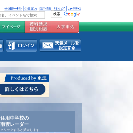
全国統一ﾃｽﾄ
企業案内
採用情報
ｻｲﾄﾏｯﾌﾟ
ﾆｭｰｽﾘﾘｰｽ
住用中学校の
雨雲レーダー
クリックすると拡大します