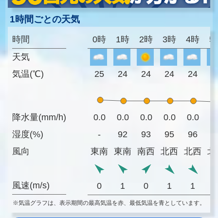
1時間ごとの天気
時間
0時
1時
2時
3時
4時
5
天気
気温(℃)
25
24
24
24
24
2
降水量(mm/h)
0.0
0.0
0.0
0.0
0.0
0
湿度(%)
-
92
93
95
96
9
風向
東南
東南
南西
北西
北西
北
風速(m/s)
0
1
0
1
1
※気温グラフは、表示期間の最高気温を赤、最低気温を青としています。