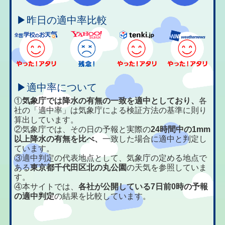
▶昨日の適中率比較
▶適中率について
①
気象庁では降水の有無の一致を適中としており、
各
社の「適中率」は気象庁による検証方法の基準に則り
算出しています。
②気象庁では、その日の予報と実際の
24時間中の1mm
以上降水の有無を比べ、
一致した場合に適中と判定し
ています。
③適中判定の代表地点として、気象庁の定める地点で
ある
東京都千代田区北の丸公園
の天気を参照していま
す。
④本サイトでは、
各社が公開している7日前0時の予報
の適中判定
の結果を比較しています。