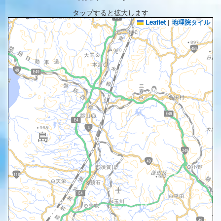
タップすると拡大します
Leaflet
|
地理院タイル