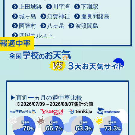
上田城跡
川平湾
下灘駅
城ヶ島
須賀神社
慶良間諸島
阿智村
八ヶ岳
波照間島
四国カルスト
▶直近一ヵ月の適中率比較
※2026/07/09～2026/08/07集計の値
適中率
適中率
適中率
適中率
70
66.7
63.3
73.3
%
%
%
%