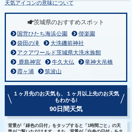
天気アイコンの意味について
茨城県のおすすめスポット
国営ひたち海浜公園
偕楽園
袋田の滝
大洗磯前神社
アクアワールド茨城県大洗水族館
鹿島神宮
牛久大仏
竜神大吊橋
霞ヶ浦
筑波山
１ヶ月先のお天気も、
１ヶ月以上先のお天気
もわかる!
90日間天気
背景が「緑色の日付」をタップすると「1時間ごと」の天
気がご覧いただけます。また、背景が「白色の日付」をタ