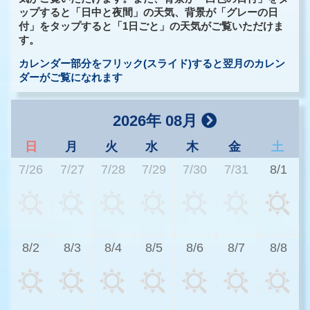
ップすると「日中と夜間」の天気、背景が「グレーの日
付」をタップすると「1日ごと」の天気がご覧いただけま
す。
カレンダー部分をフリック(スライド)すると翌月のカレン
ダーがご覧になれます
2026年 08月
日
月
火
水
木
金
土
7/26
7/27
7/28
7/29
7/30
7/31
8/1
3
8/2
8/3
8/4
8/5
8/6
8/7
8/8
2