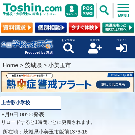
予備校・大学受験の東進ドットコム
MENU
お天気検索
会員登録
ログイン
Produced by 東進
Home
>
茨城県
>
小美玉市
上吉影小学校
8月9日 00:00発表
リロードすると1時間ごとに更新されます。
所在地：
茨城県小美玉市飯前1376-16