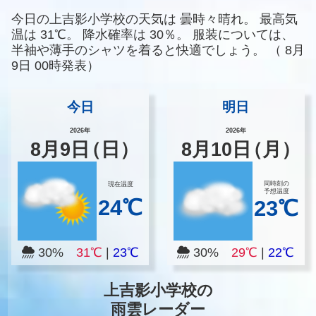
今日の上吉影小学校の天気は
曇時々晴れ。
最高気
温は
31℃。
降水確率は
30％。
服装については、
半袖や薄手のシャツを着ると快適でしょう。
（
8月
9日 00時発表）
今日
明日
2026年
2026年
8
月
9
日
（日）
8
月
10
日
（月）
同時刻の
現在温度
予想温度
24℃
23℃
30%
31℃
|
23℃
30%
29℃
|
22℃
上吉影小学校の
雨雲レーダー